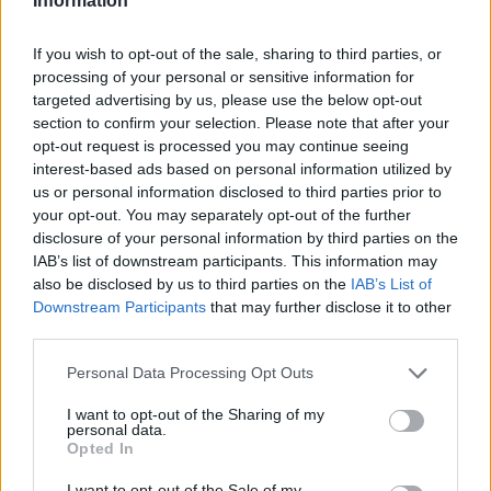
Information
Protocolos de seguridad ocular y
consejos para fotografiar eclipses solares
If you wish to opt-out of the sale, sharing to third parties, or
processing of your personal or sensitive information for
Un eclipse solar es un espectáculo natural que…
targeted advertising by us, please use the below opt-out
section to confirm your selection. Please note that after your
opt-out request is processed you may continue seeing
CIENCIA Y TECNOLOGÍA
interest-based ads based on personal information utilized by
us or personal information disclosed to third parties prior to
your opt-out. You may separately opt-out of the further
disclosure of your personal information by third parties on the
IAB’s list of downstream participants. This information may
also be disclosed by us to third parties on the
IAB’s List of
Downstream Participants
that may further disclose it to other
third parties.
Please note that this website/app uses one or more Google
Personal Data Processing Opt Outs
services and may gather and store information including but
Cómo elegir una carrera STEAM: perfiles
not limited to your visit or usage behaviour. You may click to
I want to opt-out of the Sharing of my
personal data.
grant or deny consent to Google and its third-party tags to
emergentes y competencias clave
Opted In
use your data for below specified purposes in below Google
Descubre cómo elegir la mejor opción en STEAM:…
consent section.
I want to opt-out of the Sale of my