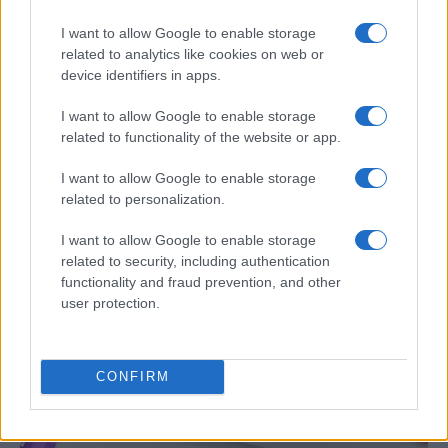
I want to allow Google to enable storage
related to analytics like cookies on web or
device identifiers in apps.
I want to allow Google to enable storage
related to functionality of the website or app.
I want to allow Google to enable storage
related to personalization.
Preview: Marvel Super Hero Squad, más
superhéroes para Nintendo Wii
I want to allow Google to enable storage
related to security, including authentication
Los fans de Nintendo Wii y los superhéroes…
functionality and fraud prevention, and other
user protection.
CIENCIA Y TECNOLOGÍA
CONFIRM