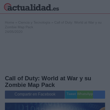
×
Home
»
Ciencia y Tecnología
»
Call of Duty: World at War y su
Zombie Map Pack
24/05/2020
Política
Ciencia y
Tecnología
Crónica
Deportes
Economía
Salud y Bienestar
Call of Duty: World at War y su
Internacional
Zombie Map Pack
Gente
Viajes
Tweet
WhatsApp
Compartir en Facebook
Musica