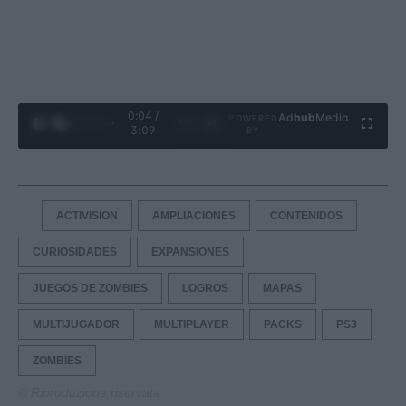
0:05 /
Ad
hub
Media
POWERED
1
/
4
3:09
BY
ACTIVISION
AMPLIACIONES
CONTENIDOS
CURIOSIDADES
EXPANSIONES
JUEGOS DE ZOMBIES
LOGROS
MAPAS
MULTIJUGADOR
MULTIPLAYER
PACKS
PS3
ZOMBIES
© Riproduzione riservata