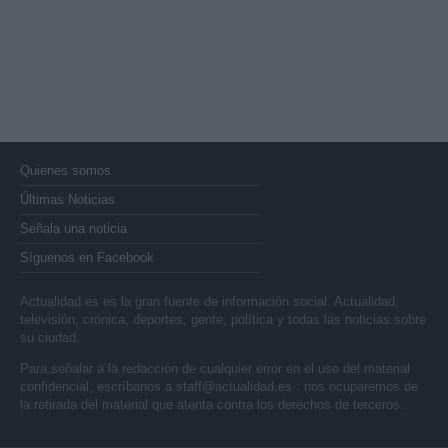
Quienes somos
Últimas Noticias
Señala una noticia
Síguenos en Facebook
Actualidad.es es la gran fuente de información social. Actualidad,
televisión, crónica, deportes, gente, política y todas las noticias sobre
su ciudad.
Para señalar a la redacción de cualquier error en el uso del material
confidencial, escríbanos a
staff@actualidad.es
: nos ocuparemos de
la retirada del material que atenta contra los derechos de terceros.