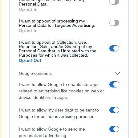
Personal Data.
Opted In
CIENCIA Y TECNOLOGÍA
I want to opt-out of processing my
Personal Data for Targeted Advertising.
Opted In
I want to opt-out of Collection, Use,
Retention, Sale, and/or Sharing of my
Personal Data that Is Unrelated with the
Purposes for which it was collected.
Opted Out
Google consents
I want to allow Google to enable storage
Un hombre compra el primer mensaje
related to advertising like cookies on web or
device identifiers in apps.
SMS de la historia por 107.000 euros
Un canadiense compra el primer mensaje de texto…
I want to allow my user data to be sent to
Google for online advertising purposes.
CIENCIA Y TECNOLOGÍA
I want to allow Google to send me
personalized advertising.