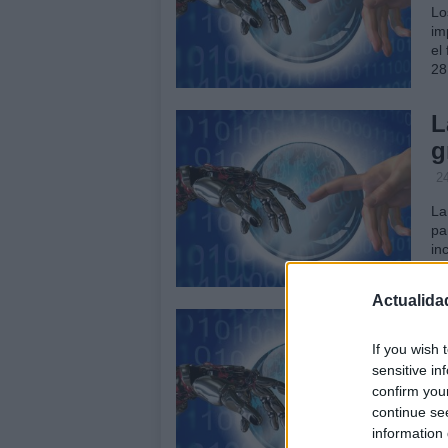
Lo
im
el
28
L
g
2
La
pa
in
ad
Actualida
P
d
If you wish 
sensitive in
2
confirm you
25
continue se
Wa
information 
co