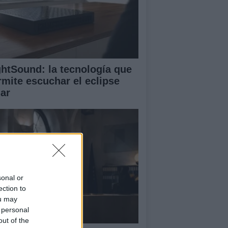
ghtSound: la tecnología que
rmite escuchar el eclipse
lar
sonal or
ection to
ou may
 personal
out of the