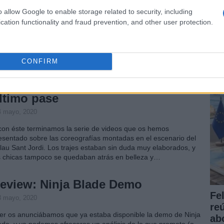
o allow Google to enable storage related to security, including
4 mayo, 2020
cation functionality and fraud prevention, and other user protection.
ce unas horas hemos podido ver la primera coreografía
Úl
splay en el Japan Weekend 2009. No nos extenderemos más
es
 la descripción de este término, que seguramente los más
re
tendidos conocerán de sobras, y a los demás nos sonará al…
CONFIRM
apan Weekend 2009: Cosplay,
ltimo pase
4 mayo, 2020
con éste terminamos la serie de videos que os hemos
esentado sobre las coreografías montadas en el escenario del
lau Sant Jordi. Los trajes estaban sin duda muy elaborados, y
s chicas tampoco se quedaban atrás en belleza y…
eview: Ninja Blade Demo
Fe
3 mayo, 2020
re
er os anunciábamos que ya estaba disponible la demo de Ninja
ab
ade, y ya podemos ofreceros un análisis de lo que promete (o