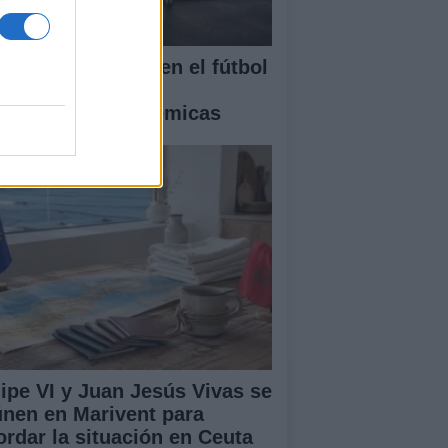
timas novedades en el fútbol
pañol: fichajes,
novaciones y polémicas
lipe VI y Juan Jesús Vivas se
únen en Marivent para
ordar la situación en Ceuta