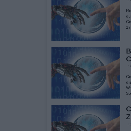
2
Re
qu
Co
17
B
C
2
Co
di
Wa
So
C
Z
2