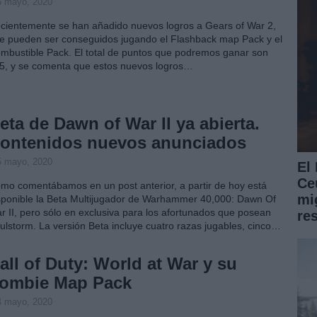
5 mayo, 2020
cientemente se han añadido nuevos logros a Gears of War 2,
e pueden ser conseguidos jugando el Flashback map Pack y el
mbustible Pack. El total de puntos que podremos ganar son
5, y se comenta que estos nuevos logros…
eta de Dawn of War II ya abierta.
ontenidos nuevos anunciados
5 mayo, 2020
El
Ce
mo comentábamos en un post anterior, a partir de hoy está
mig
sponible la Beta Multijugador de Warhammer 40,000: Dawn Of
r II, pero sólo en exclusiva para los afortunados que posean
re
ulstorm. La versión Beta incluye cuatro razas jugables, cinco…
all of Duty: World at War y su
ombie Map Pack
4 mayo, 2020