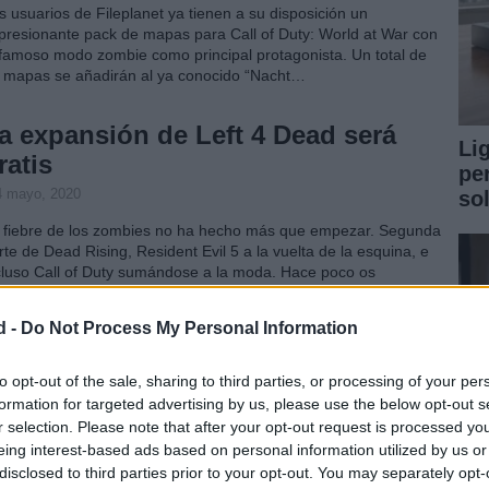
s usuarios de Fileplanet ya tienen a su disposición un
presionante pack de mapas para Call of Duty: World at War con
 famoso modo zombie como principal protagonista. Un total de
 mapas se añadirán al ya conocido “Nacht…
a expansión de Left 4 Dead será
Li
ratis
pe
4 mayo, 2020
so
 fiebre de los zombies no ha hecho más que empezar. Segunda
rte de Dead Rising, Resident Evil 5 a la vuelta de la esquina, e
cluso Call of Duty sumándose a la moda. Hace poco os
elantamos que esta…
d -
Do Not Process My Personal Information
arche de Dawn of War II poco
espués de su lanzamiento
to opt-out of the sale, sharing to third parties, or processing of your per
formation for targeted advertising by us, please use the below opt-out s
4 mayo, 2020
r selection. Please note that after your opt-out request is processed y
0.000 usuarios han probado la beta de Warhammer: Dawn of
eing interest-based ads based on personal information utilized by us or
r II, y este éxito ha servido también para conocer algunos bugs
disclosed to third parties prior to your opt-out. You may separately opt-
n los que cuenta el esperado lanzamiento de THQ previsto para