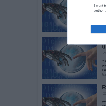
I want t
2
authenti
Ha
Co
en
en
J
ú
2
Y 
pr
Pa
la
R
2
Ay
Bl