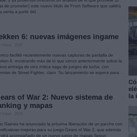
ja de prometer) este nuevo título de From Software que saldrá
la venta a partir del…
ekken 6: nuevas imágenes ingame
3 mayo, 2020
mco facilitó recientemente nuevas capturas de pantalla de
kken 6, mostrando más de lo que vimos anteriormente sobre la
eva entrega de otra mítica saga de juegos de lucha, con
rmiso de Street Fighter, claro. Su lanzamiento se espera para…
Có
el
la
ears of War 2: Nuevo sistema de
anking y mapas
3 mayo, 2020
ic Games ha anunciado la próxima liberación de un parche con
gnificativas mejoras para su juego Gears of War 2, que además
ndrá acompañado de un nuevo juego de mapas.Según