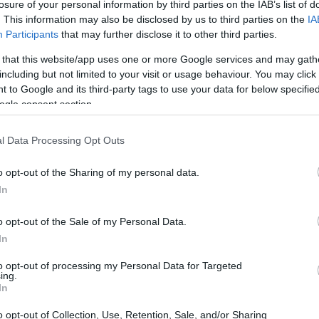
losure of your personal information by third parties on the IAB’s list of
Asi
 próximo 20 de febrero. Un parche…
. This information may also be disclosed by us to third parties on the
IA
ext
Participants
that may further disclose it to other third parties.
mi
ost Planet 2: Nuevas imágenes y
 that this website/app uses one or more Google services and may gath
xclusividad para Xbox 360
including but not limited to your visit or usage behaviour. You may click 
 to Google and its third-party tags to use your data for below specifi
4 mayo, 2020
ogle consent section.
spués de ver el excelente trailer de Lost Planet 2, estamos
mbrientos de nueva información y hoy, en un comunicado
l Data Processing Opt Outs
itido por Capcom, sabemos que el juego se está desarrollando
lo para Xbox 360 y nos ofrecen una galería de…
o opt-out of the Sharing of my personal data.
In
rince of Persia: Se retrasa la
xpansión
o opt-out of the Sale of my Personal Data.
4 mayo, 2020
Gu
In
se
 nuevo contenido descargable, Epílogo, para Prince of Persia ha
to opt-out of processing my Personal Data for Targeted
sto retrasada su fecha de lanzamiento. Ubisoft ha informado que
ca
ing.
 expansión inicialmente programada para hoy se aplaza hasta el
In
óximo 5 de marzo, en Playstation Network y el Bazar…
o opt-out of Collection, Use, Retention, Sale, and/or Sharing