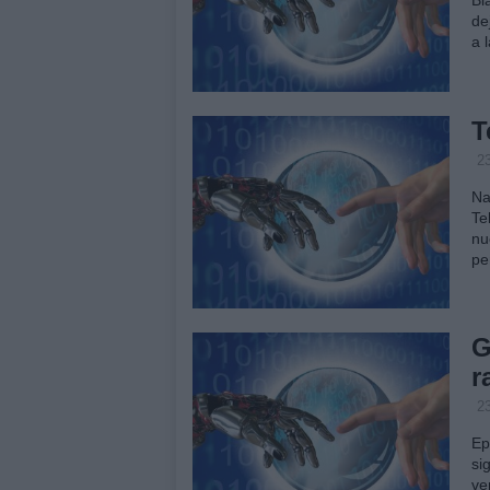
de
a 
T
2
Na
Te
nu
pe
G
r
2
Ep
si
ve