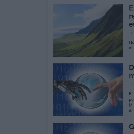
E
r
e
2 
Ho
el
D
m
2
El
po
Mi
de
G