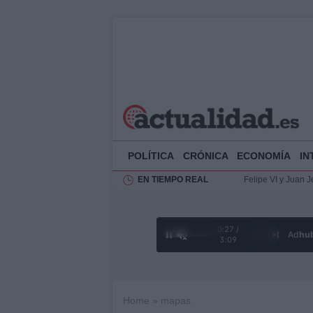
POLÍTICA
CRÓNICA
ECONOMÍA
IN
EN TIEMPO REAL
Análisis de la res
El Rey de España r
Felipe VI y Juan 
0:28 /
Ad
hu
1
/
4
3:09
Home
»
mapas