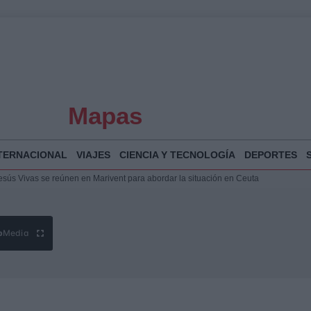
Mapas
TERNACIONAL
VIAJES
CIENCIA Y TECNOLOGÍA
DEPORTES
puesta del Gobierno ante la crisis migratoria en Ceuta
espalda a Ceuta ante la presión migratoria y la falta de respuesta del Gobierno
Jesús Vivas se reúnen en Marivent para abordar la situación en Ceuta
b
Media