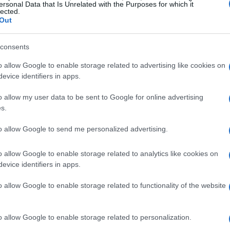
ersonal Data that Is Unrelated with the Purposes for which it
lassic San Van para Skate 2
lected.
Out
isponible para descargar
4 mayo, 2020
consents
ate 2 desde que cayó en mis manos se ha confirmado como el
o allow Google to enable storage related to advertising like cookies on
jor juego de skate. Esta semana ha aparecido un nuevo
ntenido descargable, Classic San Van.
evice identifiers in apps.
o allow my user data to be sent to Google for online advertising
s.
Cla
eview. Las Crónicas de Riddick:
po
ssault on Dark Athena
to allow Google to send me personalized advertising.
4 mayo, 2020
o allow Google to enable storage related to analytics like cookies on
ngo que decir que a mi, Las Crónicas de Riddick: Assault on
evice identifiers in apps.
rk Athena, era un juego que no me llamaba lo más mínimo la
ención. Por los vídeos que había visto y la temática, no me
o allow Google to enable storage related to functionality of the website
recía el tipo…
apan Weekend 2009: Cosplay,
o allow Google to enable storage related to personalization.
egunda coreografía