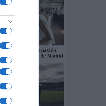
ra P. Villalón y su pasión
r los restaurantes de Madrid