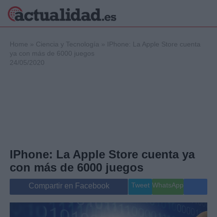
×
Home
»
Ciencia y Tecnología
»
IPhone: La Apple Store cuenta
ya con más de 6000 juegos
24/05/2020
Política
Ciencia y
Tecnología
Crónica
Deportes
Economía
Salud y Bienestar
IPhone: La Apple Store cuenta ya
Internacional
con más de 6000 juegos
Gente
Viajes
Tweet
WhatsApp
Compartir en Facebook
Musica