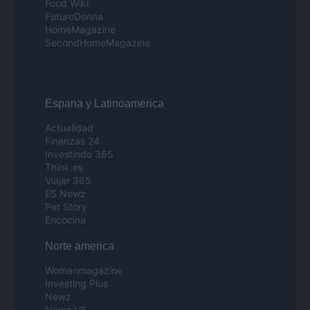
Food Wiki
FuturoDonna
HomeMagazine
SecondHomeMagazine
Espana y Latinoamerica
Actualidad
Finanzas 24
Investindo 365
Think.es
Viajar 365
ES Newz
Pet Story
Encocina
Norte america
Womanmagazine
Investing Plus
Newz
Newz US