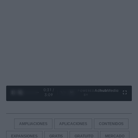
0:32 /
Ad
hub
Media
POWERED
1
/
4
3:09
BY
AMPLIACIONES
APLICACIONES
CONTENIDOS
EXPANSIONES
GRATIS
GRATUITO
MERCADO