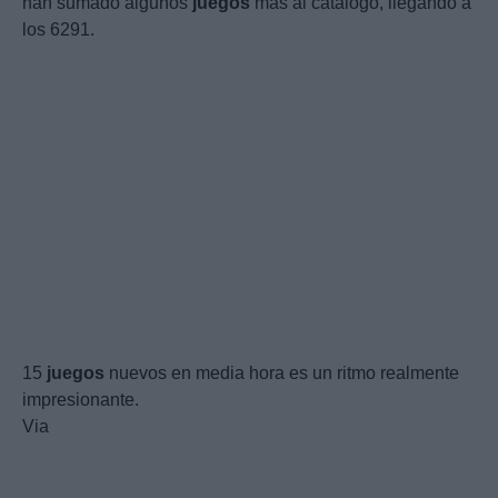
han sumado algunos
juegos
más al catálogo, llegando a
los 6291.
15
juegos
nuevos en media hora es un ritmo realmente
impresionante.
Via