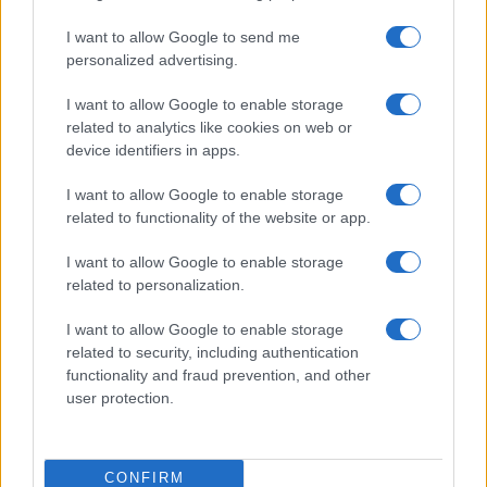
Un eclipse solar es un espectáculo natural que…
I want to allow Google to send me
personalized advertising.
CIENCIA Y TECNOLOGÍA
I want to allow Google to enable storage
related to analytics like cookies on web or
device identifiers in apps.
I want to allow Google to enable storage
related to functionality of the website or app.
I want to allow Google to enable storage
related to personalization.
I want to allow Google to enable storage
related to security, including authentication
Cómo elegir una carrera STEAM: perfiles
functionality and fraud prevention, and other
emergentes y competencias clave
user protection.
Descubre cómo elegir la mejor opción en STEAM:…
CONFIRM