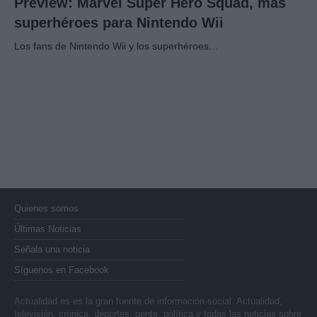
Preview: Marvel Super Hero Squad, más
superhéroes para Nintendo Wii
Los fans de Nintendo Wii y los superhéroes…
Quienes somos
Últimas Noticias
Señala una noticia
Síguenos en Facebook
Actualidad.es es la gran fuente de información social. Actualidad,
televisión, crónica, deportes, gente, política y todas las noticias sobre