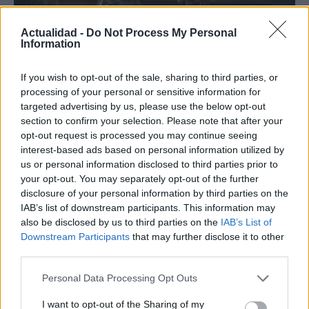
Actualidad -
Do Not Process My Personal
Information
If you wish to opt-out of the sale, sharing to third parties, or
Guía para definir intereses y
processing of your personal or sensitive information for
targeted advertising by us, please use the below opt-out
competencias en carreras STEAM
section to confirm your selection. Please note that after your
opt-out request is processed you may continue seeing
Identifica tus intereses y competencias en datos, IA,…
interest-based ads based on personal information utilized by
us or personal information disclosed to third parties prior to
your opt-out. You may separately opt-out of the further
CIENCIA Y TECNOLOGÍA
disclosure of your personal information by third parties on the
IAB’s list of downstream participants. This information may
also be disclosed by us to third parties on the
IAB’s List of
Downstream Participants
that may further disclose it to other
third parties.
Please note that this website/app uses one or more Google
Personal Data Processing Opt Outs
services and may gather and store information including but
not limited to your visit or usage behaviour. You may click to
I want to opt-out of the Sharing of my