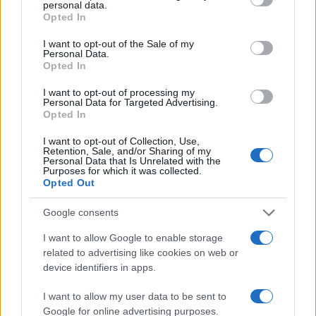
personal data.
grant or deny consent to Google and its third-party tags to
Opted In
use your data for below specified purposes in below Google
Ética en IA: marcos, riesgos y
consent section.
I want to opt-out of the Sale of my
Personal Data.
mitigaciones aplicadas
Opted In
La inteligencia artificial ética es fundamental para un…
I want to opt-out of processing my
Personal Data for Targeted Advertising.
Opted In
CIENCIA Y TECNOLOGÍA
I want to opt-out of Collection, Use,
Retention, Sale, and/or Sharing of my
Personal Data that Is Unrelated with the
Purposes for which it was collected.
Opted Out
Google consents
I want to allow Google to enable storage
related to advertising like cookies on web or
device identifiers in apps.
Protocolos de seguridad ocular y
I want to allow my user data to be sent to
Google for online advertising purposes.
consejos para fotografiar eclipses solares