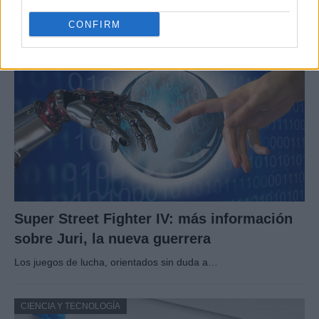
Explora los fundamentos para crear sistemas de IA…
CONFIRM
CIENCIA Y TECNOLOGÍA
Super Street Fighter IV: más información
sobre Juri, la nueva guerrera
Los juegos de lucha, orientados sin duda a…
CIENCIA Y TECNOLOGÍA