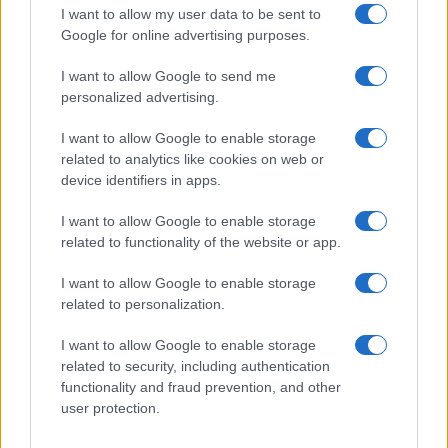
I want to allow my user data to be sent to
Eclipse solar 2026: Todo lo que necesitas
Google for online advertising purposes.
saber sobre el evento astronómico
I want to allow Google to send me
El 8 de abril de 2026, el cielo…
personalized advertising.
I want to allow Google to enable storage
CIENCIA Y TECNOLOGÍA
related to analytics like cookies on web or
device identifiers in apps.
I want to allow Google to enable storage
related to functionality of the website or app.
I want to allow Google to enable storage
related to personalization.
I want to allow Google to enable storage
related to security, including authentication
Guía práctica para implementar principios
functionality and fraud prevention, and other
user protection.
éticos en inteligencia artificial