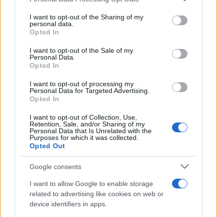
services and may gather and store information including but
not limited to your visit or usage behaviour. You may click to
I want to opt-out of the Sharing of my
personal data.
grant or deny consent to Google and its third-party tags to
Opted In
use your data for below specified purposes in below Google
consent section.
I want to opt-out of the Sale of my
Cómo elegir una carrera STEAM: perfiles
Personal Data.
emergentes y competencias clave
Opted In
Descubre cómo elegir la mejor opción en STEAM:…
I want to opt-out of processing my
Personal Data for Targeted Advertising.
Opted In
CIENCIA Y TECNOLOGÍA
I want to opt-out of Collection, Use,
Retention, Sale, and/or Sharing of my
Personal Data that Is Unrelated with the
Purposes for which it was collected.
Opted Out
Google consents
I want to allow Google to enable storage
related to advertising like cookies on web or
device identifiers in apps.