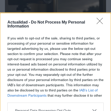
Actualidad -
Do Not Process My Personal
Information
If you wish to opt-out of the sale, sharing to third parties, or
processing of your personal or sensitive information for
Protocolos de seguridad ocular y
targeted advertising by us, please use the below opt-out
consejos para fotografiar eclipses solares
section to confirm your selection. Please note that after your
opt-out request is processed you may continue seeing
Un eclipse solar es un espectáculo natural que…
interest-based ads based on personal information utilized by
us or personal information disclosed to third parties prior to
your opt-out. You may separately opt-out of the further
CIENCIA Y TECNOLOGÍA
disclosure of your personal information by third parties on the
IAB’s list of downstream participants. This information may
also be disclosed by us to third parties on the
IAB’s List of
Downstream Participants
that may further disclose it to other
third parties.
Please note that this website/app uses one or more Google
Personal Data Processing Opt Outs