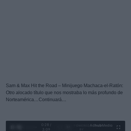
Sam & Max Hit the Road – Minijuego Machaca-el-Ratón:
Otro alocado título que nos mostraba lo más profundo de
Norteamérica…Continuará…
0:29 /
Ad
hub
Media
POWERED
1
/
4
3:09
BY