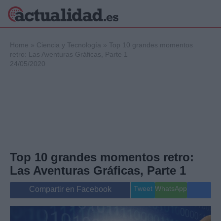
×
Home
»
Ciencia y Tecnología
»
Top 10 grandes momentos
retro: Las Aventuras Gráficas, Parte 1
24/05/2020
Política
Ciencia y
Tecnología
Crónica
Deportes
Economía
Salud y Bienestar
Top 10 grandes momentos retro:
Internacional
Las Aventuras Gráficas, Parte 1
Gente
Viajes
Tweet
WhatsApp
Compartir en Facebook
Musica