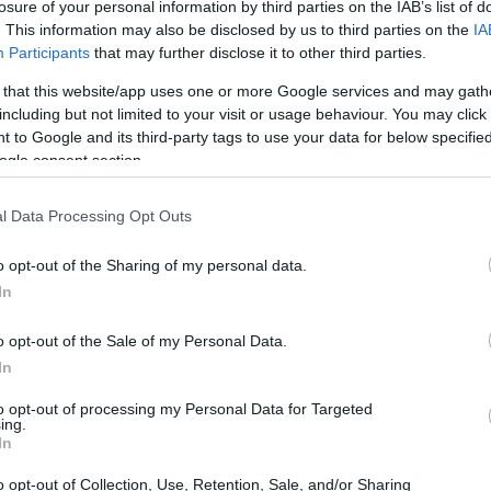
losure of your personal information by third parties on the IAB’s list of
. This information may also be disclosed by us to third parties on the
IA
Participants
that may further disclose it to other third parties.
 that this website/app uses one or more Google services and may gath
including but not limited to your visit or usage behaviour. You may click 
 to Google and its third-party tags to use your data for below specifi
ogle consent section.
l Data Processing Opt Outs
UJ
pr
o opt-out of the Sharing of my personal data.
20
In
o opt-out of the Sale of my Personal Data.
In
to opt-out of processing my Personal Data for Targeted
ing.
In
podéis ver el teaser después del salto.
o opt-out of Collection, Use, Retention, Sale, and/or Sharing