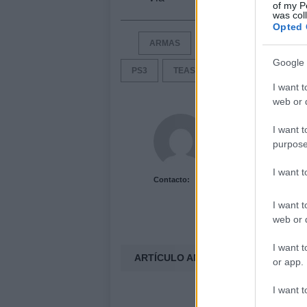
of my P
was col
Opted 
ARMAS
BIOSHOCK
BIOSH
Google 
PS3
TEASER
TRAILERS
I want t
web or d
Acutalidad.es Uni
I want t
purpose
I want 
Contacto:
I want t
web or d
I want t
ARTÍCULO ANTERIOR
or app.
I want t