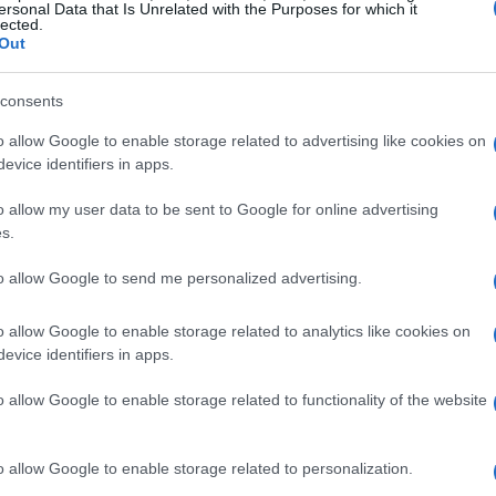
ersonal Data that Is Unrelated with the Purposes for which it
lected.
Out
OCK 2
DISEÑOS
MULTIJUGADOR
MULTIPLAYER
Ét
consents
© Riproduzione riservata
mi
o allow Google to enable storage related to advertising like cookies on
evice identifiers in apps.
t
o allow my user data to be sent to Google for online advertising
s.
to allow Google to send me personalized advertising.
o allow Google to enable storage related to analytics like cookies on
evice identifiers in apps.
o allow Google to enable storage related to functionality of the website
ARTÍCULO SIGUIENTE
Gu
tr
o allow Google to enable storage related to personalization.
da