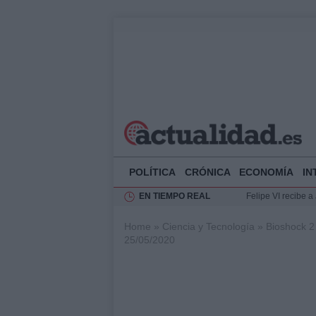
POLÍTICA
CRÓNICA
ECONOMÍA
IN
EN TIEMPO REAL
Felipe VI recibe 
Rehabilitación de 
Home
»
Ciencia y Tecnología
»
Bioshock 2
Impacto económico
25/05/2020
La compra del átic
Ciclovía Nocturna