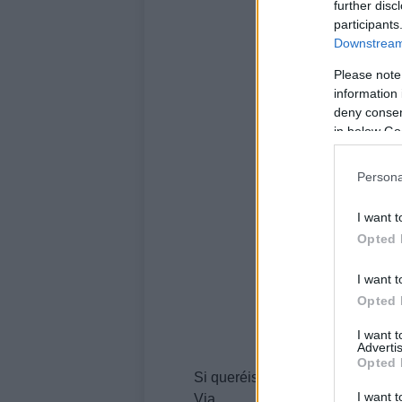
further disc
participants
Downstream 
Please note
information 
deny consent
in below Go
Persona
I want t
Opted 
I want t
Opted 
I want 
Advertis
Opted 
Si queréis refrescar la memoria, 
I want t
Via