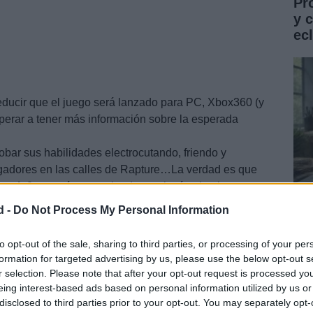
Pr
y 
ec
ducir que el juego será lanzado para PC, Xbox360 (y
perar a tener más información sobre la esperada
bar sus habilidades electrocutando, friendo y
jugadores en las calles de Rapture…La verdad es que
hock
2 se está manteniendo en el más absoluto
 que ser detective privado para conocer nuevos
d -
Do Not Process My Personal Information
go.
Gu
co
to opt-out of the sale, sharing to third parties, or processing of your per
formation for targeted advertising by us, please use the below opt-out s
ST
r selection. Please note that after your opt-out request is processed y
eing interest-based ads based on personal information utilized by us or
disclosed to third parties prior to your opt-out. You may separately opt-