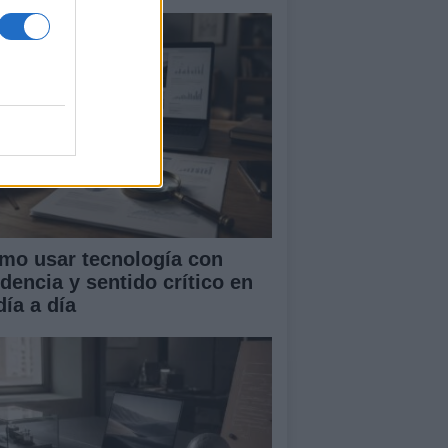
mo usar tecnología con
idencia y sentido crítico en
día a día