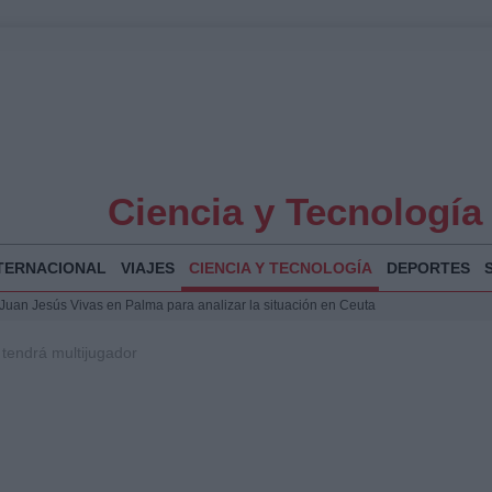
Ciencia y Tecnología
TERNACIONAL
VIAJES
CIENCIA Y TECNOLOGÍA
DEPORTES
a Juan Jesús Vivas en Palma para analizar la situación en Ceuta
la Illa Plana: Menorca apuesta por el deporte náutico sostenible
 tendrá multijugador
 y humanitario en Ceuta tras la llegada masiva de migrantes
o de Chamberí por 6,3 millones: detalles y controversias
 Bogotá 2026: fecha, recorrido y actividades especiales