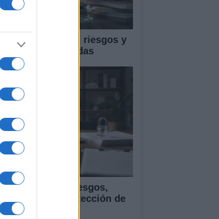
ica en IA: marcos, riesgos y
tigaciones aplicadas
ía para evaluar sesgos,
ansparencia y protección de
tos en IA