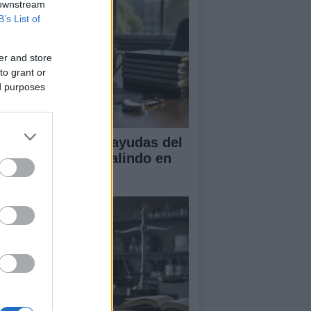
 downstream
B’s List of
er and store
to grant or
ed purposes
A obtiene cuatro ayudas del
ograma Beatriz Galindo en
26