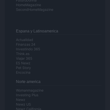
FuturoDonna
HomeMagazine
SecondHomeMagazine
Espana y Latinoamerica
Actualidad
Finanzas 24
Investindo 365
Think.es
Viajar 365
ES Newz
Pet Story
Encocina
Norte america
Womanmagazine
Investing Plus
Newz
Newz US
Newz California