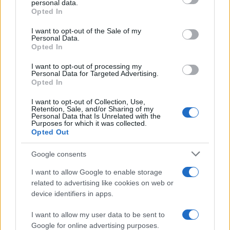
personal data.
grant or deny consent to Google and its third-party tags to
Opted In
use your data for below specified purposes in below Google
consent section.
I want to opt-out of the Sale of my
Personal Data.
Opted In
Protocolos de seguridad ocular y
I want to opt-out of processing my
consejos para fotografiar eclipses solares
Personal Data for Targeted Advertising.
Opted In
Un eclipse solar es un espectáculo natural que…
I want to opt-out of Collection, Use,
Retention, Sale, and/or Sharing of my
Personal Data that Is Unrelated with the
CIENCIA Y TECNOLOGÍA
Purposes for which it was collected.
Opted Out
Google consents
I want to allow Google to enable storage
related to advertising like cookies on web or
device identifiers in apps.
I want to allow my user data to be sent to
Google for online advertising purposes.