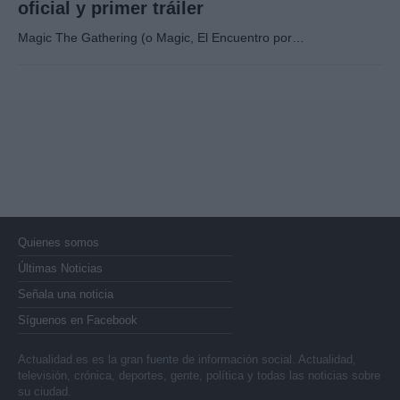
oficial y primer tráiler
Magic The Gathering (o Magic, El Encuentro por…
Quienes somos
Últimas Noticias
Señala una noticia
Síguenos en Facebook
Actualidad.es es la gran fuente de información social. Actualidad,
televisión, crónica, deportes, gente, política y todas las noticias sobre
su ciudad.