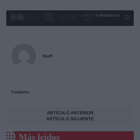
0:31 /
Ad
hub
Media
POWERED
1
/
4
3:55
BY
Staff
Contacto:
ARTÍCULO ANTERIOR
ARTÍCULO SIGUIENTE
Más leídos