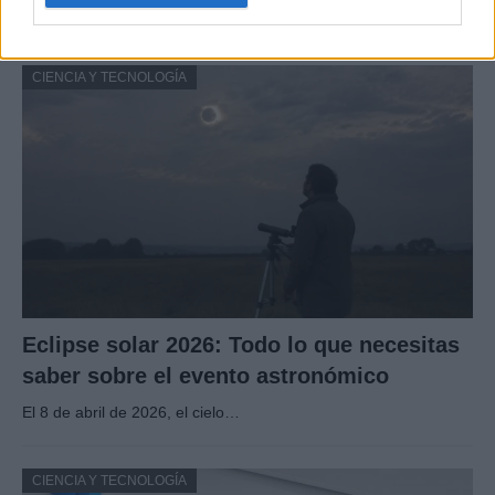
Los juegos de lucha, orientados sin duda a…
CIENCIA Y TECNOLOGÍA
Eclipse solar 2026: Todo lo que necesitas
saber sobre el evento astronómico
El 8 de abril de 2026, el cielo…
CIENCIA Y TECNOLOGÍA