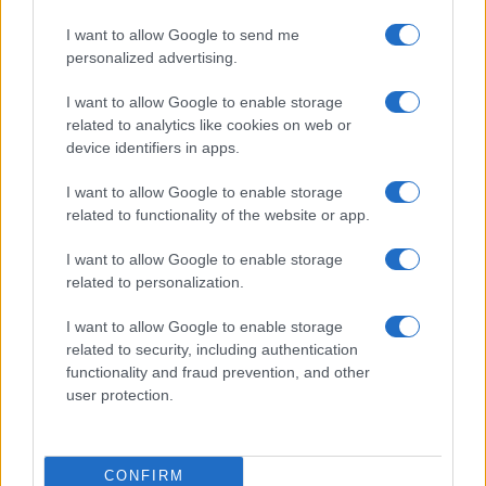
Cómo elegir una carrera STEAM: perfiles
I want to allow Google to send me
personalized advertising.
emergentes y competencias clave
Descubre cómo elegir la mejor opción en STEAM:…
I want to allow Google to enable storage
related to analytics like cookies on web or
device identifiers in apps.
CIENCIA Y TECNOLOGÍA
I want to allow Google to enable storage
related to functionality of the website or app.
I want to allow Google to enable storage
related to personalization.
I want to allow Google to enable storage
related to security, including authentication
functionality and fraud prevention, and other
user protection.
Super Street Fighter IV: más información
sobre Juri, la nueva guerrera
CONFIRM