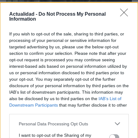
Actualidad -
Do Not Process My Personal
Information
If you wish to opt-out of the sale, sharing to third parties, or
processing of your personal or sensitive information for
targeted advertising by us, please use the below opt-out
section to confirm your selection. Please note that after your
Guía para definir intereses y
opt-out request is processed you may continue seeing
interest-based ads based on personal information utilized by
competencias en carreras STEAM
us or personal information disclosed to third parties prior to
Identifica tus intereses y competencias en datos, IA,…
your opt-out. You may separately opt-out of the further
disclosure of your personal information by third parties on the
IAB’s list of downstream participants. This information may
CIENCIA Y TECNOLOGÍA
also be disclosed by us to third parties on the
IAB’s List of
Downstream Participants
that may further disclose it to other
third parties.
Please note that this website/app uses one or more Google
Personal Data Processing Opt Outs
services and may gather and store information including but
not limited to your visit or usage behaviour. You may click to
I want to opt-out of the Sharing of my