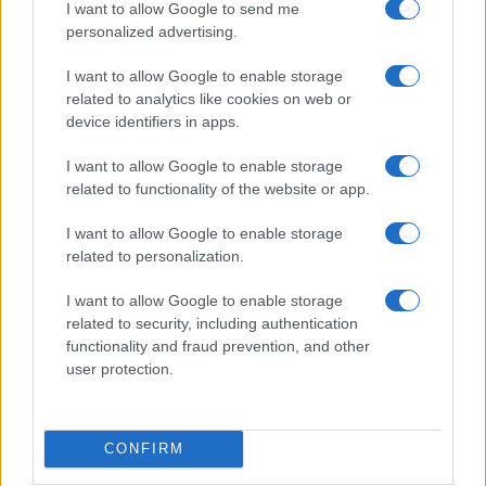
I want to allow Google to send me
personalized advertising.
Protocolos de seguridad ocular y
I want to allow Google to enable storage
consejos para fotografiar eclipses solares
related to analytics like cookies on web or
Un eclipse solar es un espectáculo natural que…
device identifiers in apps.
I want to allow Google to enable storage
CIENCIA Y TECNOLOGÍA
related to functionality of the website or app.
I want to allow Google to enable storage
related to personalization.
I want to allow Google to enable storage
related to security, including authentication
functionality and fraud prevention, and other
user protection.
Cómo elegir una carrera STEAM: perfiles
CONFIRM
emergentes y competencias clave