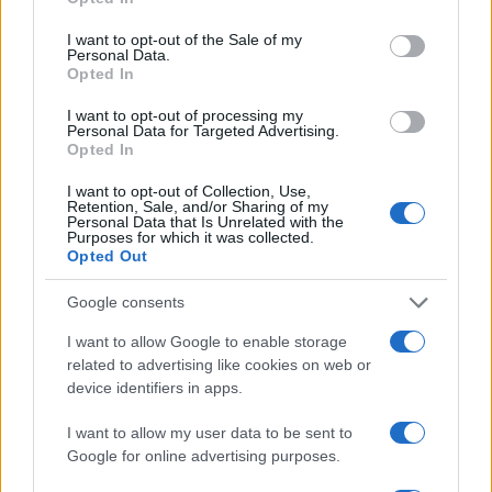
use your data for below specified purposes in below Google
consent section.
I want to opt-out of the Sale of my
Personal Data.
Opted In
I want to opt-out of processing my
Personal Data for Targeted Advertising.
Guía para definir intereses y
Opted In
competencias en carreras STEAM
I want to opt-out of Collection, Use,
Retention, Sale, and/or Sharing of my
Identifica tus intereses y competencias en datos, IA,…
Personal Data that Is Unrelated with the
Purposes for which it was collected.
Opted Out
CIENCIA Y TECNOLOGÍA
Google consents
I want to allow Google to enable storage
related to advertising like cookies on web or
device identifiers in apps.
I want to allow my user data to be sent to
Google for online advertising purposes.