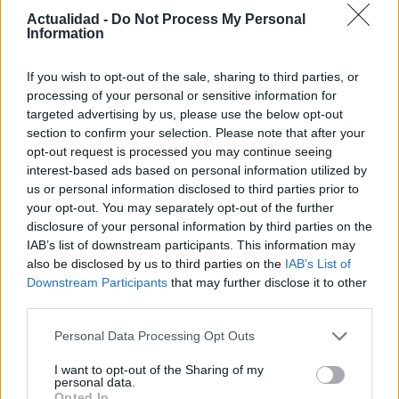
Actualidad -
Do Not Process My Personal
Information
If you wish to opt-out of the sale, sharing to third parties, or
processing of your personal or sensitive information for
targeted advertising by us, please use the below opt-out
section to confirm your selection. Please note that after your
opt-out request is processed you may continue seeing
interest-based ads based on personal information utilized by
Psiquiatría forense y criminología: la
us or personal information disclosed to third parties prior to
your opt-out. You may separately opt-out of the further
perspectiva del doctor Cabrera
disclosure of your personal information by third parties on the
El doctor Cabrera, experto en psiquiatría forense, comparte…
IAB’s list of downstream participants. This information may
also be disclosed by us to third parties on the
IAB’s List of
Downstream Participants
that may further disclose it to other
CIENCIA Y TECNOLOGÍA
third parties.
Please note that this website/app uses one or more Google
Personal Data Processing Opt Outs
services and may gather and store information including but
not limited to your visit or usage behaviour. You may click to
I want to opt-out of the Sharing of my
personal data.
grant or deny consent to Google and its third-party tags to
Opted In