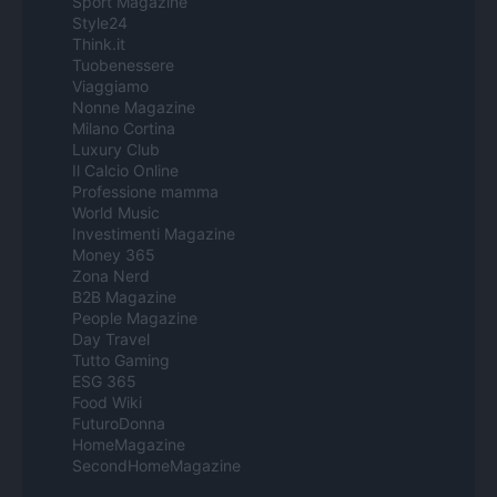
Sport Magazine
Style24
Think.it
Tuobenessere
Viaggiamo
Nonne Magazine
Milano Cortina
Luxury Club
Il Calcio Online
Professione mamma
World Music
Investimenti Magazine
Money 365
Zona Nerd
B2B Magazine
People Magazine
Day Travel
Tutto Gaming
ESG 365
Food Wiki
FuturoDonna
HomeMagazine
SecondHomeMagazine