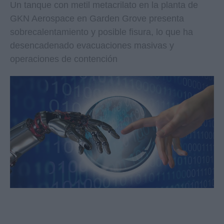
Un tanque con metil metacrilato en la planta de
GKN Aerospace en Garden Grove presenta
sobrecalentamiento y posible fisura, lo que ha
desencadenado evacuaciones masivas y
operaciones de contención