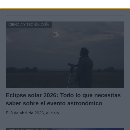
Descubre cómo elegir la mejor opción en STEAM:…
CIENCIA Y TECNOLOGÍA
Eclipse solar 2026: Todo lo que necesitas
saber sobre el evento astronómico
El 8 de abril de 2026, el cielo…