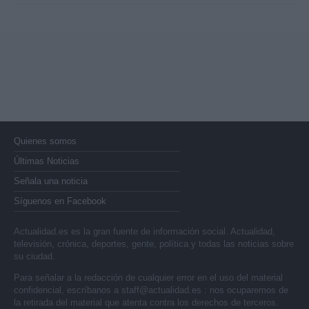
Quienes somos
Últimas Noticias
Señala una noticia
Síguenos en Facebook
Actualidad.es es la gran fuente de información social. Actualidad,
televisión, crónica, deportes, gente, política y todas las noticias sobre
su ciudad.
Para señalar a la redacción de cualquier error en el uso del material
confidencial, escríbanos a
staff@actualidad.es
: nos ocuparemos de
la retirada del material que atenta contra los derechos de terceros.