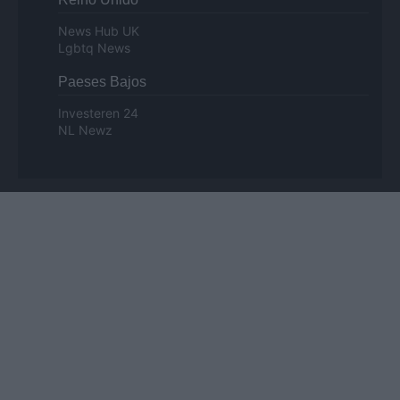
News Hub UK
Lgbtq News
Paeses Bajos
Investeren 24
NL Newz