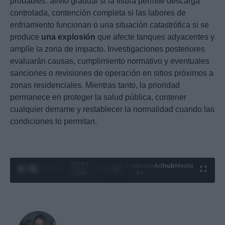
probables: alivio gradual si la fisura permite descarga
controlada, contención completa si las labores de
enfriamiento funcionan o una situación catastrófica si se
produce
una explosión
que afecte tanques adyacentes y
amplíe la zona de impacto. Investigaciones posteriores
evaluarán causas, cumplimiento normativo y eventuales
sanciones o revisiones de operación en sitios próximos a
zonas residenciales. Mientras tanto, la prioridad
permanece en proteger la salud pública, contener
cualquier derrame y restablecer la normalidad cuando las
condiciones lo permitan.
0:30 /
Ad
hub
Media
POWERED
1
/
4
3:55
BY