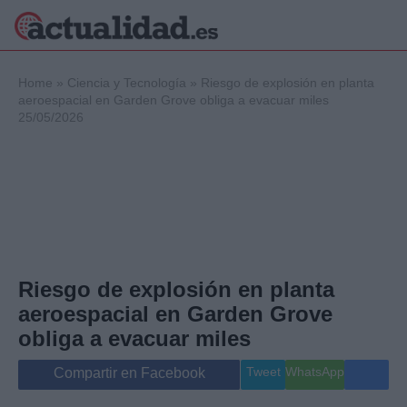
×
Home
»
Ciencia y Tecnología
»
Riesgo de explosión en planta
aeroespacial en Garden Grove obliga a evacuar miles
25/05/2026
Política
Ciencia y
Tecnología
Crónica
Deportes
Economía
Salud y Bienestar
Riesgo de explosión en planta
Internacional
aeroespacial en Garden Grove
Gente
Viajes
obliga a evacuar miles
Musica
Tweet
WhatsApp
Compartir en Facebook