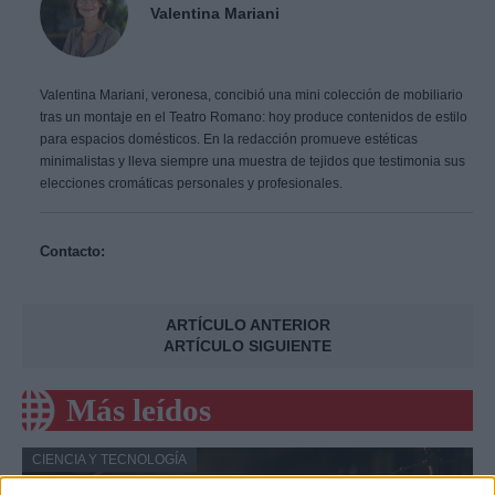
Valentina Mariani
Valentina Mariani, veronesa, concibió una mini colección de mobiliario
tras un montaje en el Teatro Romano: hoy produce contenidos de estilo
para espacios domésticos. En la redacción promueve estéticas
minimalistas y lleva siempre una muestra de tejidos que testimonia sus
elecciones cromáticas personales y profesionales.
Contacto:
ARTÍCULO ANTERIOR
ARTÍCULO SIGUIENTE
Más leídos
CIENCIA Y TECNOLOGÍA