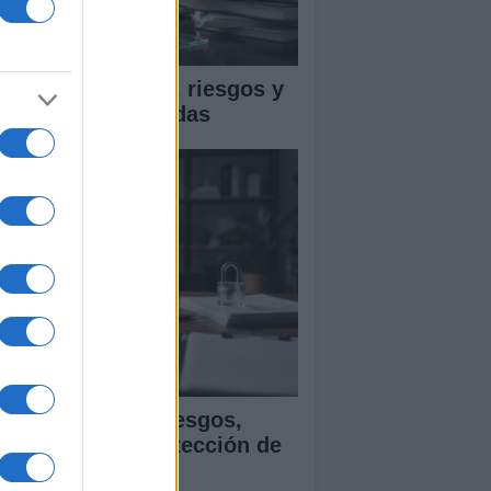
ica en IA: marcos, riesgos y
tigaciones aplicadas
ía para evaluar sesgos,
ansparencia y protección de
tos en IA