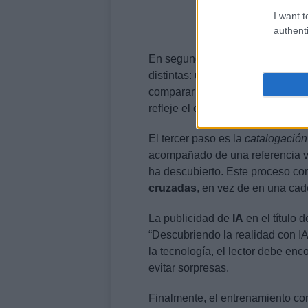
I want t
authenti
En segundo lugar aparece la
con
distintas: una con enfoques neutro
comparar estos textos, el equipo
refleje el objetivo del medio.
El tercer paso es la
catalogación
acompañado de una referencia ve
ha descubierto. Este proceso co
cruzadas
, en vez de en una ca
La publicidad de
IA
en el título 
“Descubriendo la realidad con IA” 
la tecnología, el lector debe enc
evitar sorpresas.
Finalmente, el entrenamiento con