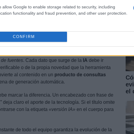
o allow Google to enable storage related to security, including
cation functionality and fraud prevention, and other user protection.
traste crítica
. Se recomienda generar dos versiones
s y otra que privilegie el consejo editorial. Al
CONFIRM
 detecta sesgos inadvertidos y ajusta el tono para que
 de fuentes
. Cada dato que surge de la
IA
debe ir
rificable o de la propia novedad que la herramienta
nvierte al contenido en un
producto de consultas
Có
dena de generación automática.
ev
el 
debe marcar la diferencia. Un encabezado con frase de
deja claro el aporte de la tecnología. Si el título omite
ontrarse con la etiqueta
«versión IA»
en el cuerpo para
stante de todo el equipo garantiza la evolución de la