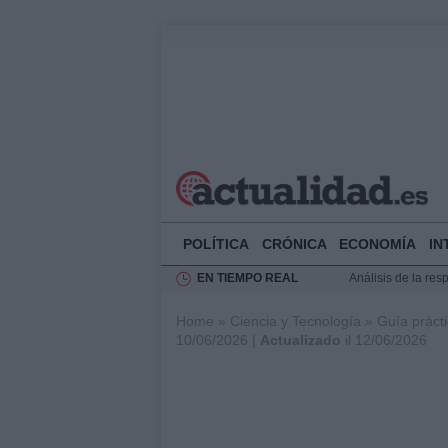
POLÍTICA
CRÓNICA
ECONOMÍA
IN
EN TIEMPO REAL
Análisis de la res
Ciclovía Nocturna
Home
»
Ciencia y Tecnología
»
Guía prácti
Felipe VI recibe 
10/06/2026 |
Actualizado
il 12/06/2026
Felipe VI y Juan 