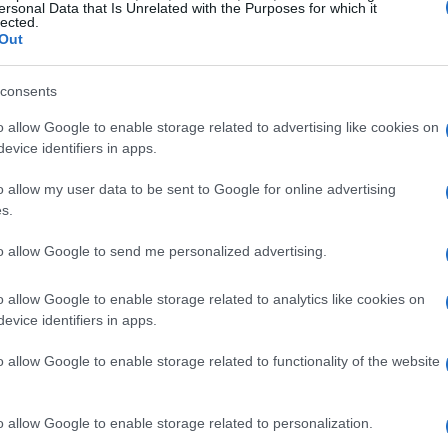
ersonal Data that Is Unrelated with the Purposes for which it
entación técnica. En caso contrario, una breve
lected.
cidad del proveedor ayuda a mantener la credibilidad.
Out
a la redacción responsable
Ét
consents
mi
o allow Google to enable storage related to advertising like cookies on
se en cinco pasos. Primero, la idea se diseña
evice identifiers in apps.
la la pregunta de investigación y determina los
amienta de
IA
produce borradores que sirven de
o allow my user data to be sent to Google for online advertising
 frase, buscando dobles sentidos o datos erróneos.
s.
to allow Google to send me personalized advertising.
o allow Google to enable storage related to analytics like cookies on
evice identifiers in apps.
o allow Google to enable storage related to functionality of the website
Gu
tr
o allow Google to enable storage related to personalization.
da