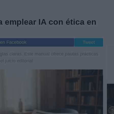
a emplear IA con ética en
 en Facebook
Tweet
eglas claras. Este manual ofrece pautas prácticas
l juicio editorial.