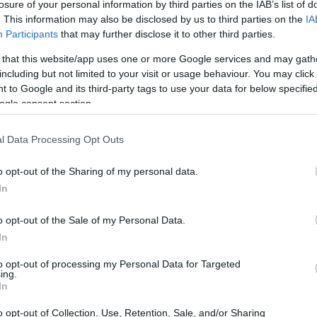
losure of your personal information by third parties on the IAB’s list of
. This information may also be disclosed by us to third parties on the
IA
Participants
that may further disclose it to other third parties.
 that this website/app uses one or more Google services and may gath
including but not limited to your visit or usage behaviour. You may click 
 to Google and its third-party tags to use your data for below specifi
ogle consent section.
l Data Processing Opt Outs
UJ
pr
o opt-out of the Sharing of my personal data.
20
In
Antes de publicar cualquier contenido generado, el
o opt-out of the Sale of my Personal Data.
 con fuentes primarias. El riesgo de difundir noticias
In
s aumenta cuando la IA sustrae contexto. La práctica
sirve como barrera ante la desinformación.
to opt-out of processing my Personal Data for Targeted
ing.
In
e la divulgación de los criterios de entrenamiento del
odelos de código abierto, es suficiente con que el
o opt-out of Collection, Use, Retention, Sale, and/or Sharing