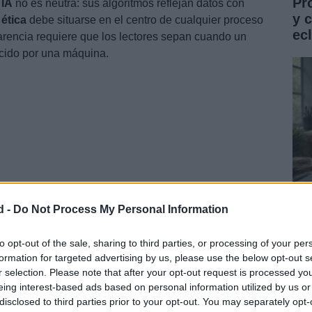
Pr
e
IA
no es neutra: sus algoritmos reflejan datos con
y 
a
ética
debe situarse en el centro de cualquier proceso
ec
arencia requiere que los lectores sepan cuando un
ucido por una máquina.
d -
Do Not Process My Personal Information
Gu
 las redacciones pueden implementar una etiqueta
co
to opt-out of the sale, sharing to third parties, or processing of your per
a de una breve explicación sobre la capacidad y el
formation for targeted advertising by us, please use the below opt-out s
ST
sto, aunque trivial, transmite profesionalismo y evita la
r selection. Please note that after your opt-out request is processed y
eing interest-based ads based on personal information utilized by us or
disclosed to third parties prior to your opt-out. You may separately opt-