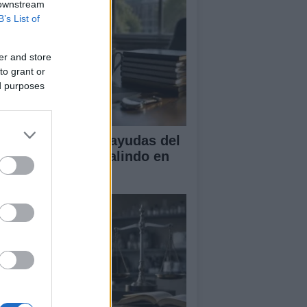
 downstream
B’s List of
er and store
to grant or
ed purposes
A obtiene cuatro ayudas del
ograma Beatriz Galindo en
26