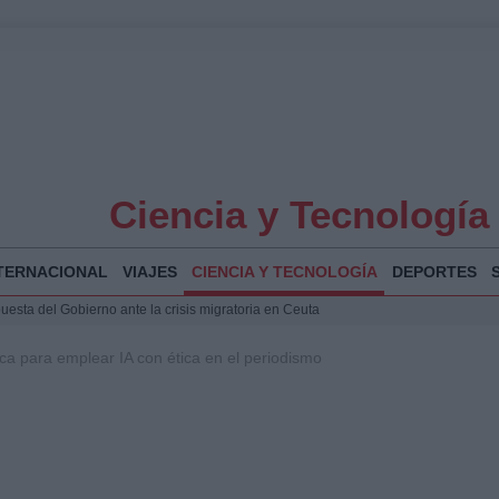
Ciencia y Tecnología
TERNACIONAL
VIAJES
CIENCIA Y TECNOLOGÍA
DEPORTES
puesta del Gobierno ante la crisis migratoria en Ceuta
 Bogotá 2026: fecha, recorrido y actividades especiales
ca para emplear IA con ética en el periodismo
a Juan Jesús Vivas en Palma para analizar la situación en Ceuta
Jesús Vivas se reúnen en Marivent para abordar la situación en Ceuta