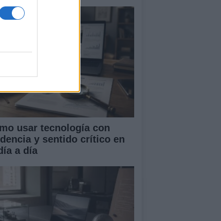
mo usar tecnología con
idencia y sentido crítico en
día a día