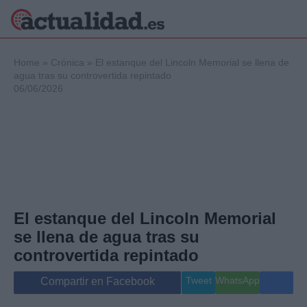
×
Home
»
Crónica
»
El estanque del Lincoln Memorial se llena de
agua tras su controvertida repintado
06/06/2026
Política
Ciencia y
Tecnología
Crónica
Deportes
Economía
Salud y Bienestar
El estanque del Lincoln Memorial
Internacional
se llena de agua tras su
Gente
Viajes
controvertida repintado
Musica
Tweet
WhatsApp
Compartir en Facebook