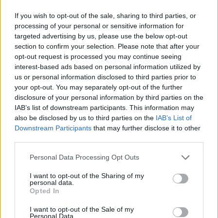
If you wish to opt-out of the sale, sharing to third parties, or
Amparo Moraleda asume la
processing of your personal or sensitive information for
vicepresidencia de CaixaBank
targeted advertising by us, please use the below opt-out
section to confirm your selection. Please note that after your
La trayectoria de Moraleda promete un nuevo rumbo…
opt-out request is processed you may continue seeing
interest-based ads based on personal information utilized by
us or personal information disclosed to third parties prior to
CRÓNICA
your opt-out. You may separately opt-out of the further
disclosure of your personal information by third parties on the
IAB’s list of downstream participants. This information may
also be disclosed by us to third parties on the
IAB’s List of
Downstream Participants
that may further disclose it to other
third parties.
Please note that this website/app uses one or more Google
Personal Data Processing Opt Outs
services and may gather and store information including but
not limited to your visit or usage behaviour. You may click to
I want to opt-out of the Sharing of my
personal data.
grant or deny consent to Google and its third-party tags to
Opted In
Nuevo giro en el caso Yéremi Vargas:
use your data for below specified purposes in below Google
consent section.
desvelan el informe forense
I want to opt-out of the Sale of my
Personal Data.