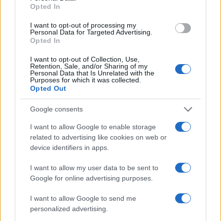
Opted In
El ‘caso Yéremi Vargas’, el niño desaparecido en 2007…
I want to opt-out of processing my
Personal Data for Targeted Advertising.
CRÓNICA
Opted In
I want to opt-out of Collection, Use,
Retention, Sale, and/or Sharing of my
Personal Data that Is Unrelated with the
Purposes for which it was collected.
Opted Out
Google consents
I want to allow Google to enable storage
related to advertising like cookies on web or
device identifiers in apps.
Curso de verano de la Universidad de La
I want to allow my user data to be sent to
Rioja finaliza con celebración
Google for online advertising purposes.
gastronómica
I want to allow Google to send me
La Universidad de La Rioja despidió a 60…
personalized advertising.