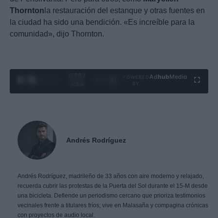
Thornton
la restauración del estanque y otras fuentes en
la ciudad ha sido una bendición. «Es increíble para la
comunidad», dijo Thornton.
0:29 /
Ad
hub
Media
POWERED
1
/
4
3:55
BY
Andrés Rodríguez
Andrés Rodríguez, madrileño de 33 años con aire moderno y relajado,
recuerda cubrir las protestas de la Puerta del Sol durante el 15-M desde
una bicicleta. Defiende un periodismo cercano que prioriza testimonios
vecinales frente a titulares fríos; vive en Malasaña y compagina crónicas
con proyectos de audio local.