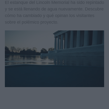
El estanque del Lincoln Memorial ha sido repintado
y se está llenando de agua nuevamente. Descubre
cómo ha cambiado y qué opinan los visitantes
sobre el polémico proyecto.