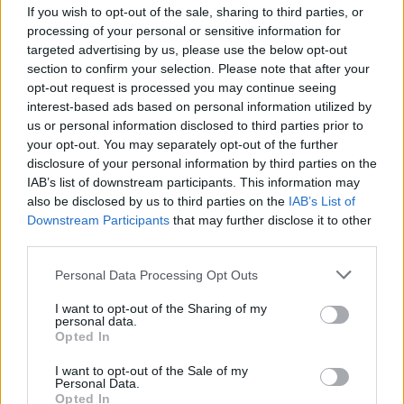
Amparo Moraleda asume la
If you wish to opt-out of the sale, sharing to third parties, or
vicepresidencia de CaixaBank
processing of your personal or sensitive information for
targeted advertising by us, please use the below opt-out
La trayectoria de Moraleda promete un nuevo rumbo…
section to confirm your selection. Please note that after your
opt-out request is processed you may continue seeing
interest-based ads based on personal information utilized by
CRÓNICA
us or personal information disclosed to third parties prior to
your opt-out. You may separately opt-out of the further
disclosure of your personal information by third parties on the
IAB’s list of downstream participants. This information may
also be disclosed by us to third parties on the
IAB’s List of
Downstream Participants
that may further disclose it to other
third parties.
Please note that this website/app uses one or more Google
Personal Data Processing Opt Outs
services and may gather and store information including but
not limited to your visit or usage behaviour. You may click to
I want to opt-out of the Sharing of my
personal data.
grant or deny consent to Google and its third-party tags to
Nuevo giro en el caso Yéremi Vargas:
Opted In
use your data for below specified purposes in below Google
desvelan el informe forense
consent section.
I want to opt-out of the Sale of my
Personal Data.
El ‘caso Yéremi Vargas’, el niño desaparecido en 2007…
Opted In