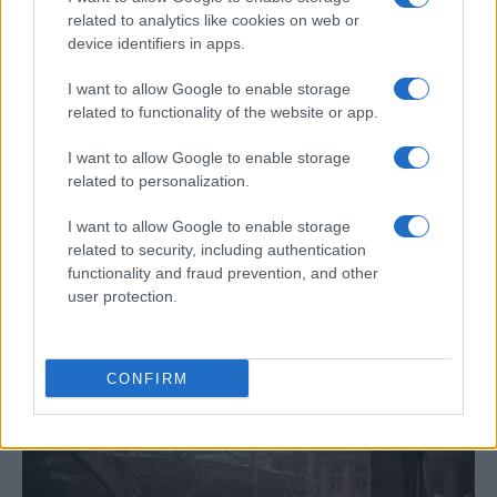
related to analytics like cookies on web or
device identifiers in apps.
I want to allow Google to enable storage
related to functionality of the website or app.
I want to allow Google to enable storage
related to personalization.
I want to allow Google to enable storage
related to security, including authentication
Tragedia en Santa Susanna: un bombero
functionality and fraud prevention, and other
fallece durante un incendio en un hotel
user protection.
Un bombero de la Generalitat pierde la vida…
CONFIRM
CRÓNICA