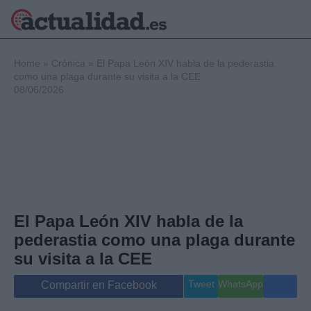
×
Home
»
Crónica
»
El Papa León XIV habla de la pederastia
como una plaga durante su visita a la CEE
08/06/2026
Política
Ciencia y
Tecnología
Crónica
Deportes
Economía
Salud y Bienestar
El Papa León XIV habla de la
Internacional
pederastia como una plaga durante
Gente
Viajes
su visita a la CEE
Musica
Tweet
WhatsApp
Compartir en Facebook