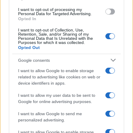
I want to opt-out of processing my
CRÓNICA
Personal Data for Targeted Advertising.
Opted In
I want to opt-out of Collection, Use,
Retention, Sale, and/or Sharing of my
Personal Data that Is Unrelated with the
Purposes for which it was collected.
Opted Out
Google consents
I want to allow Google to enable storage
related to advertising like cookies on web or
device identifiers in apps.
Curso de verano de la Universidad de La
Rioja finaliza con celebración
I want to allow my user data to be sent to
gastronómica
Google for online advertising purposes.
La Universidad de La Rioja despidió a 60…
I want to allow Google to send me
personalized advertising.
CRÓNICA
I want to allow Google to enable storage