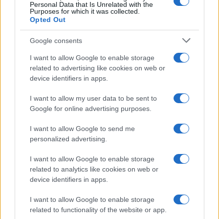
Personal Data that Is Unrelated with the
Purposes for which it was collected.
Opted Out
Curso de verano de la Universidad de La
Rioja finaliza con celebración
Google consents
gastronómica
I want to allow Google to enable storage
related to advertising like cookies on web or
La Universidad de La Rioja despidió a 60…
device identifiers in apps.
I want to allow my user data to be sent to
CRÓNICA
Google for online advertising purposes.
I want to allow Google to send me
personalized advertising.
I want to allow Google to enable storage
related to analytics like cookies on web or
device identifiers in apps.
I want to allow Google to enable storage
related to functionality of the website or app.
Tragedia en Santa Susanna: un bombero