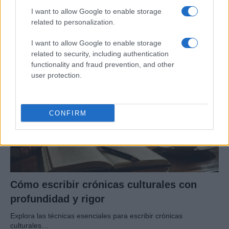
fallece durante un incendio en un hotel
I want to allow Google to enable storage
related to personalization.
Un bombero de la Generalitat pierde la vida…
I want to allow Google to enable storage
related to security, including authentication
CRÓNICA
functionality and fraud prevention, and other
user protection.
CONFIRM
Cómo escribir crónicas culturales con
profundidad y rigor
Explora las técnicas esenciales para escribir crónicas
culturales…