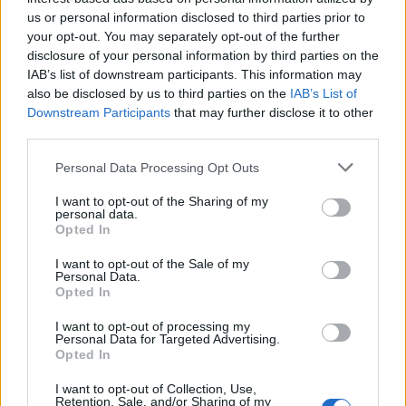
us or personal information disclosed to third parties prior to
your opt-out. You may separately opt-out of the further
disclosure of your personal information by third parties on the
IAB’s list of downstream participants. This information may
also be disclosed by us to third parties on the
IAB’s List of
Downstream Participants
that may further disclose it to other
Nuevo giro en el caso Yéremi Vargas:
third parties.
desvelan el informe forense
Please note that this website/app uses one or more Google
Personal Data Processing Opt Outs
El ‘caso Yéremi Vargas’, el niño desaparecido en 2007…
services and may gather and store information including but
not limited to your visit or usage behaviour. You may click to
I want to opt-out of the Sharing of my
personal data.
grant or deny consent to Google and its third-party tags to
Opted In
CRÓNICA
use your data for below specified purposes in below Google
consent section.
I want to opt-out of the Sale of my
Personal Data.
Opted In
I want to opt-out of processing my
Personal Data for Targeted Advertising.
Opted In
I want to opt-out of Collection, Use,
Retention, Sale, and/or Sharing of my