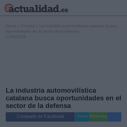
×
Home
»
Crónica
»
La industria automovilística catalana busca
oportunidades en el sector de la defensa
12/06/2026
Política
Ciencia y
Tecnología
Crónica
Deportes
Economía
Salud y Bienestar
La industria automovilística
Internacional
catalana busca oportunidades en el
Gente
Viajes
sector de la defensa
Musica
Tweet
WhatsApp
Compartir en Facebook