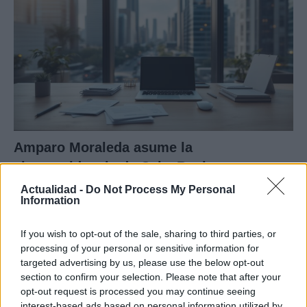
Amparo Moraleda asume la
vicepresidencia de CaixaBank
Actualidad -
Do Not Process My Personal
La trayectoria de Moraleda promete un nuevo rumbo…
Information
CRÓNICA
If you wish to opt-out of the sale, sharing to third parties, or
processing of your personal or sensitive information for
targeted advertising by us, please use the below opt-out
section to confirm your selection. Please note that after your
opt-out request is processed you may continue seeing
interest-based ads based on personal information utilized by