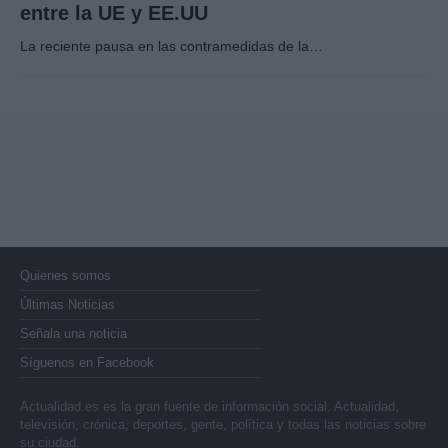
entre la UE y EE.UU
La reciente pausa en las contramedidas de la…
Quienes somos
Últimas Noticias
Señala una noticia
Síguenos en Facebook
Actualidad.es es la gran fuente de información social. Actualidad,
televisión, crónica, deportes, gente, política y todas las noticias sobre
su ciudad.