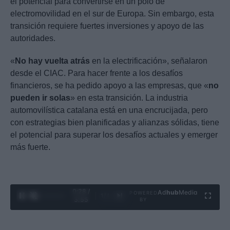
el potencial para convertirse en un polo de
electromovilidad en el sur de Europa. Sin embargo, esta
transición requiere fuertes inversiones y apoyo de las
autoridades.
«
No hay vuelta atrás
en la electrificación», señalaron
desde el CIAC. Para hacer frente a los desafíos
financieros, se ha pedido apoyo a las empresas, que «
no
pueden ir solas
» en esta transición. La industria
automovilística catalana está en una encrucijada, pero
con estrategias bien planificadas y alianzas sólidas, tiene
el potencial para superar los desafíos actuales y emerger
más fuerte.
0:29 /
Ad
hub
Media
POWERED
1
/
4
3:55
BY