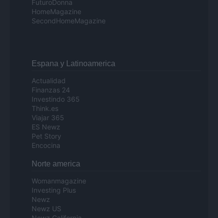
FuturoDonna
HomeMagazine
SecondHomeMagazine
Espana y Latinoamerica
Actualidad
Finanzas 24
Investindo 365
Think.es
Viajar 365
ES Newz
Pet Story
Encocina
Norte america
Womanmagazine
Investing Plus
Newz
Newz US
Newz California