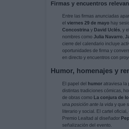
Firmas y encuentros relevan
Entre las firmas anunciadas apa
el
viernes 29 de mayo
hay sesi
Concostrina
y
David Uclés
, y e
nombres como
Julia Navarro
,
J
cierre del calendario incluye act
oportunidades de firma y conver
en directo y encuentros con proy
Humor, homenajes y re
El papel del
humor
atraviesa la
distintas tradiciones cómicas, 
de obras como
La conjura de l
una
posición ante la vida
y que s
literario y social. El cartel ofic
Premio Lealtad al diseñador
Pep
señalización del evento.