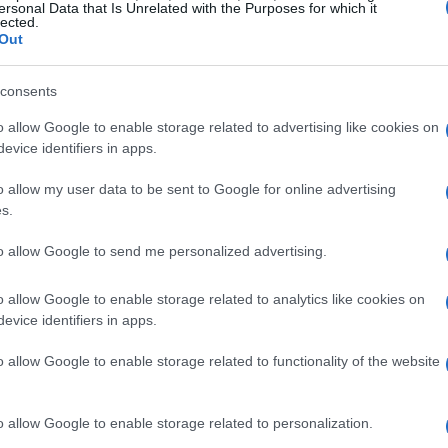
ersonal Data that Is Unrelated with the Purposes for which it
evistos en fechas similares —como los recitales de
lected.
 Air Metropolitano— podrían condicionar la logística.
Out
rmación oficial y planificar las visitas con antelación
La
consents
No
Bé
s
o allow Google to enable storage related to advertising like cookies on
at
evice identifiers in apps.
recomienda utilizar
transporte público
y prever más
o allow my user data to be sent to Google for online advertising
os días de mayor afluencia. La feria incluirá señalética
s.
diseñados para orientar a los visitantes por las
scenarios y áreas infantiles. El evento combina seis
to allow Google to send me personalized advertising.
y más de una decena de escenarios repartidos entre El
lo que amplía la oferta pero exige atención a los
o allow Google to enable storage related to analytics like cookies on
ctividad.
evice identifiers in apps.
o allow Google to enable storage related to functionality of the website
o allow Google to enable storage related to personalization.
De