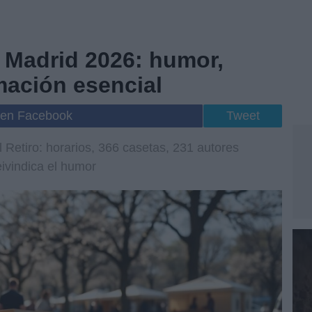
e Madrid 2026: humor,
mación esencial
 en Facebook
Tweet
 Retiro: horarios, 366 casetas, 231 autores
ivindica el humor