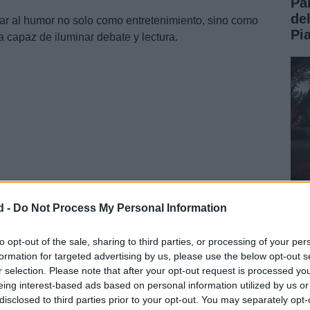
Pa
de
sar al humor no solo como entretenimiento, sino como
Pi
va capaz de iluminar debate y lectura.
d -
Do Not Process My Personal Information
6 casetas
y ha anunciado la asistencia de
231
Ev
a pódcast, talleres y encuentros profesionales.
y 
to opt-out of the sale, sharing to third parties, or processing of your per
formation for targeted advertising by us, please use the below opt-out s
ag
r selection. Please note that after your opt-out request is processed y
eing interest-based ads based on personal information utilized by us or
disclosed to third parties prior to your opt-out. You may separately opt-