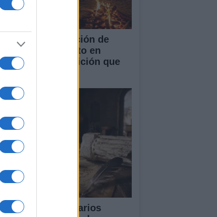
 singular celebración de
chevieja en Agosto en
rchules: una tradición que
rae a miles
scubre los Escenarios