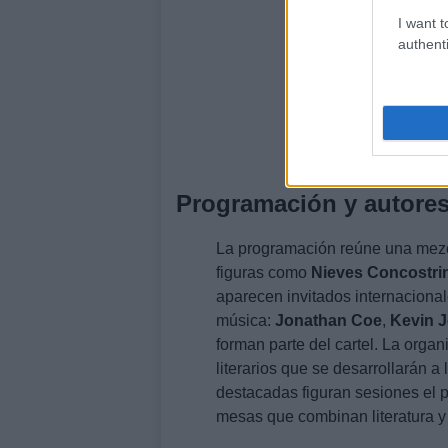
I want t
authenti
Programación y autore
La programación reúne una mezcl
figuras como
Nieves Concostri
aparecen invitados internaciona
música:
Jonathan Coe
,
Kevin 
forman parte del cartel. La orga
literarios que se desarrollarán a 
destacadas figuran sesiones el p
mesas que combinan literatura y