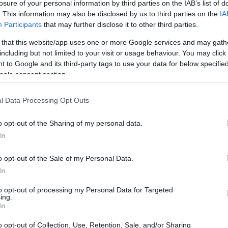
losure of your personal information by third parties on the IAB’s list of
. This information may also be disclosed by us to third parties on the
IA
Participants
that may further disclose it to other third parties.
 that this website/app uses one or more Google services and may gath
including but not limited to your visit or usage behaviour. You may click 
 to Google and its third-party tags to use your data for below specifi
ogle consent section.
l Data Processing Opt Outs
Ev
Ba
utores consagrados hasta humoristas gráficos, músicos
o opt-out of the Sharing of my personal data.
20
iteratura. En paralelo, la feria combina actividades en
In
tribuida
en distintos escenarios de la ciudad para
y atraer a públicos diversos.
o opt-out of the Sale of my Personal Data.
In
tica
to opt-out of processing my Personal Data for Targeted
ing.
 lunes a viernes de
10:30 a 14:00
y de
17:00 a 21:00
, y
In
0 a 15:00
y de
17:00 a 21:00
. La organización advierte
s accesos: la visita del papa indicada entre el
6 y el 9
o opt-out of Collection, Use, Retention, Sale, and/or Sharing