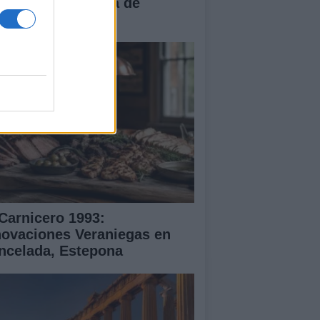
ales de La Odisea de
ristopher Nolan
 Carnicero 1993:
novaciones Veraniegas en
ncelada, Estepona