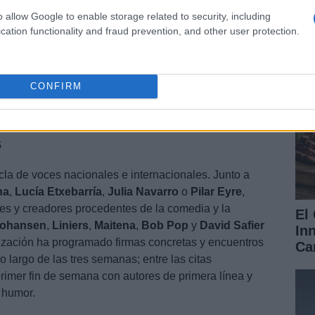
Re
o allow Google to enable storage related to security, including
Ch
cation functionality and fraud prevention, and other user protection.
CONFIRM
s
a de voces nacionales e internacionales. Junto a
na
,
Lucía Etxebarría
,
Julia Navarro
o
Pilar Eyre
,
les y creadores procedentes de la comedia y la
El
Johansen
,
Liniers
,
Maitena
,
Bob Pop
y
David Safier
In
nización ha programado firmas concretas y encuentros
Ca
lo largo de las tres semanas; entre las citas
rimer fin de semana con autores de primera línea y
 humor.