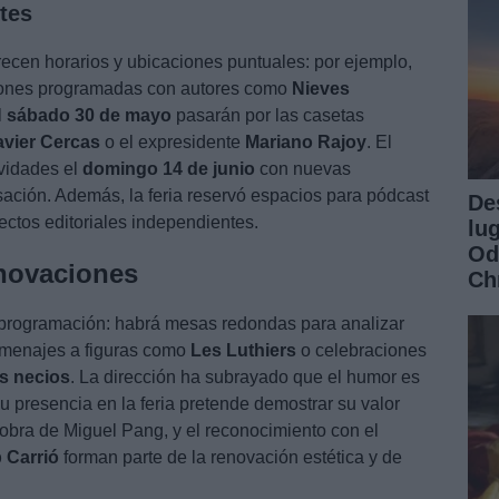
tes
recen horarios y ubicaciones puntuales: por ejemplo,
ones programadas con autores como
Nieves
l
sábado 30 de mayo
pasarán por las casetas
avier Cercas
o el expresidente
Mariano Rajoy
. El
ividades el
domingo 14 de junio
con nuevas
sación. Además, la feria reservó espacios para pódcast
De
ectos editoriales independientes.
lu
Od
novaciones
Ch
 programación: habrá mesas redondas para analizar
homenajes a figuras como
Les Luthiers
o celebraciones
os necios
. La dirección ha subrayado que el humor es
u presencia en la feria pretende demostrar su valor
ial, obra de Miguel Pang, y el reconocimiento con el
 Carrió
forman parte de la renovación estética y de