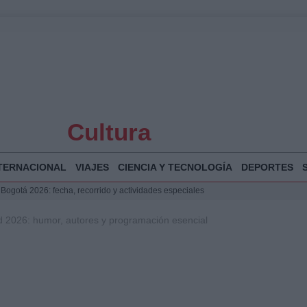
Cultura
TERNACIONAL
VIAJES
CIENCIA Y TECNOLOGÍA
DEPORTES
 Bogotá 2026: fecha, recorrido y actividades especiales
a Juan Jesús Vivas en Palma para analizar la situación en Ceuta
id 2026: humor, autores y programación esencial
la Illa Plana: Menorca apuesta por el deporte náutico sostenible
puesta del Gobierno ante la crisis migratoria en Ceuta