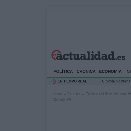
POLÍTICA
CRÓNICA
ECONOMÍA
IN
EN TIEMPO REAL
Ciclovía Nocturna
Felipe VI recibe 
Home
»
Cultura
»
Feria del Libro de Madr
Rehabilitación de 
20/05/2026
Análisis de la res