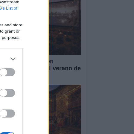
 downstream
B’s List of
er and store
to grant or
ed purposes
entos culturales en
rcelona durante el verano de
26