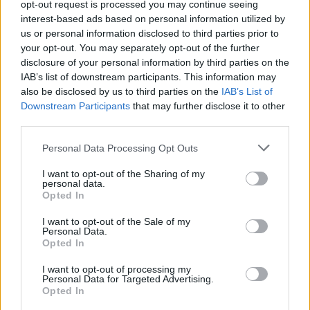
opt-out request is processed you may continue seeing
interest-based ads based on personal information utilized by
us or personal information disclosed to third parties prior to
your opt-out. You may separately opt-out of the further
disclosure of your personal information by third parties on the
IAB’s list of downstream participants. This information may
also be disclosed by us to third parties on the
IAB’s List of
Downstream Participants
that may further disclose it to other
third parties.
Please note that this website/app uses one or more Google
Personal Data Processing Opt Outs
services and may gather and store information including but
Métricas clave para valorar amistosos y
not limited to your visit or usage behaviour. You may click to
I want to opt-out of the Sharing of my
sesiones de entrenamiento
personal data.
grant or deny consent to Google and its third-party tags to
Opted In
use your data for below specified purposes in below Google
Transforma los datos de pretemporada en estrategias
consent section.
ganadoras…
I want to opt-out of the Sale of my
Personal Data.
Opted In
DEPORTES
I want to opt-out of processing my
Personal Data for Targeted Advertising.
Opted In