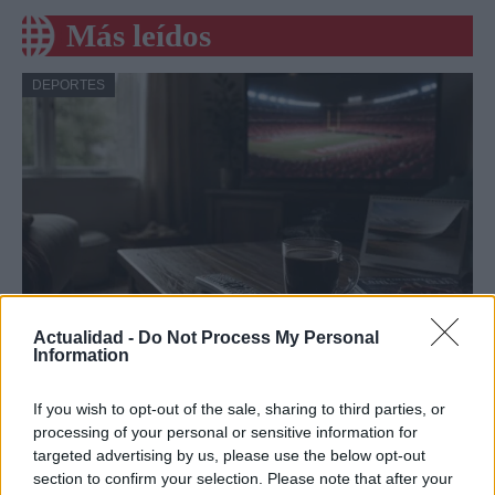
Más leídos
DEPORTES
Actualidad -
Do Not Process My Personal
Programación deportiva gratuita: lo que
Information
no te puedes perder en agosto de 2026
If you wish to opt-out of the sale, sharing to third parties, or
El verano de 2026 está repleto de eventos…
processing of your personal or sensitive information for
targeted advertising by us, please use the below opt-out
section to confirm your selection. Please note that after your
DEPORTES