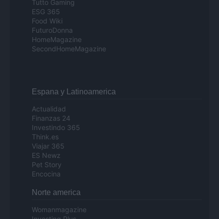
Tutto Gaming
ESG 365
Food Wiki
FuturoDonna
HomeMagazine
SecondHomeMagazine
Espana y Latinoamerica
Actualidad
Finanzas 24
Investindo 365
Think.es
Viajar 365
ES Newz
Pet Story
Encocina
Norte america
Womanmagazine
Investing Plus