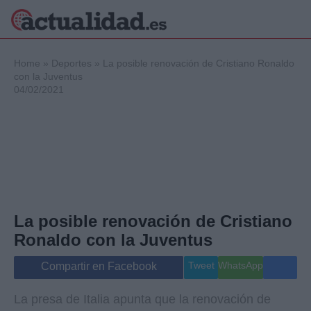
×
Home
»
Deportes
»
La posible renovación de Cristiano Ronaldo
con la Juventus
04/02/2021
Política
Ciencia y
Tecnología
Crónica
Deportes
Economía
Salud y Bienestar
La posible renovación de Cristiano
Internacional
Ronaldo con la Juventus
Gente
Viajes
Tweet
WhatsApp
Compartir en Facebook
Musica
La presa de Italia apunta que la renovación de