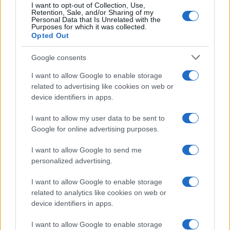
I want to opt-out of Collection, Use,
Retention, Sale, and/or Sharing of my
Personal Data that Is Unrelated with the
Purposes for which it was collected.
Opted Out
Google consents
I want to allow Google to enable storage
related to advertising like cookies on web or
Guía completa para ver los partidos de
device identifiers in apps.
fútbol más importantes de la semana
I want to allow my user data to be sent to
El fútbol está en pleno apogeo con partidos…
Google for online advertising purposes.
I want to allow Google to send me
DEPORTES
personalized advertising.
I want to allow Google to enable storage
related to analytics like cookies on web or
device identifiers in apps.
I want to allow Google to enable storage