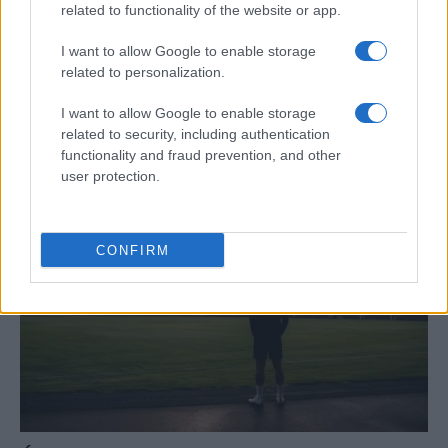
related to functionality of the website or app.
I want to allow Google to enable storage
related to personalization.
Guía completa del 4-3-3: roles,
I want to allow Google to enable storage
movimientos y ajustes tácticos
related to security, including authentication
El 4-3-3 es una de las formaciones más…
functionality and fraud prevention, and other
user protection.
DEPORTES
CONFIRM