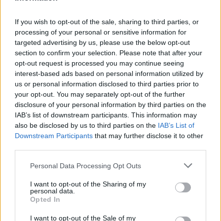
Métricas clave para valorar amistosos y
If you wish to opt-out of the sale, sharing to third parties, or
processing of your personal or sensitive information for
sesiones de entrenamiento
targeted advertising by us, please use the below opt-out
section to confirm your selection. Please note that after your
Transforma los datos de pretemporada en estrategias
ganadoras…
opt-out request is processed you may continue seeing
interest-based ads based on personal information utilized by
us or personal information disclosed to third parties prior to
DEPORTES
your opt-out. You may separately opt-out of the further
disclosure of your personal information by third parties on the
IAB’s list of downstream participants. This information may
also be disclosed by us to third parties on the
IAB’s List of
Downstream Participants
that may further disclose it to other
third parties.
Please note that this website/app uses one or more Google
Personal Data Processing Opt Outs
services and may gather and store information including but
not limited to your visit or usage behaviour. You may click to
I want to opt-out of the Sharing of my
personal data.
grant or deny consent to Google and its third-party tags to
Opted In
use your data for below specified purposes in below Google
Guía completa para ver los partidos de
consent section.
I want to opt-out of the Sale of my