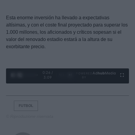
Esta enorme inversión ha llevado a expectativas
altísimas, y con el coste final proyectado para superar los
1.000 millones, los aficionados y críticos sopesan si el
valor del renovado estadio estará a la altura de su
exorbitante precio.
0:27 /
Ad
hub
Media
POWERED
1
/
4
3:09
BY
FUTBOL
© Riproduzione riservata