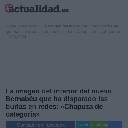
×
Home
»
Deportes
»
La imagen del interior del nuevo Bernabéu
que ha disparado las burlas en redes: «Chapuza de categoría»
12/03/2024
Política
Ciencia y
Tecnología
Crónica
Deportes
Economía
Salud y Bienestar
La imagen del interior del nuevo
Internacional
Bernabéu que ha disparado las
Gente
Viajes
burlas en redes: «Chapuza de
Musica
categoría»
Tweet
WhatsApp
Compartir en Facebook