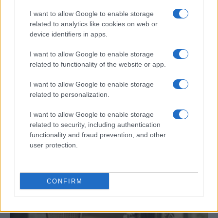
DEPORTES
I want to allow Google to enable storage
related to analytics like cookies on web or
device identifiers in apps.
I want to allow Google to enable storage
related to functionality of the website or app.
I want to allow Google to enable storage
related to personalization.
I want to allow Google to enable storage
related to security, including authentication
Últimas novedades en el fútbol español:
functionality and fraud prevention, and other
fichajes, renovaciones y polémicas
user protection.
El verano de 2026 está siendo intenso en…
CONFIRM
DEPORTES