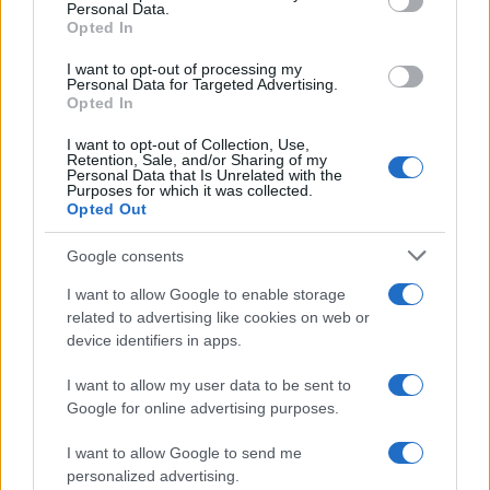
Personal Data.
fútbol más importantes de la semana
Opted In
El fútbol está en pleno apogeo con partidos…
I want to opt-out of processing my
Personal Data for Targeted Advertising.
Opted In
DEPORTES
I want to opt-out of Collection, Use,
Retention, Sale, and/or Sharing of my
Personal Data that Is Unrelated with the
Purposes for which it was collected.
Opted Out
Google consents
I want to allow Google to enable storage
related to advertising like cookies on web or
device identifiers in apps.
Guía completa del 4-3-3: roles,
I want to allow my user data to be sent to
Google for online advertising purposes.
movimientos y ajustes tácticos
El 4-3-3 es una de las formaciones más…
I want to allow Google to send me
personalized advertising.