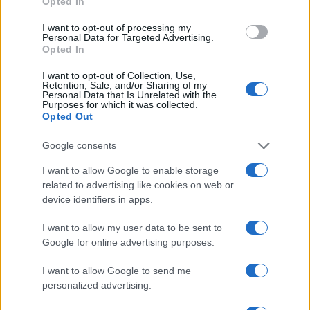
Opted In
sesiones de entrenamiento
I want to opt-out of processing my
Transforma los datos de pretemporada en estrategias
Personal Data for Targeted Advertising.
ganadoras…
Opted In
I want to opt-out of Collection, Use,
Retention, Sale, and/or Sharing of my
DEPORTES
Personal Data that Is Unrelated with the
Purposes for which it was collected.
Opted Out
Google consents
I want to allow Google to enable storage
related to advertising like cookies on web or
device identifiers in apps.
I want to allow my user data to be sent to
Google for online advertising purposes.
Guía completa para ver los partidos de
I want to allow Google to send me
fútbol más importantes de la semana
personalized advertising.
El fútbol está en pleno apogeo con partidos…