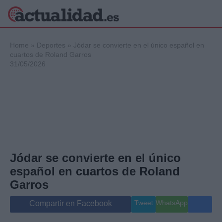
×
Home
»
Deportes
»
Jódar se convierte en el único español en
cuartos de Roland Garros
31/05/2026
Política
Ciencia y
Tecnología
Crónica
Deportes
Economía
Salud y Bienestar
Jódar se convierte en el único
Internacional
español en cuartos de Roland
Gente
Viajes
Garros
Musica
Tweet
WhatsApp
Compartir en Facebook