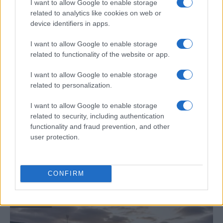
I want to allow Google to enable storage
related to analytics like cookies on web or
DEPORTES
device identifiers in apps.
I want to allow Google to enable storage
related to functionality of the website or app.
I want to allow Google to enable storage
related to personalization.
I want to allow Google to enable storage
related to security, including authentication
functionality and fraud prevention, and other
user protection.
Guía completa del 4-3-3: roles,
movimientos y ajustes tácticos
El 4-3-3 es una de las formaciones más…
CONFIRM
DEPORTES