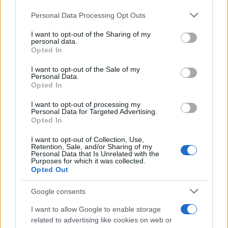
Please note that this website/app uses one or more Google
Personal Data Processing Opt Outs
services and may gather and store information including but
not limited to your visit or usage behaviour. You may click to
I want to opt-out of the Sharing of my
personal data.
grant or deny consent to Google and its third-party tags to
Opted In
use your data for below specified purposes in below Google
consent section.
I want to opt-out of the Sale of my
Personal Data.
Opted In
I want to opt-out of processing my
Personal Data for Targeted Advertising.
Opted In
Programación deportiva gratuita: lo que
no te puedes perder en agosto de 2026
I want to opt-out of Collection, Use,
Retention, Sale, and/or Sharing of my
Personal Data that Is Unrelated with the
El verano de 2026 está repleto de eventos…
Purposes for which it was collected.
Opted Out
DEPORTES
Google consents
I want to allow Google to enable storage
related to advertising like cookies on web or