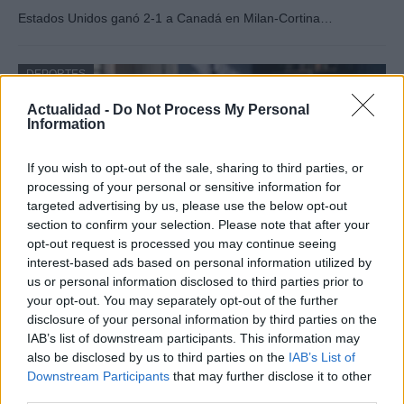
Estados Unidos ganó 2-1 a Canadá en Milan-Cortina…
DEPORTES
Actualidad -
Do Not Process My Personal
Information
If you wish to opt-out of the sale, sharing to third parties, or
processing of your personal or sensitive information for
targeted advertising by us, please use the below opt-out
section to confirm your selection. Please note that after your
opt-out request is processed you may continue seeing
interest-based ads based on personal information utilized by
us or personal information disclosed to third parties prior to
VAR en el fútbol: cuándo interviene, qué
your opt-out. You may separately opt-out of the further
revisa y qué no
disclosure of your personal information by third parties on the
IAB’s list of downstream participants. This information may
El VAR ha revolucionado el fútbol. Descubre cómo…
also be disclosed by us to third parties on the
IAB’s List of
Downstream Participants
that may further disclose it to other
third parties.
DEPORTES