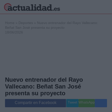
×
Home
»
Deportes
»
Nuevo entrenador del Rayo Vallecano:
Beñat San José presenta su proyecto
18/06/2026
Política
Ciencia y
Tecnología
Crónica
Deportes
Economía
Salud y Bienestar
Nuevo entrenador del Rayo
Internacional
Vallecano: Beñat San José
Gente
Viajes
presenta su proyecto
Musica
Tweet
WhatsApp
Compartir en Facebook