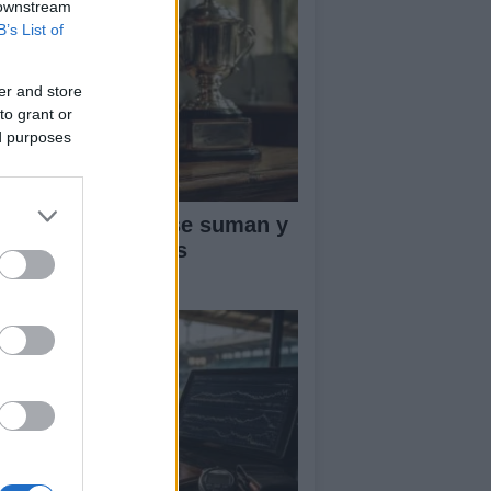
 downstream
B’s List of
er and store
to grant or
ed purposes
ntos ATP: cómo se suman y
fienden en el tenis
ofesional