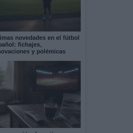
timas novedades en el fútbol
pañol: fichajes,
novaciones y polémicas