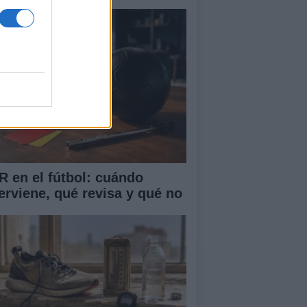
R en el fútbol: cuándo
terviene, qué revisa y qué no