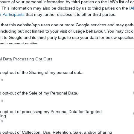
losure of your personal information by third parties on the IAB’s list of
. This information may also be disclosed by us to third parties on the
IA
Participants
that may further disclose it to other third parties.
 that this website/app uses one or more Google services and may gath
including but not limited to your visit or usage behaviour. You may click 
 to Google and its third-party tags to use your data for below specifi
ogle consent section.
l Data Processing Opt Outs
Pu
de
o opt-out of the Sharing of my personal data.
pr
In
lidades específicas
o opt-out of the Sale of my Personal Data.
In
abilidades específicas como el control del balón, el
 de regate. Herramientas como el
test de dribbling
o el
to opt-out of processing my Personal Data for Targeted
ing.
ser realizadas con balones inteligentes que registran
In
icas permiten una evaluación objetiva de las
dor, independientemente de su edad o nivel de
o opt-out of Collection, Use, Retention, Sale, and/or Sharing