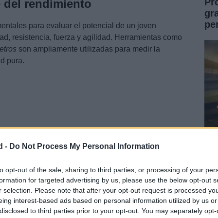
Pr
e del rendimiento
gr
pe
ntales para evaluar el potencial de un joven
dad, resistencia, fuerza y agilidad. Herramientas como
etros
son ampliamente utilizadas para medir la
d pura.
d -
Do Not Process My Personal Information
Gu
pa
to opt-out of the sale, sharing to third parties, or processing of your per
formation for targeted advertising by us, please use the below opt-out s
im
ral
y la madurez biológica son factores críticos que
r selection. Please note that after your opt-out request is processed y
eing interest-based ads based on personal information utilized by us or
disclosed to third parties prior to your opt-out. You may separately opt-