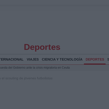
Deportes
TERNACIONAL
VIAJES
CIENCIA Y TECNOLOGÍA
DEPORTES
puesta del Gobierno ante la crisis migratoria en Ceuta
 Bogotá 2026: fecha, recorrido y actividades especiales
 el scouting de jóvenes futbolistas
a Juan Jesús Vivas en Palma para analizar la situación en Ceuta
Jesús Vivas se reúnen en Marivent para abordar la situación en Ceuta