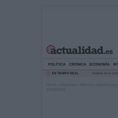
POLÍTICA
CRÓNICA
ECONOMÍA
IN
EN TIEMPO REAL
Análisis de la res
Ciclovía Nocturna
Home
»
Deportes
»
Métricas objetivas para
Felipe VI recibe 
23/06/2026
Felipe VI y Juan 