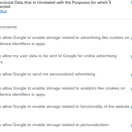
ersonal Data that Is Unrelated with the Purposes for which it
lected.
Out
inteligencia del juego
Mé
consents
am
actor clave en el rendimiento de un futbolista. Las
en
o allow Google to enable storage related to advertising like cookies on
apacidad de toma de decisiones, la visión de juego y
evice identifiers in apps.
omo el
test de reacción visual
o el
test de memoria de
a medir estas habilidades. Además, el análisis de
o allow my user data to be sent to Google for online advertising
cionar información valiosa sobre cómo un jugador
s.
es situaciones de juego.
to allow Google to send me personalized advertising.
nicas y herramientas
o allow Google to enable storage related to analytics like cookies on
pueden distorsionar la evaluación de jóvenes talentos.
evice identifiers in apps.
ndamental utilizar un enfoque longitudinal y
o allow Google to enable storage related to functionality of the website
uitas como
Excel
o
Google Sheets
pueden ser
zar datos a lo largo del tiempo. Además, la comparación
Gu
res puede proporcionar una perspectiva más objetiva.
o allow Google to enable storage related to personalization.
mo