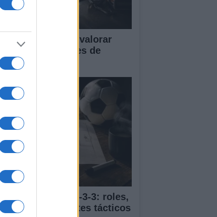
tricas clave para valorar
istosos y sesiones de
trenamiento
ía completa del 4-3-3: roles,
vimientos y ajustes tácticos