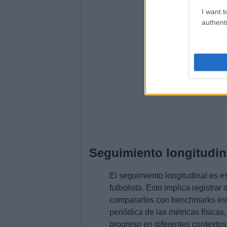
I want t
authenti
Seguimiento longitudina
El seguimiento longitudinal es e
futbolista. Esto implica registrar
compararlos con benchmarks esta
periódica de las métricas físicas
progreso en diferentes contexto