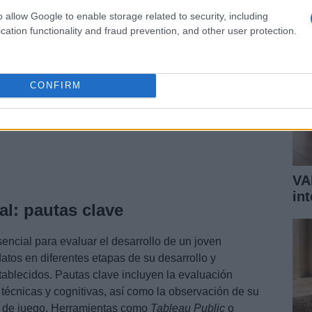
o allow Google to enable storage related to security, including
cation functionality and fraud prevention, and other user protection.
CONFIRM
VA
in
l: pautas clave
sencial para evaluar el desarrollo de un joven
 datos en diferentes etapas de su desarrollo y
blecidos. Pautas clave incluyen la evaluación
, técnicas y cognitivas, así como la observación de su
s de juego. Herramientas como
Tableau Public
o