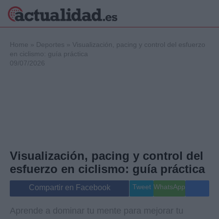
×
Home
»
Deportes
»
Visualización, pacing y control del esfuerzo
en ciclismo: guía práctica
09/07/2026
Política
Ciencia y
Tecnología
Crónica
Deportes
Economía
Salud y Bienestar
Visualización, pacing y control del
Internacional
esfuerzo en ciclismo: guía práctica
Gente
Viajes
Tweet
WhatsApp
Compartir en Facebook
Musica
Aprende a dominar tu mente para mejorar tu