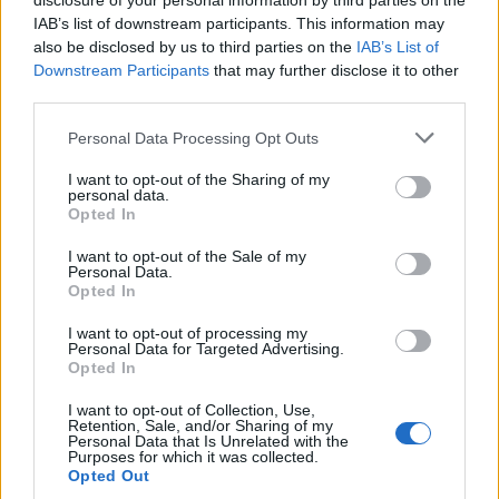
disclosure of your personal information by third parties on the
IAB’s list of downstream participants. This information may
also be disclosed by us to third parties on the
IAB’s List of
Downstream Participants
that may further disclose it to other
third parties.
Please note that this website/app uses one or more Google
Programación deportiva gratuita: lo que
Personal Data Processing Opt Outs
services and may gather and store information including but
no te puedes perder en agosto de 2026
not limited to your visit or usage behaviour. You may click to
I want to opt-out of the Sharing of my
personal data.
grant or deny consent to Google and its third-party tags to
El verano de 2026 está repleto de eventos…
Opted In
use your data for below specified purposes in below Google
consent section.
I want to opt-out of the Sale of my
Personal Data.
DEPORTES
Opted In
I want to opt-out of processing my
Personal Data for Targeted Advertising.
Opted In
I want to opt-out of Collection, Use,
Retention, Sale, and/or Sharing of my
Personal Data that Is Unrelated with the
Purposes for which it was collected.
Opted Out