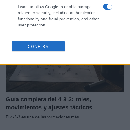
fútbol más importantes de la semana
I want to allow Google to enable storage
El fútbol está en pleno apogeo con partidos…
related to security, including authentication
functionality and fraud prevention, and other
user protection.
DEPORTES
CONFIRM
Guía completa del 4-3-3: roles,
movimientos y ajustes tácticos
El 4-3-3 es una de las formaciones más…