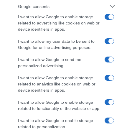
Google consents
Métricas clave para valorar amistosos y
I want to allow Google to enable storage
sesiones de entrenamiento
related to advertising like cookies on web or
device identifiers in apps.
Transforma los datos de pretemporada en estrategias
ganadoras…
I want to allow my user data to be sent to
Google for online advertising purposes.
DEPORTES
I want to allow Google to send me
personalized advertising.
I want to allow Google to enable storage
related to analytics like cookies on web or
device identifiers in apps.
I want to allow Google to enable storage
related to functionality of the website or app.
I want to allow Google to enable storage
Guía completa para ver los partidos de
related to personalization.