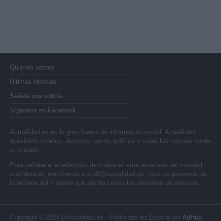
Quienes somos
Últimas Noticias
Señala una noticia
Síguenos en Facebook
Actualidad.es es la gran fuente de información social. Actualidad,
televisión, crónica, deportes, gente, política y todas las noticias sobre
su ciudad.
Para señalar a la redacción de cualquier error en el uso del material
confidencial, escríbanos a
staff@actualidad.es
: nos ocuparemos de
la retirada del material que atenta contra los derechos de terceros.
Copyright © 2024 | Actualidad.es - Publicado en España por
AdHub