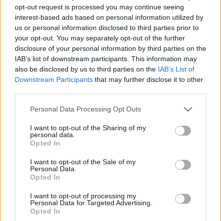
opt-out request is processed you may continue seeing
interest-based ads based on personal information utilized by
us or personal information disclosed to third parties prior to
your opt-out. You may separately opt-out of the further
El PIB de España crece un 0.7% en el
disclosure of your personal information by third parties on the
IAB’s list of downstream participants. This information may
segundo trimestre de 2026, por encima de
also be disclosed by us to third parties on the
IAB’s List of
la media de la UE
Downstream Participants
that may further disclose it to other
third parties.
El PIB de España registra un crecimiento del…
Please note that this website/app uses one or more Google
Personal Data Processing Opt Outs
services and may gather and store information including but
ECONOMÍA
not limited to your visit or usage behaviour. You may click to
I want to opt-out of the Sharing of my
personal data.
grant or deny consent to Google and its third-party tags to
Opted In
use your data for below specified purposes in below Google
consent section.
I want to opt-out of the Sale of my
Personal Data.
Opted In
I want to opt-out of processing my
Personal Data for Targeted Advertising.
Opted In