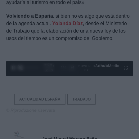
ayudaría al turismo en todo el país».
Volviendo a España,
si bien no es algo que está dentro
de la agenda actual.
Yolanda Díaz
,
desde el Ministerio
de Trabajo que la elaboración de una nueva ley de los
usos del tiempo es un compromiso del Gobierno.
0:29 /
Ad
hub
Media
POWERED
1
/
4
3:19
BY
ACTUALIDAD ESPAÑA
TRABAJO
© Riproduzione riservata
José Miguel Moreno Peña