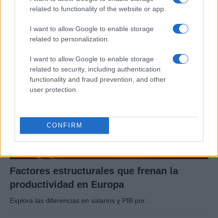
técnicas, subsidios y compras públicas
related to functionality of the website or app.
El proteccionismo no siempre se manifiesta a través…
I want to allow Google to enable storage
related to personalization.
ECONOMÍA
I want to allow Google to enable storage
related to security, including authentication
functionality and fraud prevention, and other
user protection.
CONFIRM
Factores estructurales que frenan la
productividad en Europa
Explora las diferencias en salarios y PIB por…