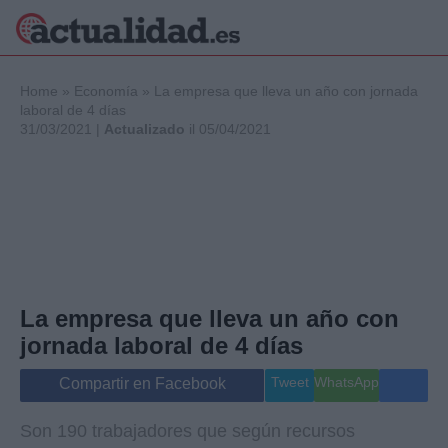
×
Home
»
Economía
»
La empresa que lleva un año con jornada
laboral de 4 días
31/03/2021 |
Actualizado
il 05/04/2021
Política
Ciencia y
Tecnología
Crónica
Deportes
Economía
Salud y Bienestar
La empresa que lleva un año con
Internacional
jornada laboral de 4 días
Gente
Viajes
Tweet
WhatsApp
Compartir en Facebook
Musica
Son 190 trabajadores que según recursos