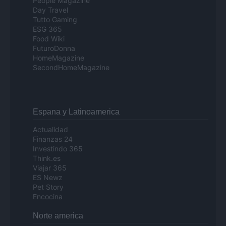
People Magazine
Day Travel
Tutto Gaming
ESG 365
Food Wiki
FuturoDonna
HomeMagazine
SecondHomeMagazine
Espana y Latinoamerica
Actualidad
Finanzas 24
Investindo 365
Think.es
Viajar 365
ES Newz
Pet Story
Encocina
Norte america