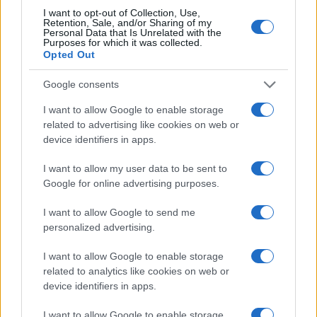
I want to opt-out of Collection, Use,
Retention, Sale, and/or Sharing of my
La tasa de desempleo en España baja al
Personal Data that Is Unrelated with the
Purposes for which it was collected.
10,1% en junio, por encima de la media de
Opted Out
la UE
Google consents
España registra una tasa de desempleo del 10,1%…
I want to allow Google to enable storage
related to advertising like cookies on web or
ECONOMÍA
device identifiers in apps.
I want to allow my user data to be sent to
Google for online advertising purposes.
I want to allow Google to send me
personalized advertising.
I want to allow Google to enable storage
related to analytics like cookies on web or
device identifiers in apps.
Barreras no arancelarias: normas
I want to allow Google to enable storage