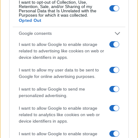
I want to opt-out of Collection, Use,
La tasa de desempleo en España baja al
Retention, Sale, and/or Sharing of my
Personal Data that Is Unrelated with the
10,1% en junio, por encima de la media de
Purposes for which it was collected.
Opted Out
la UE
España registra una tasa de desempleo del 10,1%…
Google consents
I want to allow Google to enable storage
related to advertising like cookies on web or
ECONOMÍA
device identifiers in apps.
I want to allow my user data to be sent to
Google for online advertising purposes.
I want to allow Google to send me
personalized advertising.
I want to allow Google to enable storage
related to analytics like cookies on web or
device identifiers in apps.
Barreras no arancelarias: normas
I want to allow Google to enable storage
técnicas, subsidios y compras públicas