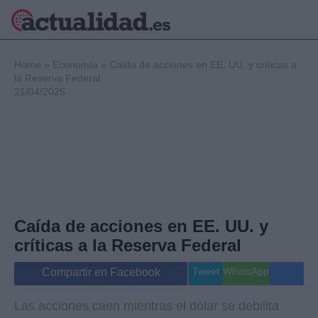
×
Home
»
Economía
»
Caída de acciones en EE. UU. y críticas a
la Reserva Federal
21/04/2025
Política
Ciencia y
Tecnología
Crónica
Deportes
Economía
Salud y Bienestar
Caída de acciones en EE. UU. y
Internacional
críticas a la Reserva Federal
Gente
Viajes
Tweet
WhatsApp
Compartir en Facebook
Musica
Las acciones caen mientras el dólar se debilita