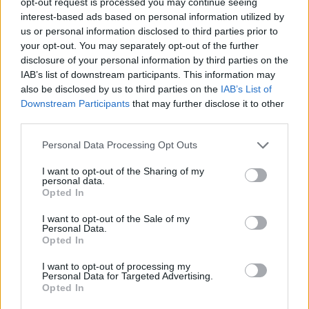
opt-out request is processed you may continue seeing
interest-based ads based on personal information utilized by
us or personal information disclosed to third parties prior to
your opt-out. You may separately opt-out of the further
El PIB de España crece un 0.7% en el
disclosure of your personal information by third parties on the
segundo trimestre de 2026, por encima de
IAB’s list of downstream participants. This information may
la media de la UE
also be disclosed by us to third parties on the
IAB’s List of
Downstream Participants
that may further disclose it to other
El PIB de España registra un crecimiento del…
third parties.
Please note that this website/app uses one or more Google
Personal Data Processing Opt Outs
ECONOMÍA
services and may gather and store information including but
not limited to your visit or usage behaviour. You may click to
I want to opt-out of the Sharing of my
personal data.
grant or deny consent to Google and its third-party tags to
Opted In
use your data for below specified purposes in below Google
consent section.
I want to opt-out of the Sale of my
Personal Data.
Opted In
I want to opt-out of processing my
Personal Data for Targeted Advertising.
Opted In