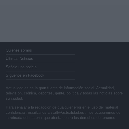
Quienes somos
Últimas Noticias
Señala una noticia
Síguenos en Facebook
Actualidad.es es la gran fuente de información social. Actualidad,
televisión, crónica, deportes, gente, política y todas las noticias sobre
su ciudad.
Para señalar a la redacción de cualquier error en el uso del material
confidencial, escríbanos a
staff@actualidad.es
: nos ocuparemos de
la retirada del material que atenta contra los derechos de terceros.