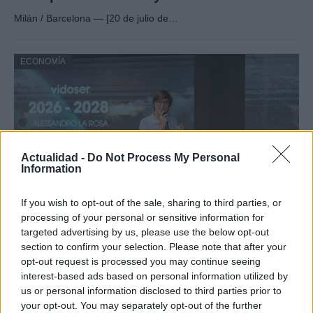
Milán / Barcelona — [20 de julio de…
ECONOMÍA
Actualidad -
Do Not Process My Personal
Information
If you wish to opt-out of the sale, sharing to third parties, or
processing of your personal or sensitive information for
Vidoser cierra una ronda puente de 1
targeted advertising by us, please use the below opt-out
section to confirm your selection. Please note that after your
millón de euros, supera los 5 millones de
opt-out request is processed you may continue seeing
euros de ARR en el primer semestre de
interest-based ads based on personal information utilized by
2026 y lanza su plataforma de Creator
us or personal information disclosed to third parties prior to
your opt-out. You may separately opt-out of the further
Marketing en España