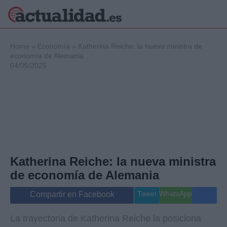
×
Home
»
Economía
»
Katherina Reiche: la nueva ministra de
economía de Alemania
04/05/2025
Política
Ciencia y
Tecnología
Crónica
Deportes
Economía
Salud y Bienestar
Katherina Reiche: la nueva ministra
Internacional
de economía de Alemania
Gente
Viajes
Tweet
WhatsApp
Compartir en Facebook
Musica
La trayectoria de Katherina Reiche la posiciona