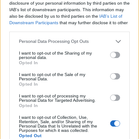
disclosure of your personal information by third parties on the
Vidoser, la marca internacional de go-to-market de
IAB’s list of downstream participants. This information may
CreationDose,…
also be disclosed by us to third parties on the
IAB’s List of
Downstream Participants
that may further disclose it to other
third parties.
ECONOMÍA
Please note that this website/app uses one or more Google
Personal Data Processing Opt Outs
services and may gather and store information including but
not limited to your visit or usage behaviour. You may click to
I want to opt-out of the Sharing of my
personal data.
grant or deny consent to Google and its third-party tags to
Opted In
use your data for below specified purposes in below Google
consent section.
I want to opt-out of the Sale of my
Personal Data.
Opted In
I want to opt-out of processing my
Personal Data for Targeted Advertising.
Opted In
Cómo medir la productividad por hora
trabajada y por trabajador
I want to opt-out of Collection, Use,
Retention, Sale, and/or Sharing of my
Personal Data that Is Unrelated with the
Explora la productividad desde diferentes ángulos y su…
Purposes for which it was collected.
Opted Out