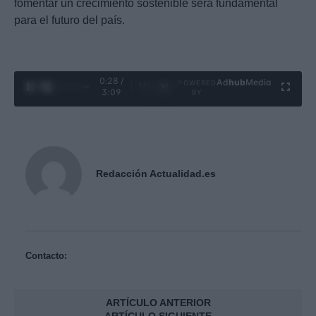
fomentar un crecimiento sostenible será fundamental
para el futuro del país.
0:29 /
Ad
hub
Media
POWERED
1
/
4
3:09
BY
Redacción Actualidad.es
Contacto:
ARTÍCULO ANTERIOR
ARTÍCULO SIGUIENTE