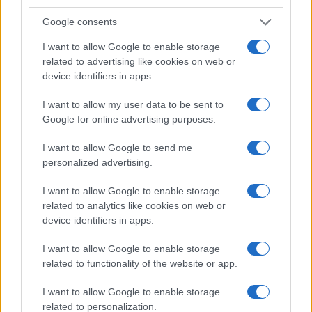
ECONOMÍA
Google consents
I want to allow Google to enable storage
related to advertising like cookies on web or
device identifiers in apps.
I want to allow my user data to be sent to
Google for online advertising purposes.
I want to allow Google to send me
personalized advertising.
La tasa de desempleo en España baja al
I want to allow Google to enable storage
10.1% en junio 2026, 4.1 puntos por
related to analytics like cookies on web or
device identifiers in apps.
encima de la media UE
I want to allow Google to enable storage
La tasa de desempleo en España se sitúa…
related to functionality of the website or app.
I want to allow Google to enable storage
ECONOMÍA
related to personalization.