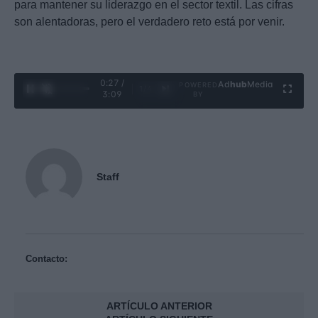
para mantener su liderazgo en el sector textil. Las cifras
son alentadoras, pero el verdadero reto está por venir.
0:29 /
Ad
hub
Media
POWERED
1
/
4
3:09
BY
Staff
Contacto:
ARTÍCULO ANTERIOR