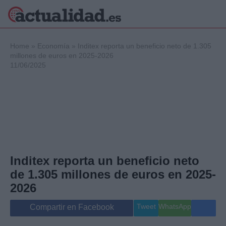
×
Home
»
Economía
»
Inditex reporta un beneficio neto de 1.305
millones de euros en 2025-2026
11/06/2025
Política
Ciencia y
Tecnología
Crónica
Deportes
Economía
Salud y Bienestar
Inditex reporta un beneficio neto
Internacional
de 1.305 millones de euros en 2025-
Gente
Viajes
2026
Musica
Tweet
WhatsApp
Compartir en Facebook