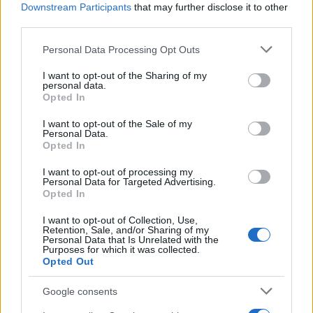
Downstream Participants
that may further disclose it to other
third parties.
ECONOMÍA
Please note that this website/app uses one or more Google
Personal Data Processing Opt Outs
services and may gather and store information including but
not limited to your visit or usage behaviour. You may click to
I want to opt-out of the Sharing of my
personal data.
grant or deny consent to Google and its third-party tags to
Opted In
use your data for below specified purposes in below Google
consent section.
I want to opt-out of the Sale of my
Personal Data.
Opted In
I want to opt-out of processing my
Personal Data for Targeted Advertising.
Opted In
Barreras no arancelarias: normas
técnicas, subsidios y compras públicas
I want to opt-out of Collection, Use,
Retention, Sale, and/or Sharing of my
Personal Data that Is Unrelated with the
El proteccionismo no siempre se manifiesta a través…
Purposes for which it was collected.
Opted Out
ECONOMÍA
Google consents