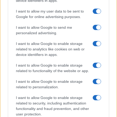
device identifiers in apps.
I want to allow my user data to be sent to
Google for online advertising purposes.
I want to allow Google to send me
La tasa de desempleo en España baja al
personalized advertising.
10,1% en junio, por encima de la media de
I want to allow Google to enable storage
la UE
related to analytics like cookies on web or
España registra una tasa de desempleo del 10,1%…
device identifiers in apps.
I want to allow Google to enable storage
ECONOMÍA
related to functionality of the website or app.
I want to allow Google to enable storage
related to personalization.
I want to allow Google to enable storage
related to security, including authentication
functionality and fraud prevention, and other
user protection.