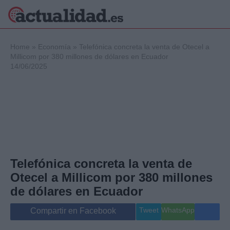
×
Home
»
Economía
»
Telefónica concreta la venta de Otecel a
Millicom por 380 millones de dólares en Ecuador
14/06/2025
Política
Ciencia y
Tecnología
Crónica
Deportes
Economía
Salud y Bienestar
Telefónica concreta la venta de
Internacional
Otecel a Millicom por 380 millones
Gente
Viajes
de dólares en Ecuador
Musica
Tweet
WhatsApp
Compartir en Facebook