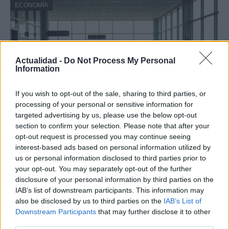
ECONOMÍA
Actualidad -
Do Not Process My Personal
Information
If you wish to opt-out of the sale, sharing to third parties, or
processing of your personal or sensitive information for
targeted advertising by us, please use the below opt-out
section to confirm your selection. Please note that after your
Paros de Groundforce afectan vuelos y
opt-out request is processed you may continue seeing
equipajes en Madrid, Barcelona y otros
interest-based ads based on personal information utilized by
aeropuertos
us or personal information disclosed to third parties prior to
your opt-out. You may separately opt-out of the further
Huelga de Groundforce en 12 aeropuertos; conoce quiénes…
disclosure of your personal information by third parties on the
IAB’s list of downstream participants. This information may
also be disclosed by us to third parties on the
IAB’s List of
ECONOMÍA
Downstream Participants
that may further disclose it to other
third parties.