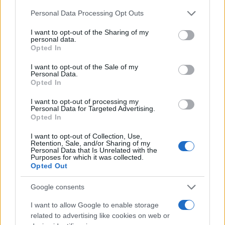
Please note that this website/app uses one or more Google
Personal Data Processing Opt Outs
services and may gather and store information including but
not limited to your visit or usage behaviour. You may click to
I want to opt-out of the Sharing of my
personal data.
grant or deny consent to Google and its third-party tags to
Opted In
use your data for below specified purposes in below Google
consent section.
I want to opt-out of the Sale of my
Personal Data.
Opted In
Cómo medir la productividad por hora
I want to opt-out of processing my
Personal Data for Targeted Advertising.
trabajada y por trabajador
Opted In
Explora la productividad desde diferentes ángulos y su…
I want to opt-out of Collection, Use,
Retention, Sale, and/or Sharing of my
Personal Data that Is Unrelated with the
Purposes for which it was collected.
ECONOMÍA
Opted Out
Google consents
I want to allow Google to enable storage
related to advertising like cookies on web or