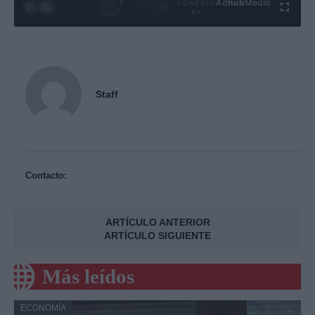
0:29 /
Ad
hub
Media
POWERED
1
/
4
4:27
BY
Staff
Contacto:
ARTÍCULO ANTERIOR
ARTÍCULO SIGUIENTE
Más leídos
ECONOMÍA