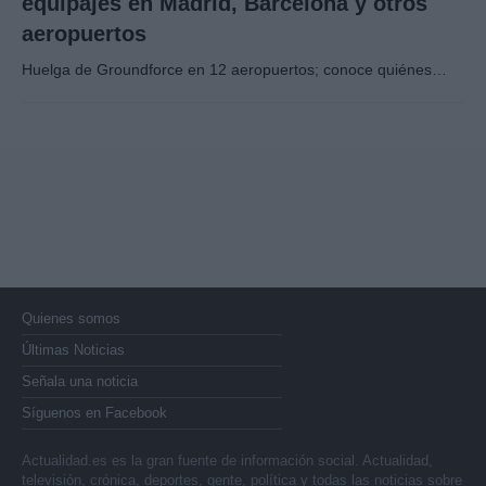
equipajes en Madrid, Barcelona y otros
aeropuertos
Huelga de Groundforce en 12 aeropuertos; conoce quiénes…
Quienes somos
Últimas Noticias
Señala una noticia
Síguenos en Facebook
Actualidad.es es la gran fuente de información social. Actualidad,
televisión, crónica, deportes, gente, política y todas las noticias sobre