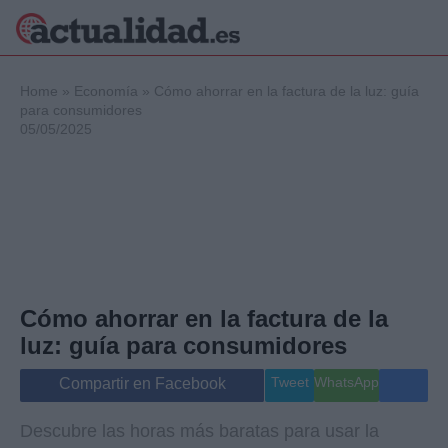
×
Home
»
Economía
»
Cómo ahorrar en la factura de la luz: guía
para consumidores
05/05/2025
Política
Ciencia y
Tecnología
Crónica
Deportes
Economía
Salud y Bienestar
Cómo ahorrar en la factura de la
Internacional
luz: guía para consumidores
Gente
Viajes
Tweet
WhatsApp
Compartir en Facebook
Musica
Descubre las horas más baratas para usar la