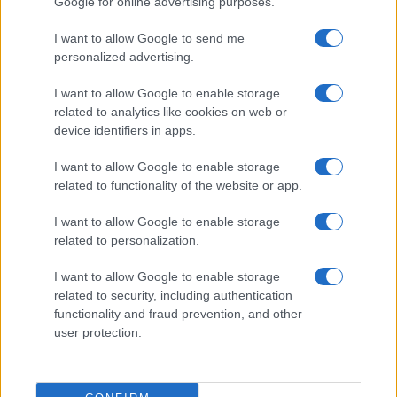
Google for online advertising purposes.
La tasa de desempleo en España se sitúa…
I want to allow Google to send me
personalized advertising.
ECONOMÍA
I want to allow Google to enable storage
related to analytics like cookies on web or
device identifiers in apps.
I want to allow Google to enable storage
related to functionality of the website or app.
I want to allow Google to enable storage
related to personalization.
I want to allow Google to enable storage
El PIB de España crece un 0.7% en el
related to security, including authentication
functionality and fraud prevention, and other
segundo trimestre de 2026, por encima de
user protection.
la media de la UE
El PIB de España registra un crecimiento del…