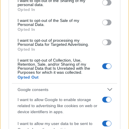
not limited to your visit or usage behaviour. You may click to
I want to opt-out of the Sharing of my
personal data.
Cómo medir la productividad por hora
grant or deny consent to Google and its third-party tags to
Opted In
use your data for below specified purposes in below Google
trabajada y por trabajador
consent section.
I want to opt-out of the Sale of my
Explora la productividad desde diferentes ángulos y su…
Personal Data.
Opted In
I want to opt-out of processing my
ECONOMÍA
Personal Data for Targeted Advertising.
Opted In
I want to opt-out of Collection, Use,
Retention, Sale, and/or Sharing of my
Personal Data that Is Unrelated with the
Purposes for which it was collected.
Opted Out
Google consents
I want to allow Google to enable storage
related to advertising like cookies on web or
La tasa de desempleo en España baja al
device identifiers in apps.
10.1% en junio 2026, 4.1 puntos por
I want to allow my user data to be sent to
encima de la media UE