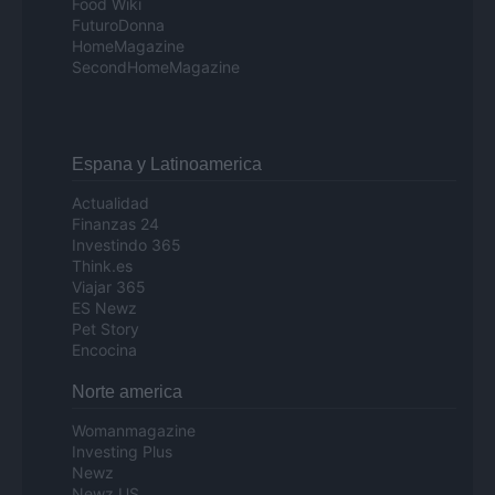
Food Wiki
FuturoDonna
HomeMagazine
SecondHomeMagazine
Espana y Latinoamerica
Actualidad
Finanzas 24
Investindo 365
Think.es
Viajar 365
ES Newz
Pet Story
Encocina
Norte america
Womanmagazine
Investing Plus
Newz
Newz US