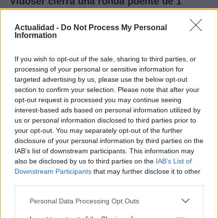
Vidoser cierra una ronda puente de 1
millón de euros, supera los 5 millones de
euros de ARR en el primer semestre de
Actualidad -
Do Not Process My Personal
Information
2026 y lanza su plataforma de Creator
Marketing en España
If you wish to opt-out of the sale, sharing to third parties, or
processing of your personal or sensitive information for
Vidoser, la marca internacional de go-to-market de
targeted advertising by us, please use the below opt-out
CreationDose,…
section to confirm your selection. Please note that after your
opt-out request is processed you may continue seeing
interest-based ads based on personal information utilized by
ECONOMÍA
us or personal information disclosed to third parties prior to
your opt-out. You may separately opt-out of the further
disclosure of your personal information by third parties on the
IAB’s list of downstream participants. This information may
also be disclosed by us to third parties on the
IAB’s List of
Downstream Participants
that may further disclose it to other
third parties.
Please note that this website/app uses one or more Google
Personal Data Processing Opt Outs
services and may gather and store information including but