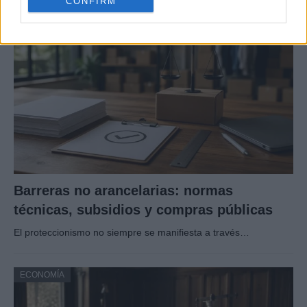
CONFIRM
ECONOMÍA
Barreras no arancelarias: normas
técnicas, subsidios y compras públicas
El proteccionismo no siempre se manifiesta a través…
ECONOMÍA