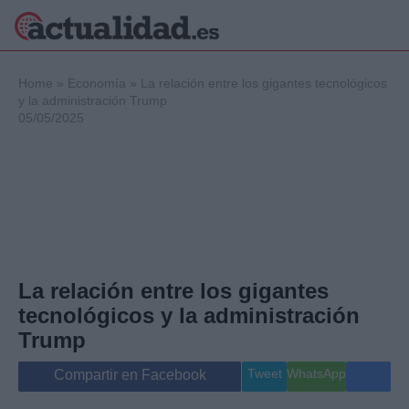
×
Home
»
Economía
»
La relación entre los gigantes tecnológicos
y la administración Trump
05/05/2025
Política
Ciencia y
Tecnología
Crónica
Deportes
Economía
Salud y Bienestar
La relación entre los gigantes
Internacional
tecnológicos y la administración
Gente
Viajes
Trump
Musica
Tweet
WhatsApp
Compartir en Facebook