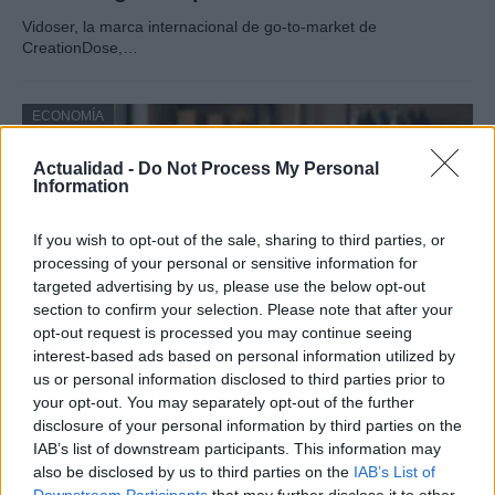
Vidoser, la marca internacional de go-to-market de
CreationDose,…
ECONOMÍA
Actualidad -
Do Not Process My Personal
Information
If you wish to opt-out of the sale, sharing to third parties, or
processing of your personal or sensitive information for
targeted advertising by us, please use the below opt-out
section to confirm your selection. Please note that after your
opt-out request is processed you may continue seeing
interest-based ads based on personal information utilized by
us or personal information disclosed to third parties prior to
Barreras no arancelarias: normas
your opt-out. You may separately opt-out of the further
técnicas, subsidios y compras públicas
disclosure of your personal information by third parties on the
IAB’s list of downstream participants. This information may
El proteccionismo no siempre se manifiesta a través…
also be disclosed by us to third parties on the
IAB’s List of
Downstream Participants
that may further disclose it to other