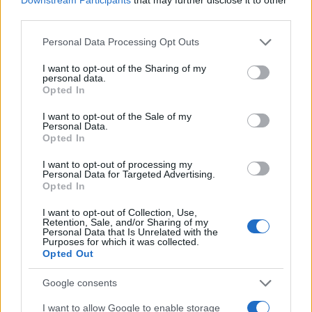
third parties.
ECONOMÍA
Please note that this website/app uses one or more Google
Personal Data Processing Opt Outs
services and may gather and store information including but
not limited to your visit or usage behaviour. You may click to
I want to opt-out of the Sharing of my
personal data.
grant or deny consent to Google and its third-party tags to
Opted In
use your data for below specified purposes in below Google
consent section.
I want to opt-out of the Sale of my
Personal Data.
Opted In
I want to opt-out of processing my
Personal Data for Targeted Advertising.
Cómo medir la productividad por hora
Opted In
trabajada y por trabajador
I want to opt-out of Collection, Use,
Retention, Sale, and/or Sharing of my
Explora la productividad desde diferentes ángulos y su…
Personal Data that Is Unrelated with the
Purposes for which it was collected.
Opted Out
ECONOMÍA
Google consents
I want to allow Google to enable storage