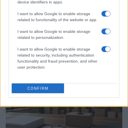
device identifiers in apps.
I want to allow Google to enable storage
related to functionality of the website or app.
I want to allow Google to enable storage
related to personalization.
La tasa de desempleo en España baja al
I want to allow Google to enable storage
10,1% en junio, por encima de la media de
related to security, including authentication
la UE
functionality and fraud prevention, and other
user protection.
España registra una tasa de desempleo del 10,1%…
ECONOMÍA
CONFIRM