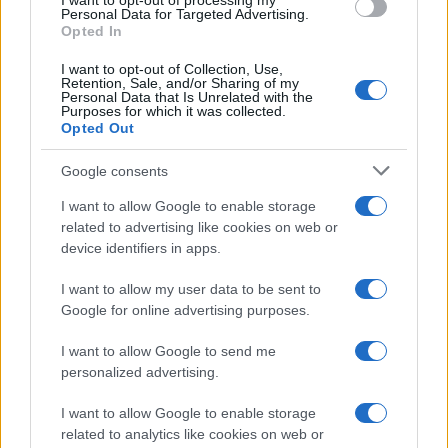
I want to opt-out of processing my
Personal Data for Targeted Advertising.
Opted In
I want to opt-out of Collection, Use,
Retention, Sale, and/or Sharing of my
Personal Data that Is Unrelated with the
Purposes for which it was collected.
Opted Out
Google consents
I want to allow Google to enable storage
related to advertising like cookies on web or
Cómo medir la productividad por hora
device identifiers in apps.
trabajada y por trabajador
I want to allow my user data to be sent to
Explora la productividad desde diferentes ángulos y su…
Google for online advertising purposes.
I want to allow Google to send me
ECONOMÍA
personalized advertising.
I want to allow Google to enable storage
related to analytics like cookies on web or