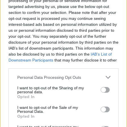
processing of your personal or sensitive information for
targeted advertising by us, please use the below opt-out
section to confirm your selection. Please note that after your
ECONOMÍA
opt-out request is processed you may continue seeing
interest-based ads based on personal information utilized by
us or personal information disclosed to third parties prior to
your opt-out. You may separately opt-out of the further
disclosure of your personal information by third parties on the
IAB’s list of downstream participants. This information may
also be disclosed by us to third parties on the
IAB’s List of
Downstream Participants
that may further disclose it to other
third parties.
Please note that this website/app uses one or more Google
Personal Data Processing Opt Outs
Paros de Groundforce afectan vuelos y
services and may gather and store information including but
not limited to your visit or usage behaviour. You may click to
I want to opt-out of the Sharing of my
equipajes en Madrid, Barcelona y otros
personal data.
grant or deny consent to Google and its third-party tags to
aeropuertos
Opted In
use your data for below specified purposes in below Google
consent section.
Huelga de Groundforce en 12 aeropuertos; conoce quiénes…
I want to opt-out of the Sale of my
Personal Data.
Opted In
ECONOMÍA