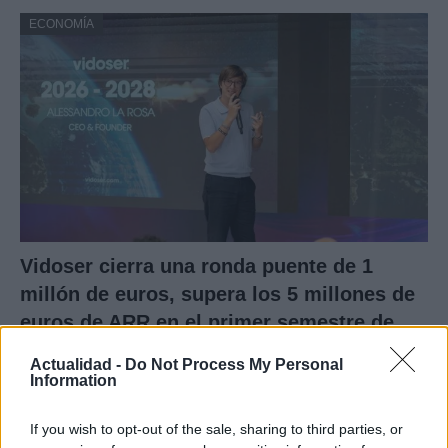
ECONOMÍA
Vidoser cierra una ronda puente de 1
millón de euros, supera los 5 millones de
euros de ARR en el primer semestre de
2026 y lanza su plataforma de Creator
Actualidad -
Do Not Process My Personal
Marketing en España
Information
Vidoser, la marca internacional de go-to-market de
If you wish to opt-out of the sale, sharing to third parties, or
CreationDose,…