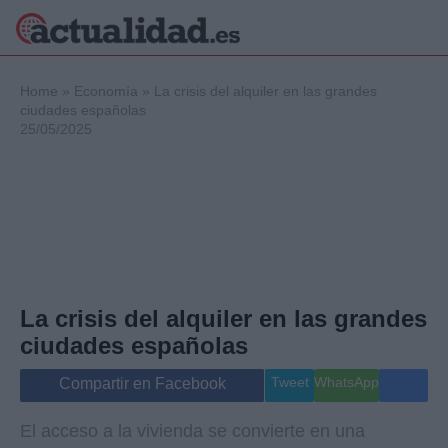
×
Home
»
Economía
»
La crisis del alquiler en las grandes
ciudades españolas
25/05/2025
Política
Ciencia y
Tecnología
Crónica
Deportes
Economía
Salud y Bienestar
La crisis del alquiler en las grandes
Internacional
ciudades españolas
Gente
Viajes
Tweet
WhatsApp
Compartir en Facebook
Musica
El acceso a la vivienda se convierte en una