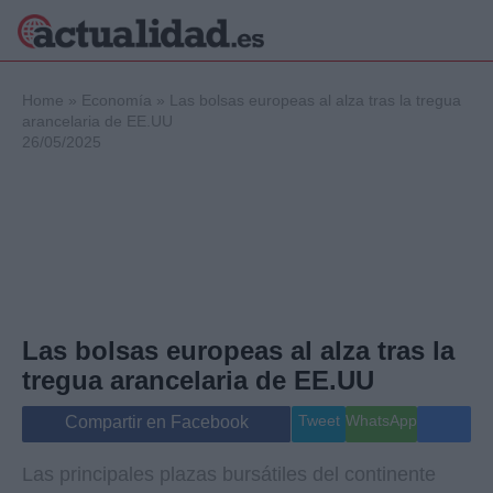
×
Home
»
Economía
»
Las bolsas europeas al alza tras la tregua
arancelaria de EE.UU
26/05/2025
Política
Ciencia y
Tecnología
Crónica
Deportes
Economía
Salud y Bienestar
Las bolsas europeas al alza tras la
Internacional
tregua arancelaria de EE.UU
Gente
Viajes
Tweet
WhatsApp
Compartir en Facebook
Musica
Las principales plazas bursátiles del continente