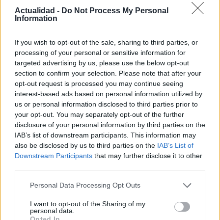
Actualidad -
Do Not Process My Personal
Information
If you wish to opt-out of the sale, sharing to third parties, or
Cómo medir la productividad por hora
processing of your personal or sensitive information for
trabajada y por trabajador
targeted advertising by us, please use the below opt-out
section to confirm your selection. Please note that after your
Explora la productividad desde diferentes ángulos y su…
opt-out request is processed you may continue seeing
interest-based ads based on personal information utilized by
us or personal information disclosed to third parties prior to
ECONOMÍA
your opt-out. You may separately opt-out of the further
disclosure of your personal information by third parties on the
IAB’s list of downstream participants. This information may
also be disclosed by us to third parties on the
IAB’s List of
Downstream Participants
that may further disclose it to other
third parties.
Please note that this website/app uses one or more Google
Personal Data Processing Opt Outs
services and may gather and store information including but
not limited to your visit or usage behaviour. You may click to
I want to opt-out of the Sharing of my
personal data.
grant or deny consent to Google and its third-party tags to
Opted In