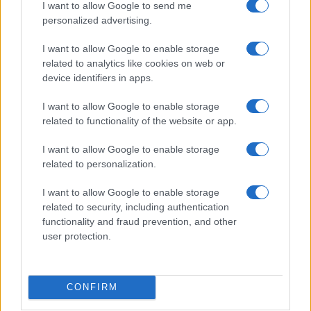
I want to allow Google to send me
Huelga de Groundforce en 12 aeropuertos; conoce quiénes…
personalized advertising.
I want to allow Google to enable storage
ECONOMÍA
related to analytics like cookies on web or
device identifiers in apps.
I want to allow Google to enable storage
related to functionality of the website or app.
I want to allow Google to enable storage
related to personalization.
I want to allow Google to enable storage
related to security, including authentication
Electrificación, normativa y competencia
functionality and fraud prevention, and other
user protection.
en la industria automotriz europea
Descubre cómo la industria del automóvil europea enfrenta…
CONFIRM
ECONOMÍA