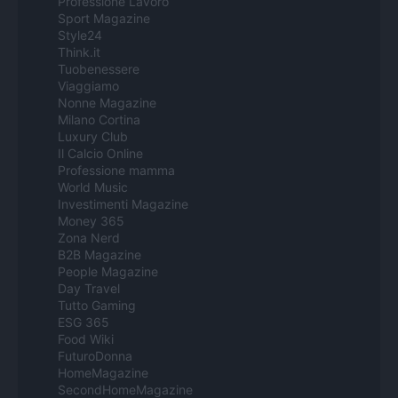
Professione Lavoro
Sport Magazine
Style24
Think.it
Tuobenessere
Viaggiamo
Nonne Magazine
Milano Cortina
Luxury Club
Il Calcio Online
Professione mamma
World Music
Investimenti Magazine
Money 365
Zona Nerd
B2B Magazine
People Magazine
Day Travel
Tutto Gaming
ESG 365
Food Wiki
FuturoDonna
HomeMagazine
SecondHomeMagazine