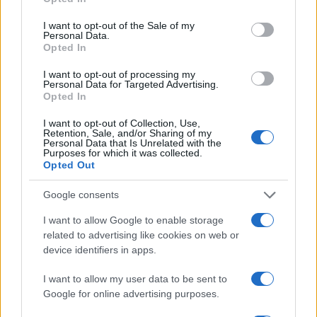
Barreras no arancelarias: normas
use your data for below specified purposes in below Google
consent section.
técnicas, subsidios y compras públicas
I want to opt-out of the Sale of my
Personal Data.
Opted In
El proteccionismo no siempre se manifiesta a través…
I want to opt-out of processing my
Personal Data for Targeted Advertising.
ECONOMÍA
Opted In
I want to opt-out of Collection, Use,
Retention, Sale, and/or Sharing of my
Personal Data that Is Unrelated with the
Purposes for which it was collected.
Opted Out
Google consents
I want to allow Google to enable storage
related to advertising like cookies on web or
device identifiers in apps.
Paros de Groundforce afectan vuelos y
I want to allow my user data to be sent to
equipajes en Madrid, Barcelona y otros
Google for online advertising purposes.
aeropuertos