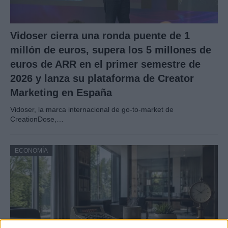
Vidoser cierra una ronda puente de 1
millón de euros, supera los 5 millones de
euros de ARR en el primer semestre de
2026 y lanza su plataforma de Creator
Marketing en España
Vidoser, la marca internacional de go-to-market de
CreationDose,…
ECONOMÍA