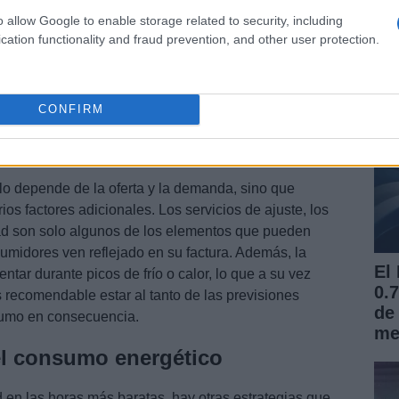
po
o allow Google to enable storage related to security, including
UE
cation functionality and fraud prevention, and other user protection.
hora más cara se registrará entre las y las ,
 euros por kWh. En contraste, la hora más barata será
e solo 0,06458 euros por kWh. Estos datos son
o de electrodomésticos como la lavadora o el horno.
CONFIRM
 el precio de la electricidad
solo depende de la oferta y la demanda, sino que
ios factores adicionales. Los servicios de ajuste, los
ad son solo algunos de los elementos que pueden
nsumidores ven reflejado en su factura. Además, la
El
ar durante picos de frío o calor, lo que a su vez
0.
es recomendable estar al tanto de las previsiones
de
sumo en consecuencia.
me
el consumo energético
d en las horas más baratas, hay otras estrategias que