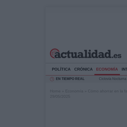
POLÍTICA
CRÓNICA
ECONOMÍA
IN
EN TIEMPO REAL
Ciclovía Nocturna
Felipe VI recibe 
Home
»
Economía
»
Cómo ahorrar en la fa
Rehabilitación de 
29/05/2025
Análisis de la res