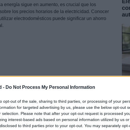
El
a energía sigue en aumento, es crucial que los
co
bre los precios horarios de la electricidad. Conocer
au
ilizar electrodomésticos puede significar un ahorro
l.
d -
Do Not Process My Personal Information
Ba
no
to opt-out of the sale, sharing to third parties, or processing of your per
formation for targeted advertising by us, please use the below opt-out s
co
r selection. Please note that after your opt-out request is processed y
eing interest-based ads based on personal information utilized by us or
dor OMIE, el precio medio del megavatio hora (MWh)
disclosed to third parties prior to your opt-out. You may separately opt-
e valor varía considerablemente a lo largo del día.