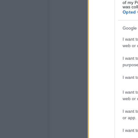
of my P
was col
Opted 
Google 
I want t
web or d
I want t
purpose
I want 
I want t
web or d
I want t
or app.
I want t