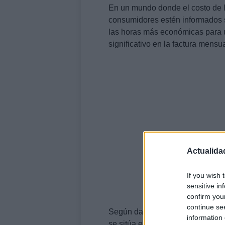
En un mundo donde el costo de l
consumidores estén informados so
las horas más económicas para ut
significativo en la factura mensua
Actualida
If you wish 
sensitive in
confirm you
continue se
Según datos recientes del opera
information 
se sitúa en 43,96 euros, pero est