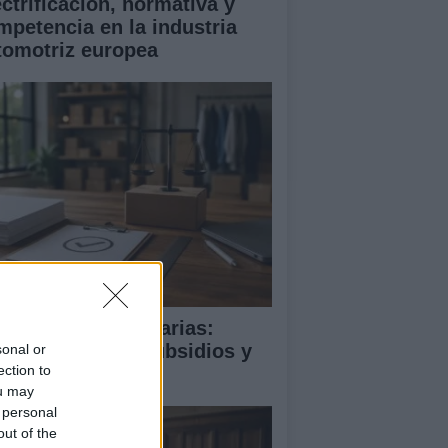
ectrificación, normativa y
mpetencia en la industria
tomotriz europea
rreras no arancelarias:
rmas técnicas, subsidios y
sonal or
ection to
mpras públicas
ou may
 personal
out of the