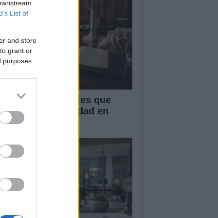
 downstream
B’s List of
er and store
to grant or
ed purposes
ctores estructurales que
enan la productividad en
ropa