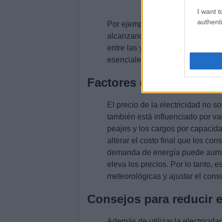
I want t
authenti
Por ejemplo, en el día de hoy, la 
alcanzando un precio de 0,21293
entre las y las , con un costo d
esenciales para planificar el us
Factores que influyen en
El precio de la electricidad no 
también está influenciado por var
peajes y los cargos por capacid
alterar el costo final que los co
demanda de energía puede aument
eleva los precios. Por lo tanto, 
meteorológicas y ajustar el con
Consejos para reducir 
Además de utilizar la electricida