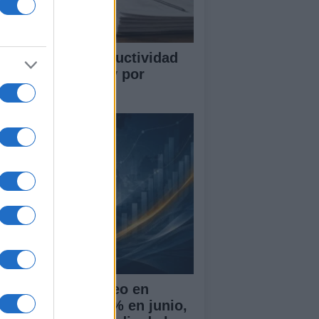
mo medir la productividad
r hora trabajada y por
abajador
 tasa de desempleo en
paña baja al 10,1% en junio,