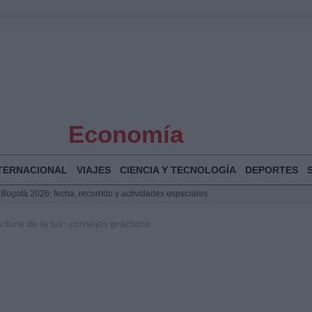
Economía
TERNACIONAL
VIAJES
CIENCIA Y TECNOLOGÍA
DEPORTES
 Bogotá 2026: fecha, recorrido y actividades especiales
a Juan Jesús Vivas en Palma para analizar la situación en Ceuta
ctura de la luz: consejos prácticos
la Illa Plana: Menorca apuesta por el deporte náutico sostenible
puesta del Gobierno ante la crisis migratoria en Ceuta