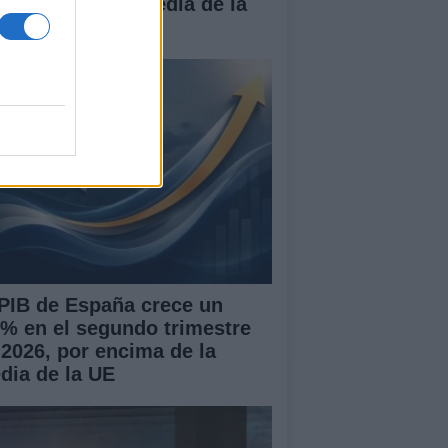
r encima de la media de la
 PIB de España crece un
7% en el segundo trimestre
 2026, por encima de la
dia de la UE