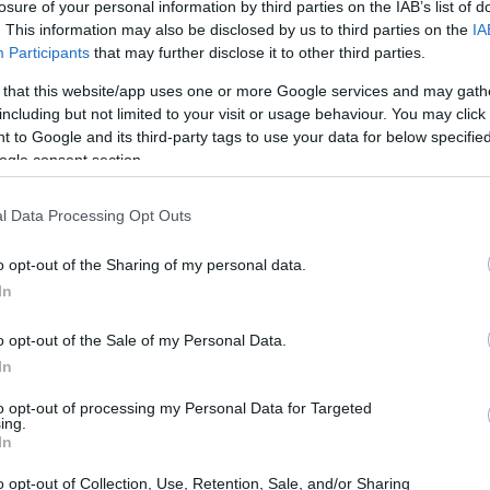
losure of your personal information by third parties on the IAB’s list of
. This information may also be disclosed by us to third parties on the
IA
Participants
that may further disclose it to other third parties.
 that this website/app uses one or more Google services and may gath
including but not limited to your visit or usage behaviour. You may click 
 to Google and its third-party tags to use your data for below specifi
ogle consent section.
l Data Processing Opt Outs
Fa
fr
o opt-out of the Sharing of my personal data.
Eu
nor costo
In
amental identificar las horas en las que el costo del
o opt-out of the Sale of my Personal Data.
.
In
to opt-out of processing my Personal Data for Targeted
ing.
In
o opt-out of Collection, Use, Retention, Sale, and/or Sharing