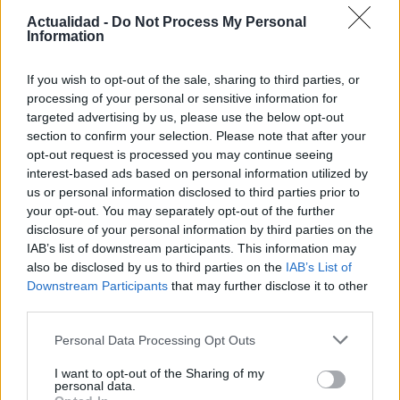
Actualidad -
Do Not Process My Personal
Cómo medir la productividad por hora
Information
trabajada y por trabajador
If you wish to opt-out of the sale, sharing to third parties, or
Explora la productividad desde diferentes ángulos y su…
processing of your personal or sensitive information for
targeted advertising by us, please use the below opt-out
section to confirm your selection. Please note that after your
ECONOMÍA
opt-out request is processed you may continue seeing
interest-based ads based on personal information utilized by
us or personal information disclosed to third parties prior to
your opt-out. You may separately opt-out of the further
disclosure of your personal information by third parties on the
IAB’s list of downstream participants. This information may
also be disclosed by us to third parties on the
IAB’s List of
Downstream Participants
that may further disclose it to other
third parties.
Please note that this website/app uses one or more Google
Personal Data Processing Opt Outs
services and may gather and store information including but
La tasa de desempleo en España baja al
not limited to your visit or usage behaviour. You may click to
I want to opt-out of the Sharing of my
10,1% en junio, por encima de la media de
personal data.
grant or deny consent to Google and its third-party tags to