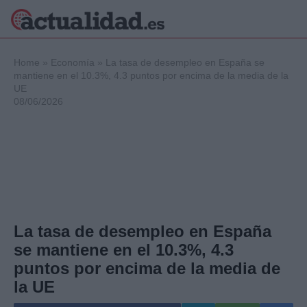
×
Home
»
Economía
»
La tasa de desempleo en España se
mantiene en el 10.3%, 4.3 puntos por encima de la media de la
UE
08/06/2026
Política
Ciencia y
Tecnología
Crónica
Deportes
Economía
Salud y Bienestar
Internacional
La tasa de desempleo en España
Gente
se mantiene en el 10.3%, 4.3
Viajes
puntos por encima de la media de
Musica
la UE