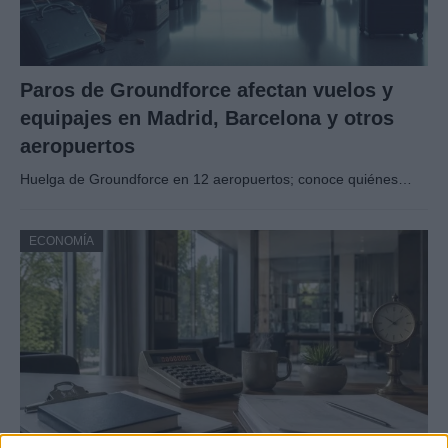
Paros de Groundforce afectan vuelos y
equipajes en Madrid, Barcelona y otros
aeropuertos
Huelga de Groundforce en 12 aeropuertos; conoce quiénes…
ECONOMÍA