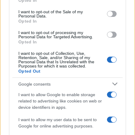
Opted In
la UE
use your data for below specified purposes in below Google
consent section.
I want to opt-out of the Sale of my
España registra una tasa de desempleo del 10,1%…
Personal Data.
Opted In
ECONOMÍA
I want to opt-out of processing my
Personal Data for Targeted Advertising.
Opted In
I want to opt-out of Collection, Use,
Retention, Sale, and/or Sharing of my
Personal Data that Is Unrelated with the
Purposes for which it was collected.
Opted Out
Google consents
I want to allow Google to enable storage
related to advertising like cookies on web or
Barreras no arancelarias: normas
device identifiers in apps.
técnicas, subsidios y compras públicas
I want to allow my user data to be sent to
El proteccionismo no siempre se manifiesta a través…
Google for online advertising purposes.