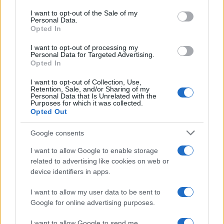
España registra una tasa de desempleo del 10,1%…
consent section.
I want to opt-out of the Sale of my
Personal Data.
Opted In
ECONOMÍA
I want to opt-out of processing my
Personal Data for Targeted Advertising.
Opted In
I want to opt-out of Collection, Use,
Retention, Sale, and/or Sharing of my
Personal Data that Is Unrelated with the
Purposes for which it was collected.
Opted Out
Google consents
I want to allow Google to enable storage
Barreras no arancelarias: normas
related to advertising like cookies on web or
device identifiers in apps.
técnicas, subsidios y compras públicas
El proteccionismo no siempre se manifiesta a través…
I want to allow my user data to be sent to
Google for online advertising purposes.
ECONOMÍA
I want to allow Google to send me