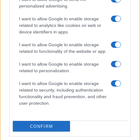
personalized advertising.
I want to allow Google to enable storage
related to analytics like cookies on web or
device identifiers in apps.
I want to allow Google to enable storage
related to functionality of the website or app.
I want to allow Google to enable storage
related to personalization.
Factores estructurales que frenan la
productividad en Europa
I want to allow Google to enable storage
related to security, including authentication
Explora las diferencias en salarios y PIB por…
functionality and fraud prevention, and other
user protection.
ECONOMÍA
CONFIRM