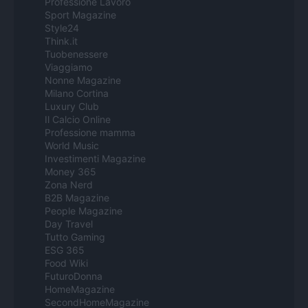
Professione Lavoro
Sport Magazine
Style24
Think.it
Tuobenessere
Viaggiamo
Nonne Magazine
Milano Cortina
Luxury Club
Il Calcio Online
Professione mamma
World Music
Investimenti Magazine
Money 365
Zona Nerd
B2B Magazine
People Magazine
Day Travel
Tutto Gaming
ESG 365
Food Wiki
FuturoDonna
HomeMagazine
SecondHomeMagazine