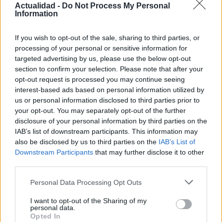
Cómo medir la productividad por hora
Actualidad -
Do Not Process My Personal
Information
trabajada y por trabajador
Explora la productividad desde diferentes ángulos y su…
If you wish to opt-out of the sale, sharing to third parties, or
processing of your personal or sensitive information for
targeted advertising by us, please use the below opt-out
ECONOMÍA
section to confirm your selection. Please note that after your
opt-out request is processed you may continue seeing
interest-based ads based on personal information utilized by
us or personal information disclosed to third parties prior to
your opt-out. You may separately opt-out of the further
disclosure of your personal information by third parties on the
IAB’s list of downstream participants. This information may
also be disclosed by us to third parties on the
IAB’s List of
Downstream Participants
that may further disclose it to other
third parties.
Please note that this website/app uses one or more Google
Personal Data Processing Opt Outs
La tasa de desempleo en España baja al
services and may gather and store information including but
10,1% en junio, por encima de la media de
not limited to your visit or usage behaviour. You may click to
I want to opt-out of the Sharing of my
personal data.
grant or deny consent to Google and its third-party tags to
la UE
Opted In
use your data for below specified purposes in below Google