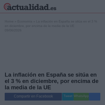
×
Home
»
Economía
»
La inflación en España se sitúa en el 3 %
en diciembre, por encima de la media de la UE
09/06/2026
Política
Ciencia y
Tecnología
Crónica
Deportes
Economía
Salud y Bienestar
La inflación en España se sitúa en
Internacional
el 3 % en diciembre, por encima de
Gente
Viajes
la media de la UE
Musica
Tweet
WhatsApp
Compartir en Facebook