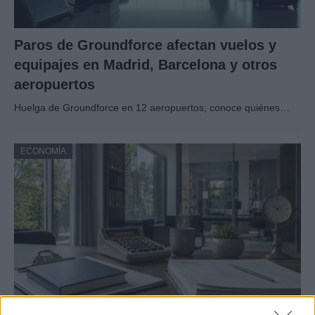
Paros de Groundforce afectan vuelos y
equipajes en Madrid, Barcelona y otros
aeropuertos
Huelga de Groundforce en 12 aeropuertos; conoce quiénes…
ECONOMÍA