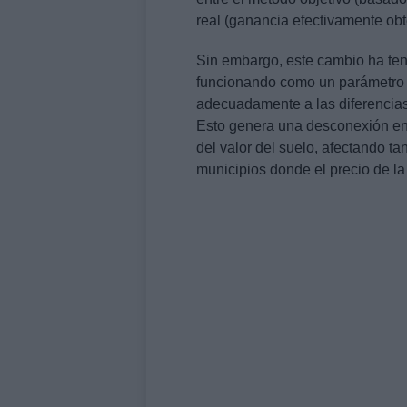
Ante esta situación, el informe 
realidad económica del sector pro
vivienda. Una de las propuestas 
urbanización del valor de transmi
modo, el impuesto gravaría única
costes de producción necesarios 
Otra propuesta es la introducción
empresas promotoras y constructo
del informe argumentan que, en n
incremento de valor derivado del
la promoción inmobiliaria, el im
transformación
como si fuera una
los inmuebles destinados a la ve
patrimoniales mantenidos para su
Finalmente, se sugiere permitir 
como actividad de especial inter
contempladas en la normativa vi