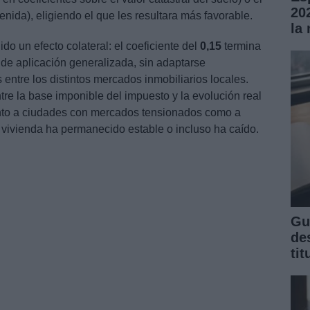
propone varias medidas para adaptar el impuesto a la
20
motor y reducir su impacto en el precio final de la
la
es permitir la deducción de los costes de promoción y
sión, o incorporarlos al valor de adquisición. De este
mente el incremento real de valor del terreno y no los
para transformar el suelo en vivienda.
 de una bonificación obligatoria en el
IIVTNU
para
ras, similar a la ya existente en el
IBI
. Los autores
ingún otro sector productivo, se confunde el
 proceso de fabricación con una plusvalía pasiva. En
puesto termina gravando parte del proceso de
 revalorización automática del suelo
ignorando que
Gu
nta son existencias en transformación y no activos
de
 revalorización.
ti
a los ayuntamientos declarar la promoción de vivienda
és municipal, con la aplicación de bonificaciones ya
gente. La implementación de estas medidas permitiría