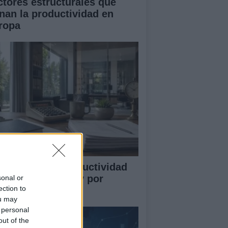
ctores estructurales que
enan la productividad en
ropa
mo medir la productividad
r hora trabajada y por
sonal or
ection to
abajador
ou may
 personal
out of the