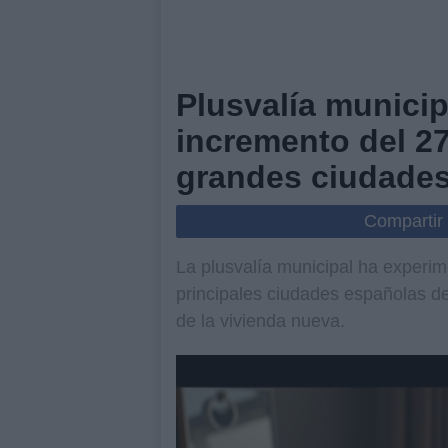
Plusvalía municip
incremento del 2
grandes ciudade
Compartir
La plusvalía municipal ha experi
principales ciudades españolas de
de la vivienda nueva.