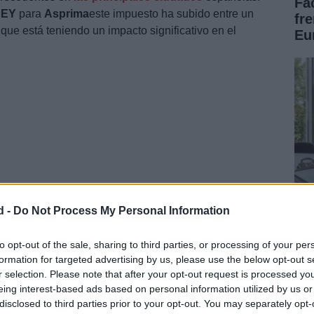
Fa
r
EY
para
Asprima
este impuesto ha subido entre un
fr
que está teniendo un impacto significativo en el
Eu
 los promotores, sino que también repercute en el
a, dificultando especialmente el acceso a la compra
n, analizamos las causas de este aumento, su impacto
uciones propuestas por los expertos.
d -
Do Not Process My Personal Information
Có
po
to opt-out of the sale, sharing to third parties, or processing of your per
formation for targeted advertising by us, please use the below opt-out s
tr
r selection. Please note that after your opt-out request is processed y
eing interest-based ads based on personal information utilized by us or
disclosed to third parties prior to your opt-out. You may separately opt-
lía municipal en las grandes