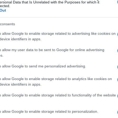
ersonal Data that Is Unrelated with the Purposes for which it
lected.
 aumento, consideremos una vivienda de obra nueva
Out
plusvalía municipal ascendía a
1.296 euros
mientras
do los
6.480 euros
lo que supone una diferencia de
consents
 se debe a una mayor revalorización real del suelo,
El
0.
álculo del impuesto y al aumento de los coeficientes
o allow Google to enable storage related to advertising like cookies on
de
evice identifiers in apps.
de tenencia.
me
o allow my user data to be sent to Google for online advertising
umento de la plusvalía municipal
s.
eñala que este incremento se debe principalmente al
to allow Google to send me personalized advertising.
el impuesto, introducido tras una sentencia del
. Esta reforma permitió a los contribuyentes optar
o allow Google to enable storage related to analytics like cookies on
en coeficientes sobre el valor catastral del suelo) o el
evice identifiers in apps.
nida), eligiendo el que les resultara más favorable.
o allow Google to enable storage related to functionality of the website
do un efecto colateral: el coeficiente del
0,15
termina
e aplicación generalizada, sin adaptarse
o allow Google to enable storage related to personalization.
entre los distintos mercados inmobiliarios locales.