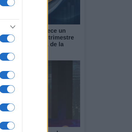
 PIB de España crece un
7% en el segundo trimestre
 2026, por encima de la
dia de la UE