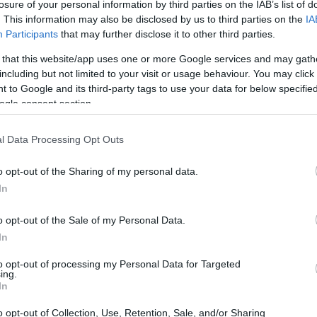
losure of your personal information by third parties on the IAB’s list of
. This information may also be disclosed by us to third parties on the
IA
Participants
that may further disclose it to other third parties.
lusvalía municipal con un incremento del
650%
desde
 that this website/app uses one or more Google services and may gath
500%
Málaga
y Zaragoza con un
305%
y Barcelona
including but not limited to your visit or usage behaviour. You may click 
an una tendencia al alza que no se limita a una sola
 to Google and its third-party tags to use your data for below specifi
 país.
ogle consent section.
l Data Processing Opt Outs
La
Es
o opt-out of the Sharing of my personal data.
po
In
UE
o opt-out of the Sale of my Personal Data.
In
to opt-out of processing my Personal Data for Targeted
ing.
In
o opt-out of Collection, Use, Retention, Sale, and/or Sharing