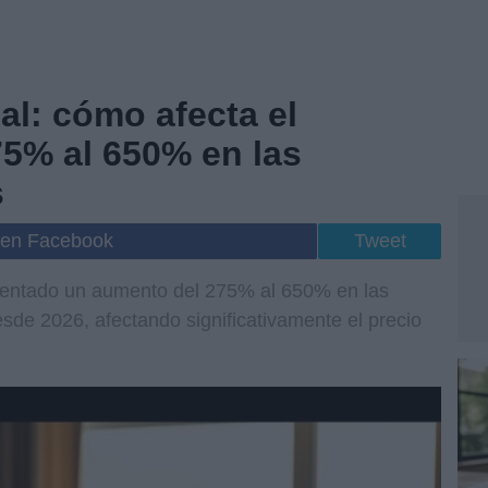
al: cómo afecta el
75% al 650% en las
s
 en Facebook
Tweet
mentado un aumento del 275% al 650% en las
sde 2026, afectando significativamente el precio