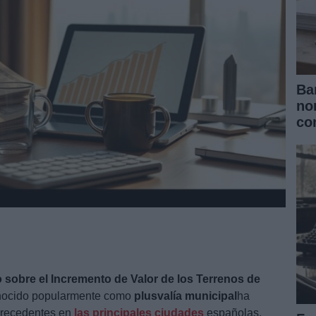
Ba
no
co
 sobre el Incremento de Valor de los Terrenos de
nocido popularmente como
plusvalía municipal
ha
precedentes en
las principales ciudades
españolas.