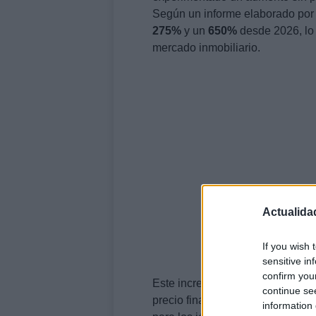
Según un informe elaborado po
275%
y un
650%
desde 2026, lo 
mercado inmobiliario.
Este incremento no solo afecta a
precio final de la vivienda nuev
para los jóvenes. A continuació
en el mercado y las posibles sol
Actualida
If you wish 
sensitive in
confirm you
continue se
information 
El impacto de la plusva