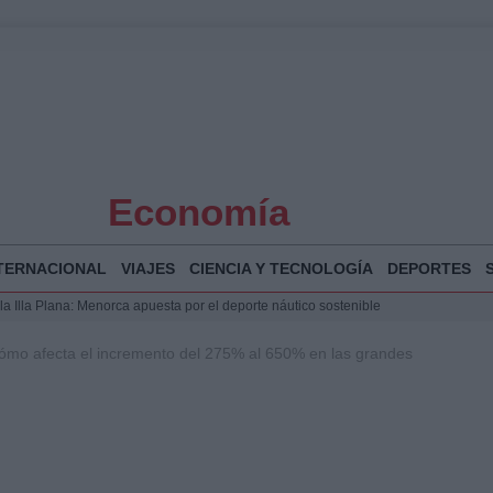
Economía
TERNACIONAL
VIAJES
CIENCIA Y TECNOLOGÍA
DEPORTES
la Illa Plana: Menorca apuesta por el deporte náutico sostenible
 y humanitario en Ceuta tras la llegada masiva de migrantes
 cómo afecta el incremento del 275% al 650% en las grandes
o de Chamberí por 6,3 millones: detalles y controversias
 Bogotá 2026: fecha, recorrido y actividades especiales
a Juan Jesús Vivas en Palma para analizar la situación en Ceuta