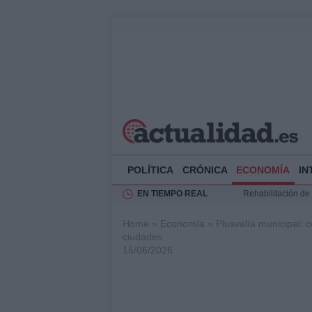
POLÍTICA
CRÓNICA
ECONOMÍA
IN
EN TIEMPO REAL
Rehabilitación de 
Impacto económico
Home
»
Economía
»
Plusvalía municipal:
La compra del átic
ciudades
Ciclovía Nocturna
15/06/2026
Felipe VI recibe 