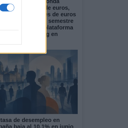
doser cierra una ronda
ente de 1 millón de euros,
pera los 5 millones de euros
 ARR en el primer semestre
 2026 y lanza su plataforma
 Creator Marketing en
paña
 tasa de desempleo en
paña baja al 10.1% en junio