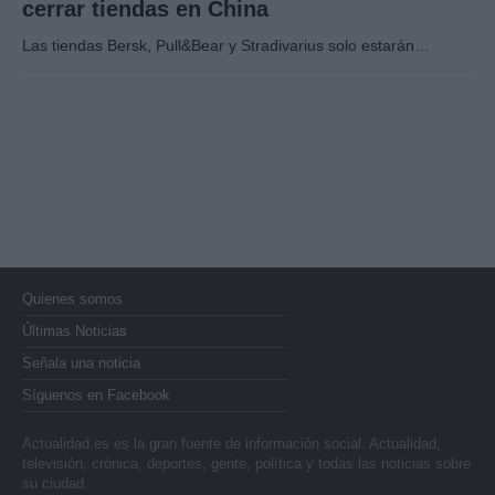
cerrar tiendas en China
Las tiendas Bersk, Pull&Bear y Stradivarius solo estarán…
Quienes somos
Últimas Noticias
Señala una noticia
Síguenos en Facebook
Actualidad.es es la gran fuente de información social. Actualidad,
televisión, crónica, deportes, gente, política y todas las noticias sobre
su ciudad.