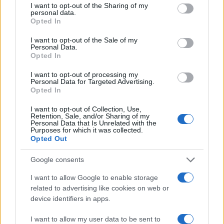
not limited to your visit or usage behaviour. You may click to
I want to opt-out of the Sharing of my
personal data.
grant or deny consent to Google and its third-party tags to
Opted In
use your data for below specified purposes in below Google
consent section.
I want to opt-out of the Sale of my
Personal Data.
Opted In
Vidoser cierra una ronda puente de 1
I want to opt-out of processing my
Personal Data for Targeted Advertising.
millón de euros, supera los 5 millones de
Opted In
euros de ARR en el primer semestre de
I want to opt-out of Collection, Use,
2026 y lanza su plataforma de Creator
Retention, Sale, and/or Sharing of my
Personal Data that Is Unrelated with the
Marketing en España
Purposes for which it was collected.
Opted Out
Vidoser, la marca internacional de go-to-market de
CreationDose,…
Google consents
I want to allow Google to enable storage
ECONOMÍA
related to advertising like cookies on web or
device identifiers in apps.
I want to allow my user data to be sent to