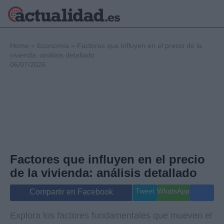
×
Home
»
Economía
»
Factores que influyen en el precio de la
vivienda: análisis detallado
06/07/2026
Política
Ciencia y
Tecnología
Crónica
Deportes
Economía
Salud y Bienestar
Factores que influyen en el precio
Internacional
de la vivienda: análisis detallado
Gente
Viajes
Tweet
WhatsApp
Compartir en Facebook
Musica
Explora los factores fundamentales que mueven el