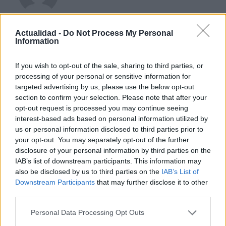
Diego Morales escribe igual de bien sobre la táctica de un derbi
Actualidad -
Do Not Process My Personal
Information
madrileño y una ruta gastronómica por Asturias. Periodismo deportivo
con contexto y crónica de viaje con itinerario real.
If you wish to opt-out of the sale, sharing to third parties, or
processing of your personal or sensitive information for
Contacto:
targeted advertising by us, please use the below opt-out
section to confirm your selection. Please note that after your
opt-out request is processed you may continue seeing
ARTÍCULO ANTERIOR
interest-based ads based on personal information utilized by
ARTÍCULO SIGUIENTE
us or personal information disclosed to third parties prior to
your opt-out. You may separately opt-out of the further
disclosure of your personal information by third parties on the
Más leídos
IAB’s list of downstream participants. This information may
also be disclosed by us to third parties on the
IAB’s List of
ECONOMÍA
Downstream Participants
that may further disclose it to other
third parties.
Please note that this website/app uses one or more Google
Personal Data Processing Opt Outs
services and may gather and store information including but