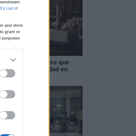
 downstream
B’s List of
er and store
to grant or
ed purposes
ctores estructurales que
enan la productividad en
ropa