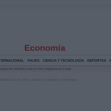
Economía
TERNACIONAL
VIAJES
CIENCIA Y TECNOLOGÍA
DEPORTES
puesta del Gobierno ante la crisis migratoria en Ceuta
 Bogotá 2026: fecha, recorrido y actividades especiales
olítica fiscal: cómo afecta a hogares y empresas
a Juan Jesús Vivas en Palma para analizar la situación en Ceuta
Jesús Vivas se reúnen en Marivent para abordar la situación en Ceuta