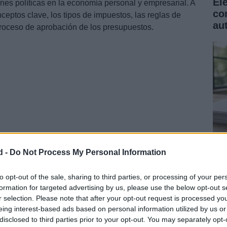
El
ones políticas en la economía personal y empresarial. A
co
ceptos clave, los tipos de impuestos, las reglas de
au
proceso de aprobación de los presupuestos.
d -
Do Not Process My Personal Information
 España
Ba
no
to opt-out of the sale, sharing to third parties, or processing of your per
ente de ingresos del Estado y se clasifican en tres
formation for targeted advertising by us, please use the below opt-out s
co
r selection. Please note that after your opt-out request is processed y
eing interest-based ads based on personal information utilized by us or
disclosed to third parties prior to your opt-out. You may separately opt-