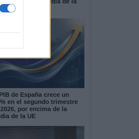
r encima de la media de la
 PIB de España crece un
7% en el segundo trimestre
 2026, por encima de la
dia de la UE