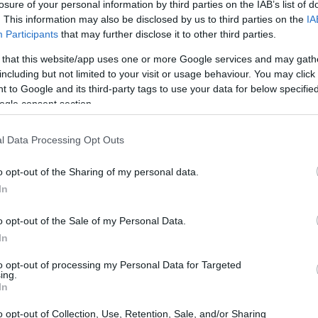
losure of your personal information by third parties on the IAB’s list of
. This information may also be disclosed by us to third parties on the
IA
Participants
that may further disclose it to other third parties.
 that this website/app uses one or more Google services and may gath
including but not limited to your visit or usage behaviour. You may click 
 to Google and its third-party tags to use your data for below specifi
ogle consent section.
l Data Processing Opt Outs
Fa
fr
o opt-out of the Sharing of my personal data.
Eu
In
 y el patrimonio de las personas físicas y jurídicas. Ejemplos
de las Personas Físicas (IRPF)
y el
Impuesto de Sociedades
.
o opt-out of the Sale of my Personal Data.
 consumo de bienes y servicios. El
Impuesto sobre el Valor
In
to opt-out of processing my Personal Data for Targeted
ductos específicos como el alcohol, el tabaco y los
ing.
In
resupuestaria
o opt-out of Collection, Use, Retention, Sale, and/or Sharing