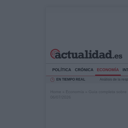
POLÍTICA
CRÓNICA
ECONOMÍA
IN
EN TIEMPO REAL
Análisis de la res
Ciclovía Nocturna
Home
»
Economía
»
Guía completa sobre p
Felipe VI recibe 
06/07/2026
Felipe VI y Juan 