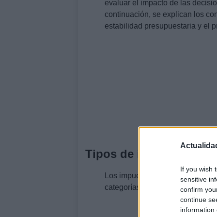
evaluar el impacto de las decisi
continuación, se explican los con
estabilidad presupuestaria y el 
Actualida
Tipos de impuestos en
If you wish 
Los impuestos son la principal fu
sensitive in
categorías principales:
confirm you
continue se
information 