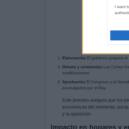
I want t
authenti
Elaboración
El gobierno prepara el
Debate y enmiendas
Las Cortes Ge
modificaciones.
Aprobación
El Congreso y el Senad
promulgados por el Rey.
Este proceso asegura que los pre
económicas del momento, aunque
y la oposición.
Impacto en hogares y 