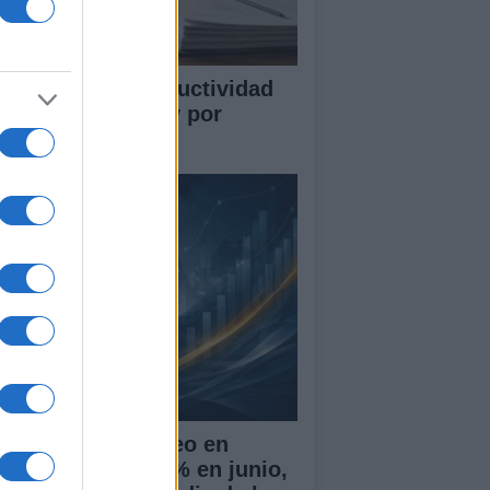
mo medir la productividad
r hora trabajada y por
abajador
 tasa de desempleo en
paña baja al 10,1% en junio,