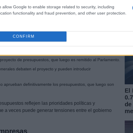
po
o allow Google to enable storage related to security, including
UE
cation functionality and fraud prevention, and other user protection.
CONFIRM
 proyecto de presupuestos, que luego es remitido al Parlamento.
nerales debaten el proyecto y pueden introducir
o aprueban definitivamente los presupuestos, que luego son
El
0.
supuestos reflejen las prioridades políticas y
de
 a veces puede generar tensiones entre el gobierno
me
empresas