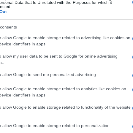
ersonal Data that Is Unrelated with the Purposes for which it
lected.
uestaria son normas que limitan el déficit y la deuda
Out
ibilidad financiera. En España, estas reglas están
Có
de Estabilidad Presupuestaria y Sostenibilidad
consents
po
t estructural no supere el 0,4% del PIB a medio plazo.
tr
o allow Google to enable storage related to advertising like cookies on
evice identifiers in apps.
ndeudamiento excesivo y asegurar que los gastos
go plazo. Sin embargo, en situaciones excepcionales,
o allow my user data to be sent to Google for online advertising
lexibilizarse para permitir un mayor gasto público.
s.
Presupuestos Generales del Estado
to allow Google to send me personalized advertising.
el Estado
son el instrumento principal de la política
o allow Google to enable storage related to analytics like cookies on
oceso legislativo que incluye varias etapas:
evice identifiers in apps.
o allow Google to enable storage related to functionality of the website
La
o allow Google to enable storage related to personalization.
Es