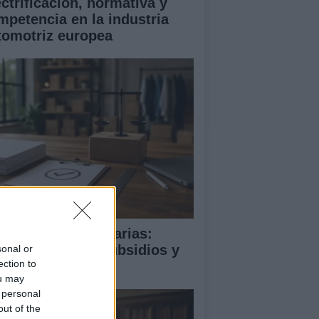
ectrificación, normativa y
mpetencia en la industria
tomotriz europea
rreras no arancelarias:
rmas técnicas, subsidios y
sonal or
ection to
mpras públicas
ou may
 personal
out of the