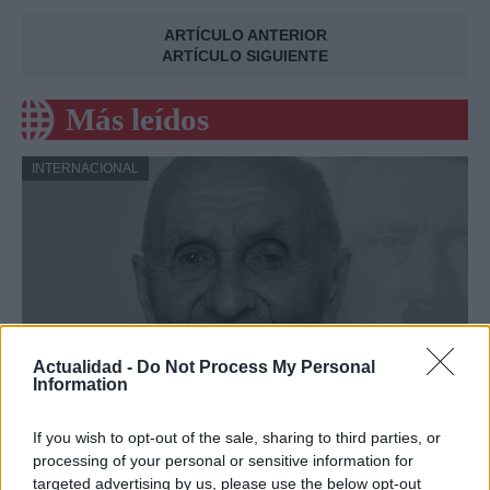
ARTÍCULO ANTERIOR
ARTÍCULO SIGUIENTE
Más leídos
INTERNACIONAL
Actualidad -
Do Not Process My Personal
Information
Argentina: Un hombre de 128 años
If you wish to opt-out of the sale, sharing to third parties, or
processing of your personal or sensitive information for
anuncia al mundo que es Adolf Hitler
targeted advertising by us, please use the below opt-out