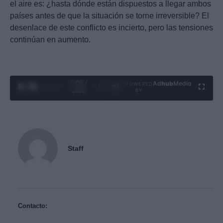
el aire es: ¿hasta dónde están dispuestos a llegar ambos
países antes de que la situación se torne irreversible? El
desenlace de este conflicto es incierto, pero las tensiones
continúan en aumento.
0:06 /
Ad
hub
Media
POWERED
1
/
4
3:55
BY
Staff
Contacto: