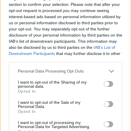
Un hombre de origen alemán que vive en…
section to confirm your selection. Please note that after your
opt-out request is processed you may continue seeing
interest-based ads based on personal information utilized by
INTERNACIONAL
us or personal information disclosed to third parties prior to
your opt-out. You may separately opt-out of the further
disclosure of your personal information by third parties on the
IAB’s list of downstream participants. This information may
also be disclosed by us to third parties on the
IAB’s List of
Downstream Participants
that may further disclose it to other
third parties.
Please note that this website/app uses one or more Google
Personal Data Processing Opt Outs
services and may gather and store information including but
not limited to your visit or usage behaviour. You may click to
I want to opt-out of the Sharing of my
personal data.
grant or deny consent to Google and its third-party tags to
Productos locales y más vuelos: Binter
Opted In
use your data for below specified purposes in below Google
refuerza su apuesta por Canarias
consent section.
I want to opt-out of the Sale of my
Personal Data.
Binter no solo conecta las islas, sino que…
Opted In
I want to opt-out of processing my
Personal Data for Targeted Advertising.
INTERNACIONAL