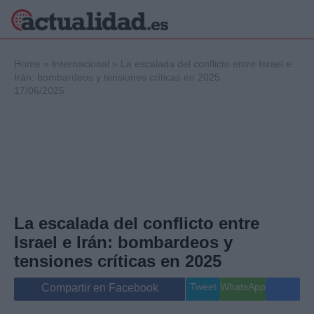
×
Home
»
Internacional
»
La escalada del conflicto entre Israel e
Irán: bombardeos y tensiones críticas en 2025
17/06/2025
Política
Ciencia y
Tecnología
Crónica
Deportes
Economía
Salud y Bienestar
La escalada del conflicto entre
Internacional
Israel e Irán: bombardeos y
Gente
Viajes
tensiones críticas en 2025
Musica
Tweet
WhatsApp
Compartir en Facebook