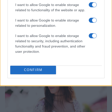
I want to allow Google to enable storage
related to functionality of the website or app.
I want to allow Google to enable storage
related to personalization.
I want to allow Google to enable storage
Jornadas Nacionales de Movilidad
related to security, including authentication
Erasmus+ en la Universidad de Jaén
functionality and fraud prevention, and other
user protection.
La Universidad de Jaén será el epicentro del…
INTERNACIONAL
CONFIRM