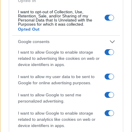
Opted In
I want to opt-out of Collection, Use,
Retention, Sale, and/or Sharing of my
Personal Data that Is Unrelated with the
Purposes for which it was collected.
Opted Out
Google consents
I want to allow Google to enable storage
related to advertising like cookies on web or
device identifiers in apps.
Guía práctica para entender conflictos
internacionales paso a paso
I want to allow my user data to be sent to
Google for online advertising purposes.
Domina el arte de evaluar fuentes y mapas,…
I want to allow Google to send me
personalized advertising.
INTERNACIONAL
I want to allow Google to enable storage
related to analytics like cookies on web or
device identifiers in apps.