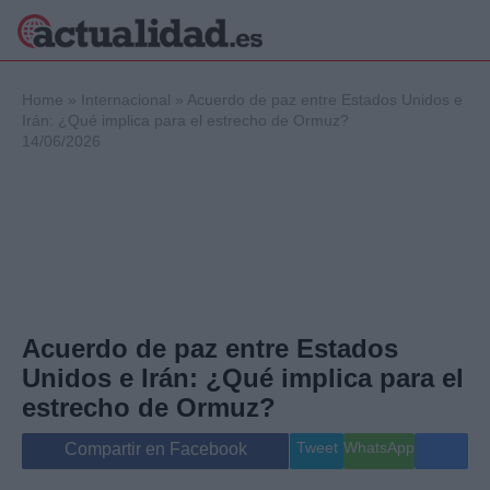
×
Home
»
Internacional
»
Acuerdo de paz entre Estados Unidos e
Irán: ¿Qué implica para el estrecho de Ormuz?
14/06/2026
Política
Ciencia y
Tecnología
Crónica
Deportes
Economía
Salud y Bienestar
Acuerdo de paz entre Estados
Internacional
Unidos e Irán: ¿Qué implica para el
Gente
Viajes
estrecho de Ormuz?
Musica
Tweet
WhatsApp
Compartir en Facebook