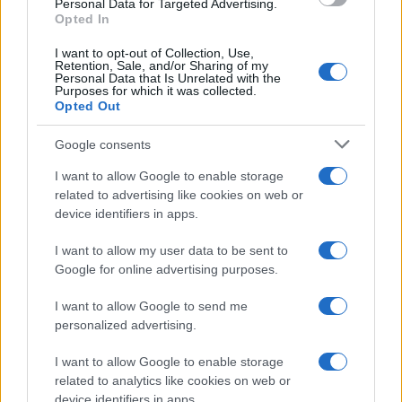
Personal Data for Targeted Advertising.
Opted In
Un hombre de origen alemán que vive en…
I want to opt-out of Collection, Use,
Retention, Sale, and/or Sharing of my
Personal Data that Is Unrelated with the
INTERNACIONAL
Purposes for which it was collected.
Opted Out
Google consents
I want to allow Google to enable storage
related to advertising like cookies on web or
device identifiers in apps.
I want to allow my user data to be sent to
Google for online advertising purposes.
Productos locales y más vuelos: Binter
I want to allow Google to send me
refuerza su apuesta por Canarias
personalized advertising.
Binter no solo conecta las islas, sino que…
I want to allow Google to enable storage
related to analytics like cookies on web or
device identifiers in apps.