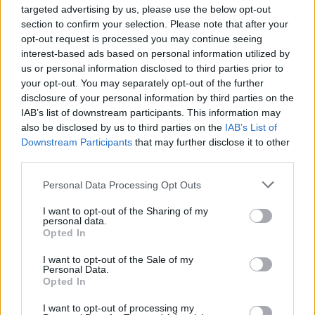
targeted advertising by us, please use the below opt-out
section to confirm your selection. Please note that after your
ARTÍCULO ANTERIOR
opt-out request is processed you may continue seeing
ARTÍCULO SIGUIENTE
interest-based ads based on personal information utilized by
us or personal information disclosed to third parties prior to
your opt-out. You may separately opt-out of the further
Más leídos
disclosure of your personal information by third parties on the
IAB’s list of downstream participants. This information may
INTERNACIONAL
also be disclosed by us to third parties on the
IAB’s List of
Downstream Participants
that may further disclose it to other
third parties.
Please note that this website/app uses one or more Google
Personal Data Processing Opt Outs
services and may gather and store information including but
not limited to your visit or usage behaviour. You may click to
I want to opt-out of the Sharing of my
personal data.
grant or deny consent to Google and its third-party tags to
Opted In
use your data for below specified purposes in below Google
consent section.
I want to opt-out of the Sale of my
Personal Data.
Opted In
Argentina: Un hombre de 128 años
I want to opt-out of processing my
anuncia al mundo que es Adolf Hitler