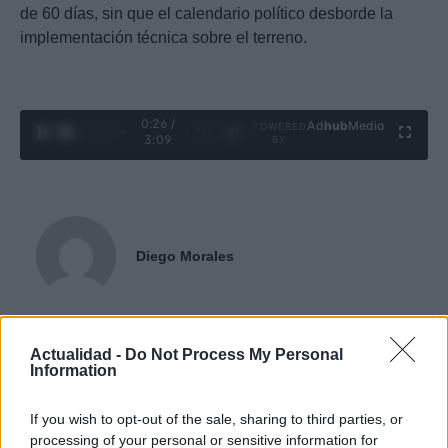
de 60 días, sin que el calendario político desborde la
implementación técnica sobre el terreno.
0:28 /
Ad
hub
Media
POWERED
1
/
4
3:09
BY
Diego Morales
Diego Morales escribe igual de bien sobre la táctica de un derbi
madrileño y una ruta gastronómica por Asturias. Periodismo deportivo
Actualidad -
Do Not Process My Personal
Information
con contexto y crónica de viaje con itinerario real.
If you wish to opt-out of the sale, sharing to third parties, or
Contacto:
processing of your personal or sensitive information for