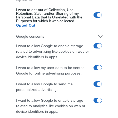
I want to opt-out of Collection, Use,
Retention, Sale, and/or Sharing of my
Personal Data that Is Unrelated with the
Purposes for which it was collected.
Opted Out
Cómo la política exterior de Trump está
transformando las posturas de los
Google consents
seguidores de MAGA
I want to allow Google to enable storage
Los influencers del movimiento MAGA están revisando sus…
related to advertising like cookies on web or
device identifiers in apps.
I want to allow my user data to be sent to
POLÍTICA
Google for online advertising purposes.
I want to allow Google to send me
personalized advertising.
I want to allow Google to enable storage
related to analytics like cookies on web or
device identifiers in apps.