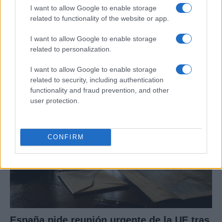
I want to allow Google to enable storage
related to functionality of the website or app.
Crisis migratoria en Ceuta: La UE dividida
entre el apoyo a España y las demandas
I want to allow Google to enable storage
related to personalization.
de Italia
La crisis migratoria en Ceuta ha desatado tensiones…
I want to allow Google to enable storage
related to security, including authentication
functionality and fraud prevention, and other
POLÍTICA
user protection.
CONFIRM
España pide reunión urgente de la UE tras