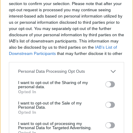
section to confirm your selection. Please note that after your
opt-out request is processed you may continue seeing
interest-based ads based on personal information utilized by
us or personal information disclosed to third parties prior to
your opt-out. You may separately opt-out of the further
disclosure of your personal information by third parties on the
IAB’s list of downstream participants. This information may
also be disclosed by us to third parties on the
IAB’s List of
Downstream Participants
that may further disclose it to other
El impacto de la iniciativa de Gabriel
third parties.
Rufián en el panorama político español
Please note that this website/app uses one or more Google
Personal Data Processing Opt Outs
Gabriel Rufián ha logrado captar la atención mediática…
services and may gather and store information including but
not limited to your visit or usage behaviour. You may click to
I want to opt-out of the Sharing of my
personal data.
grant or deny consent to Google and its third-party tags to
Opted In
POLÍTICA
use your data for below specified purposes in below Google
consent section.
I want to opt-out of the Sale of my
Personal Data.
Opted In
I want to opt-out of processing my
Personal Data for Targeted Advertising.
Opted In