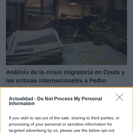
POLÍTICA
Análisis de la crisis migratoria en Ceuta y
las críticas internacionales a Pedro
Sánchez
La crisis migratoria en Ceuta ha generado fuertes…
Actualidad -
Do Not Process My Personal
Information
POLÍTICA
If you wish to opt-out of the sale, sharing to third parties, or
processing of your personal or sensitive information for
targeted advertising by us, please use the below opt-out