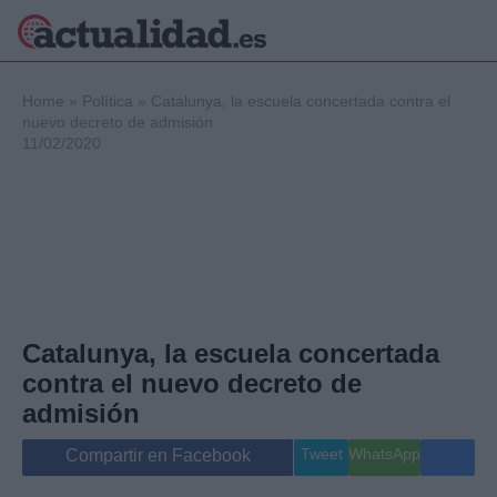
×
Home
»
Política
»
Catalunya, la escuela concertada contra el
nuevo decreto de admisión
11/02/2020
Política
Ciencia y
Tecnología
Crónica
Deportes
Economía
Salud y Bienestar
Catalunya, la escuela concertada
Internacional
contra el nuevo decreto de
Gente
Viajes
admisión
Musica
Tweet
WhatsApp
Compartir en Facebook