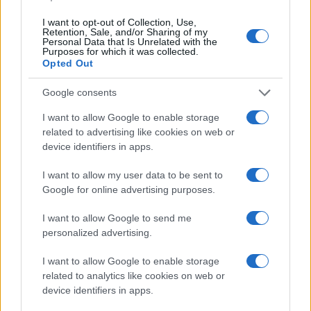
I want to opt-out of Collection, Use,
Retention, Sale, and/or Sharing of my
Personal Data that Is Unrelated with the
Purposes for which it was collected.
Opted Out
Cómo la política exterior de Trump está
transformando las posturas de los
Google consents
seguidores de MAGA
I want to allow Google to enable storage
Los influencers del movimiento MAGA están revisando sus…
related to advertising like cookies on web or
device identifiers in apps.
POLÍTICA
I want to allow my user data to be sent to
Google for online advertising purposes.
I want to allow Google to send me
personalized advertising.
I want to allow Google to enable storage
related to analytics like cookies on web or
device identifiers in apps.