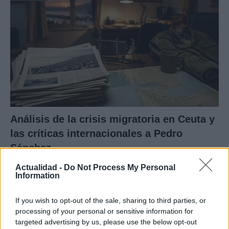
Análisis de la crisis migratoria en Ceuta y
las críticas internacionales a Pedro
Sánchez
La crisis migratoria en Ceuta ha generado fuertes…
Actualidad -
Do Not Process My Personal
Information
POLÍTICA
If you wish to opt-out of the sale, sharing to third parties, or
processing of your personal or sensitive information for
targeted advertising by us, please use the below opt-out