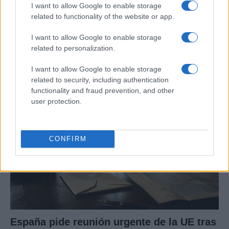
I want to allow Google to enable storage
related to functionality of the website or app.
Crisis migratoria en Ceuta: La UE dividida
entre el apoyo a España y las demandas
I want to allow Google to enable storage
related to personalization.
de Italia
La crisis migratoria en Ceuta ha desatado tensiones…
I want to allow Google to enable storage
related to security, including authentication
functionality and fraud prevention, and other
POLÍTICA
user protection.
CONFIRM
España pide reunión urgente de la UE tras