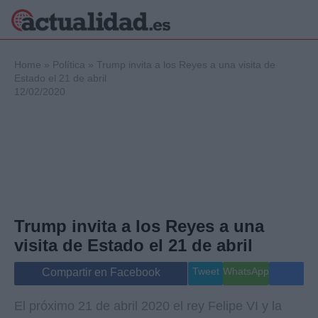
×
Home
»
Política
»
Trump invita a los Reyes a una visita de
Estado el 21 de abril
12/02/2020
Política
Ciencia y
Tecnología
Crónica
Deportes
Economía
Salud y Bienestar
Trump invita a los Reyes a una
Internacional
visita de Estado el 21 de abril
Gente
Viajes
Tweet
WhatsApp
Compartir en Facebook
Musica
El próximo 21 de abril 2020 el rey Felipe VI y la