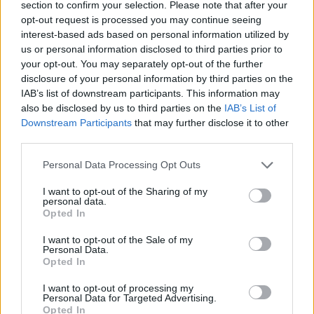
section to confirm your selection. Please note that after your
opt-out request is processed you may continue seeing
interest-based ads based on personal information utilized by
us or personal information disclosed to third parties prior to
your opt-out. You may separately opt-out of the further
disclosure of your personal information by third parties on the
IAB’s list of downstream participants. This information may
also be disclosed by us to third parties on the
IAB’s List of
Downstream Participants
that may further disclose it to other
El impacto de la iniciativa de Gabriel
third parties.
Rufián en el panorama político español
Please note that this website/app uses one or more Google
Personal Data Processing Opt Outs
Gabriel Rufián ha logrado captar la atención mediática…
services and may gather and store information including but
not limited to your visit or usage behaviour. You may click to
I want to opt-out of the Sharing of my
personal data.
grant or deny consent to Google and its third-party tags to
POLÍTICA
Opted In
use your data for below specified purposes in below Google
consent section.
I want to opt-out of the Sale of my
Personal Data.
Opted In
I want to opt-out of processing my
Personal Data for Targeted Advertising.
Opted In