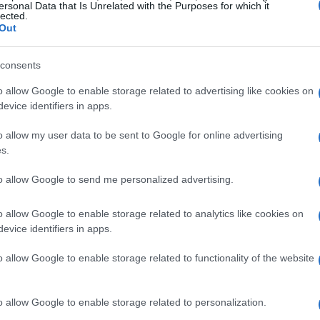
ersonal Data that Is Unrelated with the Purposes for which it
lected.
Out
que desde que está el Gobierno de coalición, se logró
consents
 millones de euros los presupuestos recibidos por su
Cr
 cifra que irá subiendo de forma progresiva, hasta
UE
o allow Google to enable storage related to advertising like cookies on
Es
evice identifiers in apps.
Ita
o allow my user data to be sent to Google for online advertising
puesto de ciencia e innovación que el año que más
s.
 2009».
to allow Google to send me personalized advertising.
antiene el ritmo actual pronto alcanzará los objetivos
o allow Google to enable storage related to analytics like cookies on
do que los
fondos de recuperación de la UE
, han
evice identifiers in apps.
o allow Google to enable storage related to functionality of the website
ensar que va a ser a tal velocidad en los
o allow Google to enable storage related to personalization.