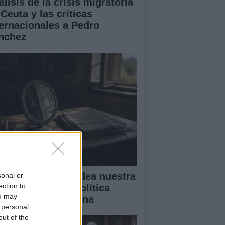
lisis de la crisis migratoria
Ceuta y las críticas
ternacionales a Pedro
nchez
mo el miedo moldea nuestra
sonal or
ection to
lidad: desde la política
ou may
sta la vida cotidiana
 personal
out of the