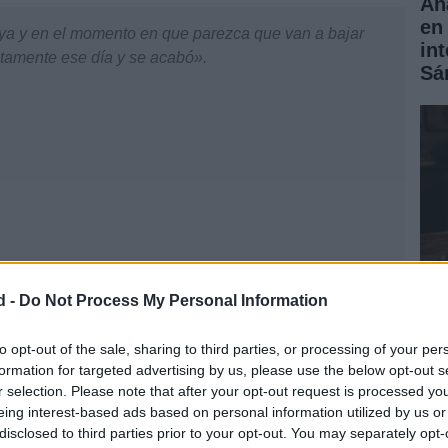
Aná
en 
ya y en el momento en que parezca que van a bajar
in
ctamente ese día y se acabó».
Sá
d -
Do Not Process My Personal Information
Có
to opt-out of the sale, sharing to third parties, or processing of your per
n un futuro en la ciencia en España, ha declarado que:
formation for targeted advertising by us, please use the below opt-out s
rea
r selection. Please note that after your opt-out request is processed y
ha
eing interest-based ads based on personal information utilized by us or
 aplicando cuando ya esté jubilado».
disclosed to third parties prior to your opt-out. You may separately opt-