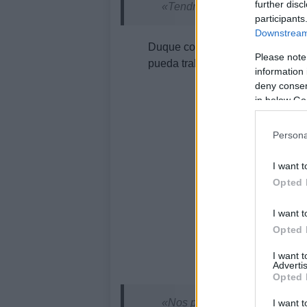
further disc
«Tendré tiempo de ver que en
participants
Downstream 
Duque considera que el Pacto p
Please note
pueda trabajar siguiendo con las
information 
deny consent
in below Go
Persona
I want t
Opted 
I want t
Opted 
I want 
Advertis
Opted 
«Nos pondría en 2024 en el 2
I want t