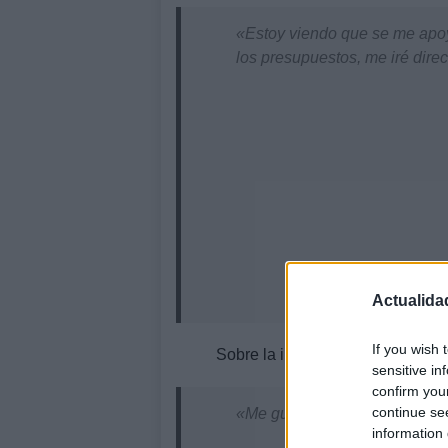
«Estoy viendo que se me apo
los presupuestos, me iré dire
Actualida
If you wish 
Sobre la inversión que se hará e
sensitive in
confirm you
continue se
«Me gustaría ver que se sigue
information 