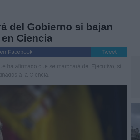
á del Gobierno si bajan
 en Ciencia
 en Facebook
Tweet
ue ha afirmado que se marchará del Ejecutivo, si
inados a la Ciencia.