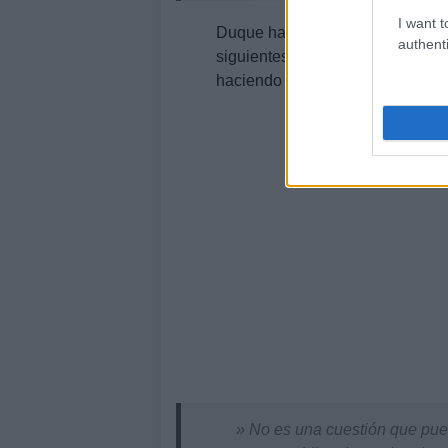
I want t
Duque ha expresado su esperanz
authenti
siguientes Gobiernos sigan apoya
haciendo actualmente.
» No es una cuestión que pue