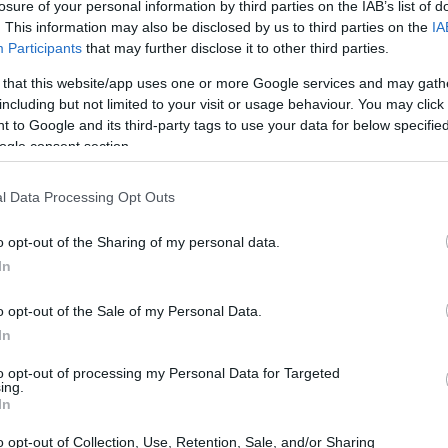
losure of your personal information by third parties on the IAB’s list of
 2030 llegaremos al 3% de inversión en I+D+i».
. This information may also be disclosed by us to third parties on the
IA
Participants
that may further disclose it to other third parties.
or la ciencia espera que sea una senda donde se
 that this website/app uses one or more Google services and may gath
 metas fijadas por la
Unión Europea.
including but not limited to your visit or usage behaviour. You may click 
 to Google and its third-party tags to use your data for below specifi
ogle consent section.
l Data Processing Opt Outs
El 
o opt-out of the Sharing of my personal data.
Ga
In
po
o opt-out of the Sale of my Personal Data.
In
to opt-out of processing my Personal Data for Targeted
ing.
In
% de PIB entre público y privado y en 2030 en el 3%
o opt-out of Collection, Use, Retention, Sale, and/or Sharing