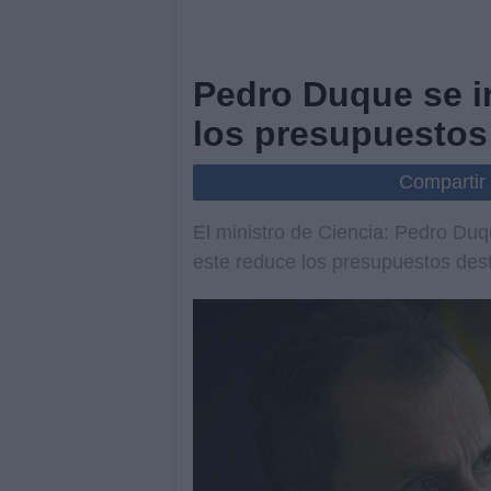
Pedro Duque se ir
los presupuestos
Compartir
El ministro de Ciencia: Pedro Duq
este reduce los presupuestos dest