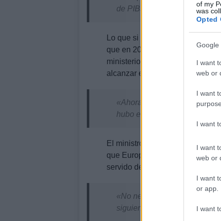
of my P
de PIB».
was col
Opted 
Lo que si ha querido valorar es 
Google 
que en 2020 se aumentaran en 50
ministerio, añadiendo que es una
I want t
web or d
alcanzar el 60%.
I want t
«Ahora ya tenemos mas presu
purpose
hubo en la historia, que es el
I want 
El ministro cree que si España m
I want t
que Europa ha marcado. Indican
web or d
servido de empujón pero:
I want t
or app.
«No necesariamente podemos p
siguientes años».
I want t