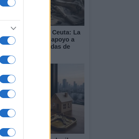
isis migratoria en Ceuta: La
 dividida entre el apoyo a
paña y las demandas de
lia