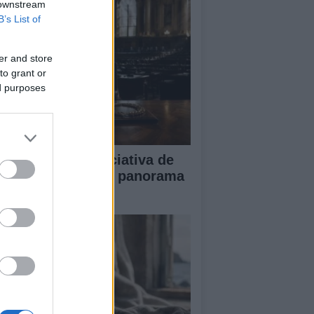
 downstream
B’s List of
er and store
to grant or
ed purposes
impacto de la iniciativa de
briel Rufián en el panorama
lítico español