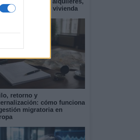
ía esencial sobre alquileres,
ecios y ayudas en vivienda
lo, retorno y
ternalización: cómo funciona
 gestión migratoria en
ropa