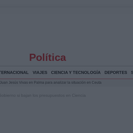
Política
TERNACIONAL
VIAJES
CIENCIA Y TECNOLOGÍA
DEPORTES
a Juan Jesús Vivas en Palma para analizar la situación en Ceuta
la Illa Plana: Menorca apuesta por el deporte náutico sostenible
Gobierno si bajan los presupuestos en Ciencia
 y humanitario en Ceuta tras la llegada masiva de migrantes
o de Chamberí por 6,3 millones: detalles y controversias
 Bogotá 2026: fecha, recorrido y actividades especiales