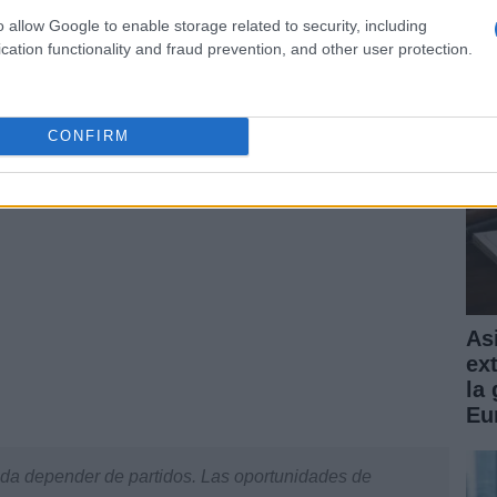
Gu
o allow Google to enable storage related to security, including
pr
a en que cuando el se vaya, espera que los
cation functionality and fraud prevention, and other user protection.
ndo el pacto a favor la ciencia como se está
CONFIRM
Asi
ex
la
Eu
da depender de partidos. Las oportunidades de