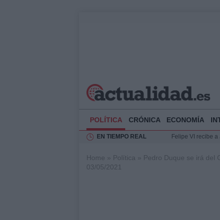
POLÍTICA
CRÓNICA
ECONOMÍA
IN
EN TIEMPO REAL
Felipe VI recibe 
Rehabilitación de 
Home
»
Política
»
Pedro Duque se irá del 
Impacto económico
03/05/2021
La compra del átic
Ciclovía Nocturna