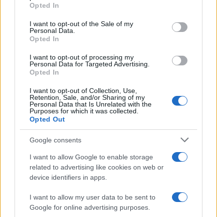
grant or deny consent to Google and its third-party tags to
Opted In
use your data for below specified purposes in below Google
Cómo la política exterior de Trump está
consent section.
I want to opt-out of the Sale of my
transformando las posturas de los
Personal Data.
Opted In
seguidores de MAGA
I want to opt-out of processing my
Los influencers del movimiento MAGA están revisando sus…
Personal Data for Targeted Advertising.
Opted In
POLÍTICA
I want to opt-out of Collection, Use,
Retention, Sale, and/or Sharing of my
Personal Data that Is Unrelated with the
Purposes for which it was collected.
Opted Out
Google consents
I want to allow Google to enable storage
related to advertising like cookies on web or
device identifiers in apps.
I want to allow my user data to be sent to
Crisis migratoria en Ceuta: La UE dividida
Google for online advertising purposes.