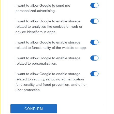
entre el apoyo a España y las demandas
I want to allow Google to send me
de Italia
personalized advertising.
La crisis migratoria en Ceuta ha desatado tensiones…
I want to allow Google to enable storage
related to analytics like cookies on web or
device identifiers in apps.
POLÍTICA
I want to allow Google to enable storage
related to functionality of the website or app.
I want to allow Google to enable storage
related to personalization.
I want to allow Google to enable storage
related to security, including authentication
functionality and fraud prevention, and other
user protection.
España pide reunión urgente de la UE tras
críticas por gestión migratoria en Ceuta
CONFIRM
Pedro Sánchez acusa a varios países europeos de…