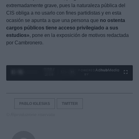
extremadamente grave, pues la naturaleza pública del
CIS obliga a no usarlo con fines partidistas y en esta
ocasión se apunta a que una persona que
no ostenta
cargos públicos tiene acceso privilegiado a sus
estudios»
, pone en la exposición de motivos redactada
por Cambronero.
0:29 /
Ad
hub
Media
POWERED
1
/
4
3:19
BY
PABLO IGLESIAS
TWITTER
© Riproduzione riservata