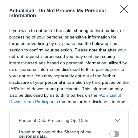
Actualidad -
Do Not Process My Personal
Information
If you wish to opt-out of the sale, sharing to third parties, or
El impacto de la iniciativa de Gabriel
processing of your personal or sensitive information for
targeted advertising by us, please use the below opt-out
Rufián en el panorama político español
section to confirm your selection. Please note that after your
Gabriel Rufián ha logrado captar la atención mediática…
opt-out request is processed you may continue seeing
interest-based ads based on personal information utilized by
us or personal information disclosed to third parties prior to
POLÍTICA
your opt-out. You may separately opt-out of the further
disclosure of your personal information by third parties on the
IAB’s list of downstream participants. This information may
also be disclosed by us to third parties on the
IAB’s List of
Downstream Participants
that may further disclose it to other
third parties.
Please note that this website/app uses one or more Google
Personal Data Processing Opt Outs
services and may gather and store information including but
not limited to your visit or usage behaviour. You may click to
I want to opt-out of the Sharing of my
personal data.