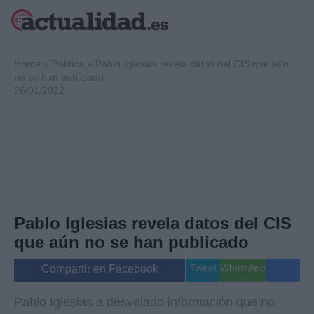
×
Home
»
Política
»
Pablo Iglesias revela datos del CIS que aún
no se han publicado
26/01/2022
Política
Ciencia y
Tecnología
Crónica
Deportes
Economía
Salud y Bienestar
Pablo Iglesias revela datos del CIS
Internacional
que aún no se han publicado
Gente
Viajes
Tweet
WhatsApp
Compartir en Facebook
Musica
Pablo Iglesias a desvelado información que no