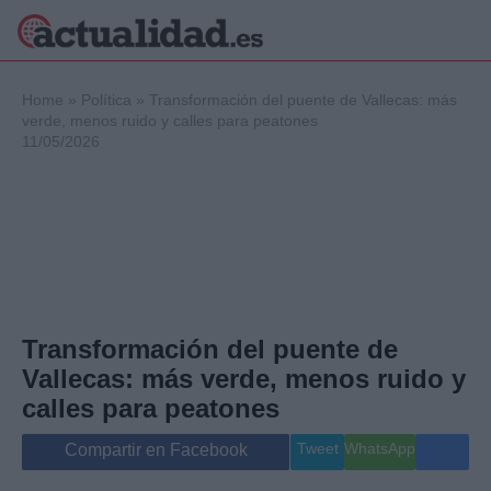
×
Home
»
Política
»
Transformación del puente de Vallecas: más
verde, menos ruido y calles para peatones
11/05/2026
Política
Ciencia y
Tecnología
Crónica
Deportes
Economía
Salud y Bienestar
Transformación del puente de
Internacional
Vallecas: más verde, menos ruido y
Gente
Viajes
calles para peatones
Musica
Tweet
WhatsApp
Compartir en Facebook