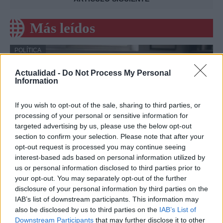
Más leídos
POLÍTICA
Actualidad -
Do Not Process My Personal
Information
If you wish to opt-out of the sale, sharing to third parties, or
processing of your personal or sensitive information for
targeted advertising by us, please use the below opt-out
section to confirm your selection. Please note that after your
opt-out request is processed you may continue seeing
interest-based ads based on personal information utilized by
us or personal information disclosed to third parties prior to
Cómo la política internacional de Trump
your opt-out. You may separately opt-out of the further
está cambiando las posturas de sus
disclosure of your personal information by third parties on the
seguidores más cercanos
IAB’s list of downstream participants. This information may
also be disclosed by us to third parties on the
IAB’s List of
La política exterior de Donald Trump, especialmente en…
Downstream Participants
that may further disclose it to other