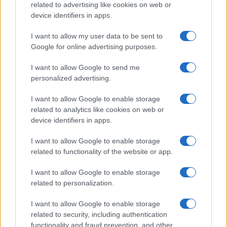
related to advertising like cookies on web or
device identifiers in apps.
I want to allow my user data to be sent to
Google for online advertising purposes.
I want to allow Google to send me
personalized advertising.
I want to allow Google to enable storage
related to analytics like cookies on web or
El impacto de la iniciativa de Gabriel
device identifiers in apps.
Rufián en el panorama político español
I want to allow Google to enable storage
Gabriel Rufián ha logrado captar la atención mediática…
related to functionality of the website or app.
I want to allow Google to enable storage
POLÍTICA
related to personalization.
I want to allow Google to enable storage
related to security, including authentication
functionality and fraud prevention, and other