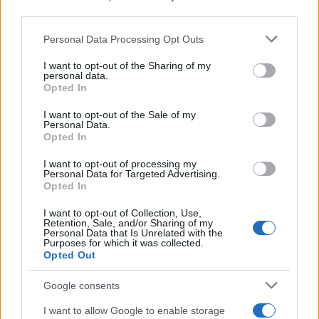
third parties.
POLÍTICA
Please note that this website/app uses one or more Google
Personal Data Processing Opt Outs
services and may gather and store information including but
not limited to your visit or usage behaviour. You may click to
I want to opt-out of the Sharing of my
personal data.
grant or deny consent to Google and its third-party tags to
Opted In
use your data for below specified purposes in below Google
consent section.
I want to opt-out of the Sale of my
Personal Data.
Opted In
I want to opt-out of processing my
Personal Data for Targeted Advertising.
Opted In
Análisis de la crisis migratoria en Ceuta y
I want to opt-out of Collection, Use,
Retention, Sale, and/or Sharing of my
las críticas internacionales a Pedro
Personal Data that Is Unrelated with the
Purposes for which it was collected.
Sánchez
Opted Out
La crisis migratoria en Ceuta ha generado fuertes…
Google consents
I want to allow Google to enable storage
POLÍTICA