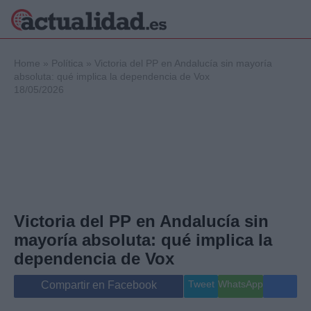
×
Home
»
Política
»
Victoria del PP en Andalucía sin mayoría
absoluta: qué implica la dependencia de Vox
18/05/2026
Política
Ciencia y
Tecnología
Crónica
Deportes
Economía
Salud y Bienestar
Victoria del PP en Andalucía sin
Internacional
mayoría absoluta: qué implica la
Gente
Viajes
dependencia de Vox
Musica
Tweet
WhatsApp
Compartir en Facebook