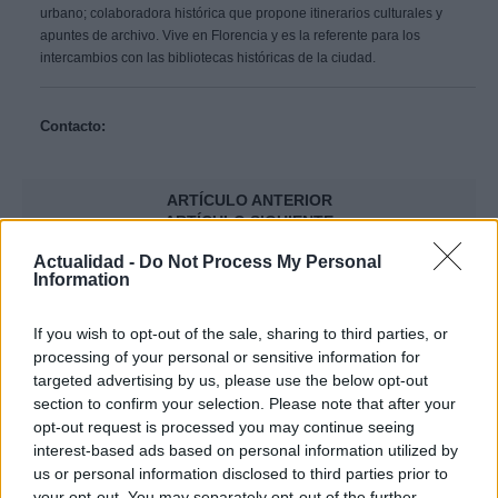
urbano; colaboradora histórica que propone itinerarios culturales y
apuntes de archivo. Vive en Florencia y es la referente para los
intercambios con las bibliotecas históricas de la ciudad.
Contacto:
ARTÍCULO ANTERIOR
ARTÍCULO SIGUIENTE
Actualidad -
Do Not Process My Personal
Más leídos
Information
If you wish to opt-out of the sale, sharing to third parties, or
POLÍTICA
processing of your personal or sensitive information for
targeted advertising by us, please use the below opt-out
section to confirm your selection. Please note that after your
opt-out request is processed you may continue seeing
interest-based ads based on personal information utilized by
us or personal information disclosed to third parties prior to
your opt-out. You may separately opt-out of the further