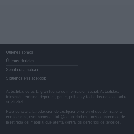
Quienes somos
Últimas Noticias
Señala una noticia
Síguenos en Facebook
Actualidad.es es la gran fuente de información social. Actualidad,
televisión, crónica, deportes, gente, política y todas las noticias sobre
su ciudad.
Para señalar a la redacción de cualquier error en el uso del material
confidencial, escríbanos a
staff@actualidad.es
: nos ocuparemos de
la retirada del material que atenta contra los derechos de terceros.