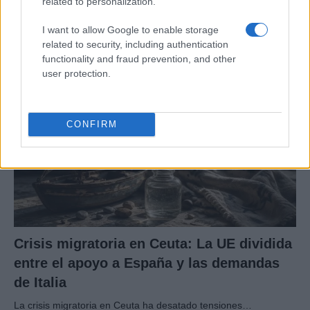
related to personalization.
seguidores de MAGA
I want to allow Google to enable storage
Los influencers del movimiento MAGA están revisando sus…
related to security, including authentication
functionality and fraud prevention, and other
user protection.
POLÍTICA
CONFIRM
Crisis migratoria en Ceuta: La UE dividida
entre el apoyo a España y las demandas
de Italia
La crisis migratoria en Ceuta ha desatado tensiones…