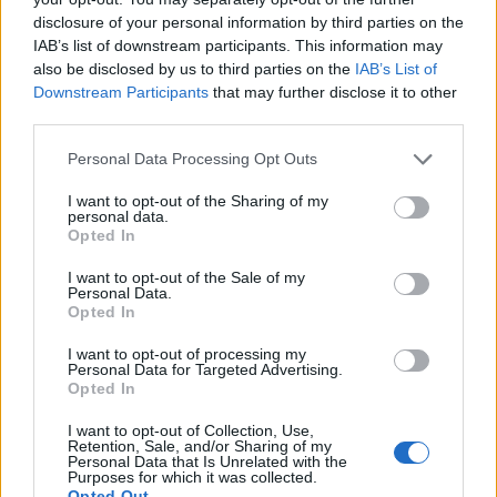
disclosure of your personal information by third parties on the
IAB’s list of downstream participants. This information may
also be disclosed by us to third parties on the
IAB’s List of
Downstream Participants
that may further disclose it to other
Cómo la política internacional de Trump
third parties.
está cambiando las posturas de sus
Please note that this website/app uses one or more Google
Personal Data Processing Opt Outs
seguidores más cercanos
services and may gather and store information including but
not limited to your visit or usage behaviour. You may click to
I want to opt-out of the Sharing of my
La política exterior de Donald Trump, especialmente en…
personal data.
grant or deny consent to Google and its third-party tags to
Opted In
use your data for below specified purposes in below Google
consent section.
POLÍTICA
I want to opt-out of the Sale of my
Personal Data.
Opted In
I want to opt-out of processing my
Personal Data for Targeted Advertising.
Opted In
I want to opt-out of Collection, Use,
Retention, Sale, and/or Sharing of my
Personal Data that Is Unrelated with the
Purposes for which it was collected.
Opted Out