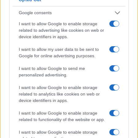
El impacto de la iniciativa de Gabriel
Google consents
Rufián en el panorama político español
I want to allow Google to enable storage
related to advertising like cookies on web or
Gabriel Rufián ha logrado captar la atención mediática…
device identifiers in apps.
I want to allow my user data to be sent to
POLÍTICA
Google for online advertising purposes.
I want to allow Google to send me
personalized advertising.
I want to allow Google to enable storage
related to analytics like cookies on web or
device identifiers in apps.
I want to allow Google to enable storage
related to functionality of the website or app.
Cómo la política exterior de Trump está
I want to allow Google to enable storage
transformando las posturas de los