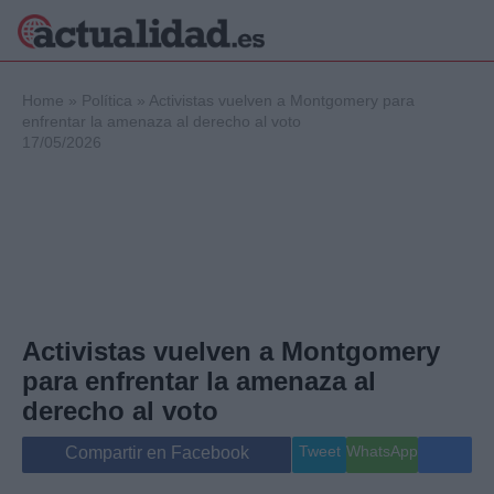
×
Home
»
Política
»
Activistas vuelven a Montgomery para
enfrentar la amenaza al derecho al voto
17/05/2026
Política
Ciencia y
Tecnología
Crónica
Deportes
Economía
Salud y Bienestar
Activistas vuelven a Montgomery
Internacional
para enfrentar la amenaza al
Gente
Viajes
derecho al voto
Musica
Tweet
WhatsApp
Compartir en Facebook