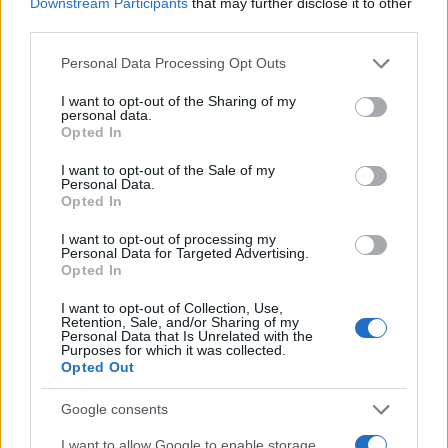
Downstream Participants
that may further disclose it to other
third parties.
Más leídos
Please note that this website/app uses one or more Google
Personal Data Processing Opt Outs
services and may gather and store information including but
POLÍTICA
not limited to your visit or usage behaviour. You may click to
I want to opt-out of the Sharing of my
personal data.
grant or deny consent to Google and its third-party tags to
Opted In
use your data for below specified purposes in below Google
consent section.
I want to opt-out of the Sale of my
Personal Data.
Opted In
I want to opt-out of processing my
Personal Data for Targeted Advertising.
Opted In
I want to opt-out of Collection, Use,
Retention, Sale, and/or Sharing of my
Personal Data that Is Unrelated with the
Cómo la política internacional de Trump
Purposes for which it was collected.
está cambiando las posturas de sus
Opted Out
seguidores más cercanos
Google consents
La política exterior de Donald Trump, especialmente en…
I want to allow Google to enable storage