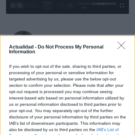
0:06 /
Ad
hub
Media
POWERED
1
/
4
3:19
BY
Valentina Mariani
Actualidad -
Do Not Process My Personal
Information
Valentina Mariani, veronesa, concibió una mini colección de mobiliario
If you wish to opt-out of the sale, sharing to third parties, or
tras un montaje en el Teatro Romano: hoy produce contenidos de estilo
processing of your personal or sensitive information for
para espacios domésticos. En la redacción promueve estéticas
targeted advertising by us, please use the below opt-out
minimalistas y lleva siempre una muestra de tejidos que testimonia sus
section to confirm your selection. Please note that after your
elecciones cromáticas personales y profesionales.
opt-out request is processed you may continue seeing
interest-based ads based on personal information utilized by
us or personal information disclosed to third parties prior to
Contacto:
your opt-out. You may separately opt-out of the further
disclosure of your personal information by third parties on the
IAB’s list of downstream participants. This information may
ARTÍCULO ANTERIOR
also be disclosed by us to third parties on the
IAB’s List of
ARTÍCULO SIGUIENTE