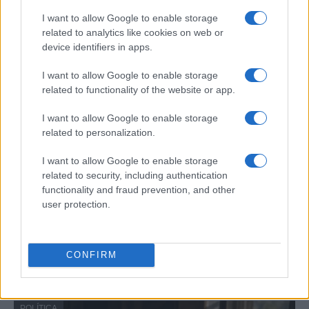
I want to allow Google to enable storage
related to analytics like cookies on web or
POLÍTICA
device identifiers in apps.
I want to allow Google to enable storage
related to functionality of the website or app.
I want to allow Google to enable storage
related to personalization.
I want to allow Google to enable storage
related to security, including authentication
functionality and fraud prevention, and other
Crisis migratoria en Ceuta: La UE dividida
user protection.
entre el apoyo a España y las demandas
de Italia
CONFIRM
La crisis migratoria en Ceuta ha desatado tensiones…
POLÍTICA