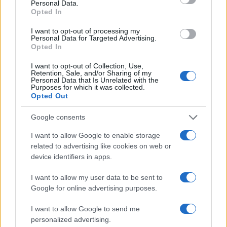
Personal Data.
seguidores más cercanos
Opted In
La política exterior de Donald Trump, especialmente en…
I want to opt-out of processing my
Personal Data for Targeted Advertising.
Opted In
POLÍTICA
I want to opt-out of Collection, Use,
Retention, Sale, and/or Sharing of my
Personal Data that Is Unrelated with the
Purposes for which it was collected.
Opted Out
Google consents
I want to allow Google to enable storage
related to advertising like cookies on web or
device identifiers in apps.
Análisis de la crisis migratoria en Ceuta y
I want to allow my user data to be sent to
Google for online advertising purposes.
las críticas internacionales a Pedro
Sánchez
I want to allow Google to send me
personalized advertising.
La crisis migratoria en Ceuta ha generado fuertes…