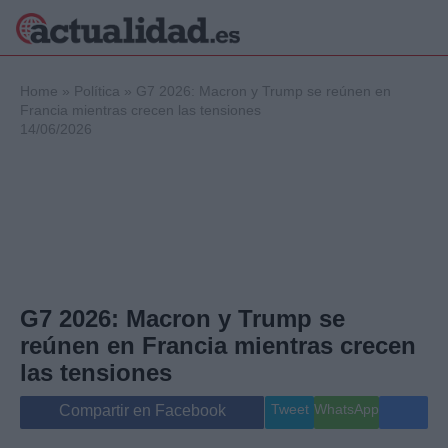
×
Home
»
Política
»
G7 2026: Macron y Trump se reúnen en
Francia mientras crecen las tensiones
14/06/2026
Política
Ciencia y
Tecnología
Crónica
Deportes
Economía
Salud y Bienestar
G7 2026: Macron y Trump se
Internacional
reúnen en Francia mientras crecen
Gente
Viajes
las tensiones
Musica
Tweet
WhatsApp
Compartir en Facebook