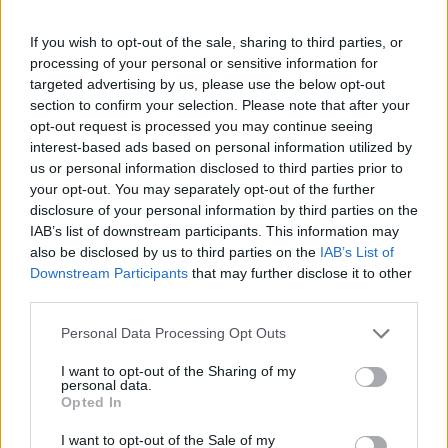
El impacto de la iniciativa de Gabriel
If you wish to opt-out of the sale, sharing to third parties, or
processing of your personal or sensitive information for
Rufián en el panorama político español
targeted advertising by us, please use the below opt-out
Gabriel Rufián ha logrado captar la atención mediática…
section to confirm your selection. Please note that after your
opt-out request is processed you may continue seeing
interest-based ads based on personal information utilized by
POLÍTICA
us or personal information disclosed to third parties prior to
your opt-out. You may separately opt-out of the further
disclosure of your personal information by third parties on the
IAB’s list of downstream participants. This information may
also be disclosed by us to third parties on the
IAB’s List of
Downstream Participants
that may further disclose it to other
third parties.
Please note that this website/app uses one or more Google
Personal Data Processing Opt Outs
services and may gather and store information including but
not limited to your visit or usage behaviour. You may click to
I want to opt-out of the Sharing of my
personal data.
grant or deny consent to Google and its third-party tags to
Opted In
Cómo la política internacional de Trump
use your data for below specified purposes in below Google
está cambiando las posturas de sus
consent section.
I want to opt-out of the Sale of my