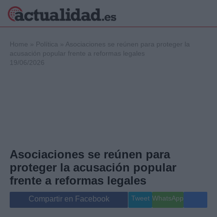
×
Home
»
Política
»
Asociaciones se reúnen para proteger la
acusación popular frente a reformas legales
19/06/2026
Política
Ciencia y
Tecnología
Crónica
Deportes
Economía
Salud y Bienestar
Asociaciones se reúnen para
Internacional
proteger la acusación popular
Gente
Viajes
frente a reformas legales
Musica
Tweet
WhatsApp
Compartir en Facebook