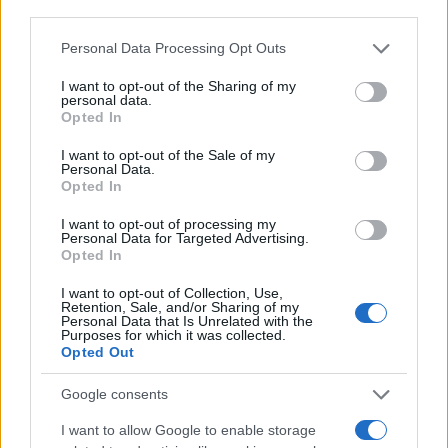
third parties.
Please note that this website/app uses one or more Google
Personal Data Processing Opt Outs
services and may gather and store information including but
not limited to your visit or usage behaviour. You may click to
I want to opt-out of the Sharing of my
personal data.
grant or deny consent to Google and its third-party tags to
Opted In
use your data for below specified purposes in below Google
consent section.
I want to opt-out of the Sale of my
Personal Data.
Opted In
I want to opt-out of processing my
Personal Data for Targeted Advertising.
El impacto de la iniciativa de Gabriel
Opted In
Rufián en el panorama político español
I want to opt-out of Collection, Use,
Gabriel Rufián ha logrado captar la atención mediática…
Retention, Sale, and/or Sharing of my
Personal Data that Is Unrelated with the
Purposes for which it was collected.
Opted Out
POLÍTICA
Google consents
I want to allow Google to enable storage