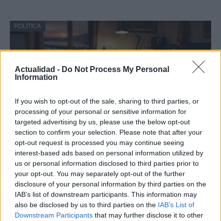
POLÍTICA
Actualidad -
Do Not Process My Personal
Information
If you wish to opt-out of the sale, sharing to third parties, or
processing of your personal or sensitive information for
targeted advertising by us, please use the below opt-out
section to confirm your selection. Please note that after your
opt-out request is processed you may continue seeing
Análisis de la crisis migratoria en Ceuta y
interest-based ads based on personal information utilized by
las críticas internacionales a Pedro
us or personal information disclosed to third parties prior to
Sánchez
your opt-out. You may separately opt-out of the further
disclosure of your personal information by third parties on the
La crisis migratoria en Ceuta ha generado fuertes…
IAB’s list of downstream participants. This information may
also be disclosed by us to third parties on the
IAB’s List of
Downstream Participants
that may further disclose it to other
POLÍTICA