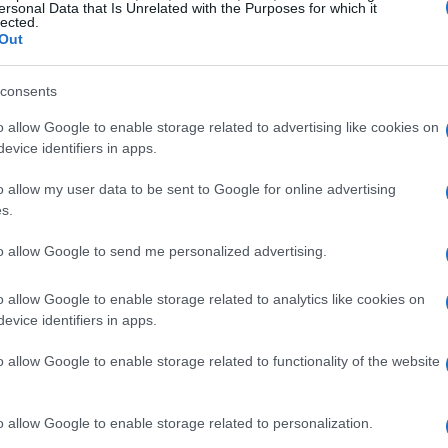
ersonal Data that Is Unrelated with the Purposes for which it
Gu
lected.
se
Out
consents
os debemos
evitar tener contacto
con otras personas,
a mano. Si quieres estornudar o toser, lo mejor es
o allow Google to enable storage related to advertising like cookies on
evice identifiers in apps.
o allow my user data to be sent to Google for online advertising
y la boca, ya que las personas infectadas pueden
s.
friados a otras personas a través del aire y el
to allow Google to send me personalized advertising.
o allow Google to enable storage related to analytics like cookies on
© Riproduzione riservata
Gu
evice identifiers in apps.
vi
fo
o allow Google to enable storage related to functionality of the website
o allow Google to enable storage related to personalization.