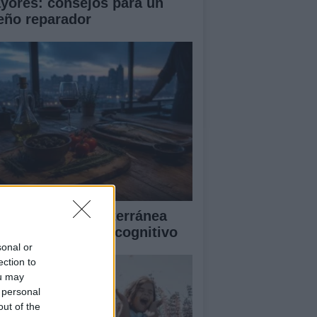
yores: consejos para un
eño reparador
mo la dieta mediterránea
jora el bienestar cognitivo
sonal or
ection to
ou may
 personal
out of the