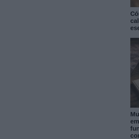
Có
ca
es
Mu
em
fu
co