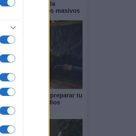
ía completa para la
guridad en eventos masivos
ía completa para preparar tu
vienda ante incendios
restales