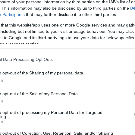
losure of your personal information by third parties on the IAB’s list of
. This information may also be disclosed by us to third parties on the
IA
Participants
that may further disclose it to other third parties.
 that this website/app uses one or more Google services and may gath
including but not limited to your visit or usage behaviour. You may click 
 to Google and its third-party tags to use your data for below specifi
ogle consent section.
Cr
in
s
microbios
y así no contagiaremos al resto de
l Data Processing Opt Outs
o opt-out of the Sharing of my personal data.
In
o opt-out of the Sale of my Personal Data.
In
to opt-out of processing my Personal Data for Targeted
ing.
In
o opt-out of Collection, Use, Retention, Sale, and/or Sharing