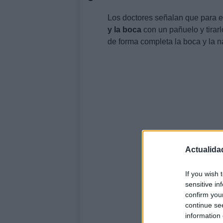
Los doctores señalan que para e
y la boca
con un pañuelo y tirarl
de forma completa la boca y la na
Actualida
If you wish 
sensitive in
confirm you
continue se
information 