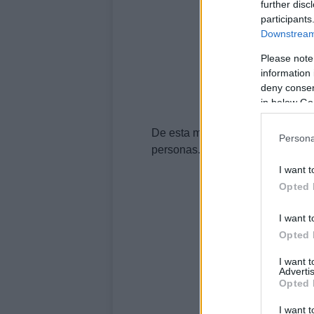
further disc
participants
Downstream 
Please note
information 
deny consent
in below Go
De esta manera, no se pasan lo
Persona
personas.
I want t
Opted 
I want t
Opted 
I want 
Advertis
Opted 
I want t