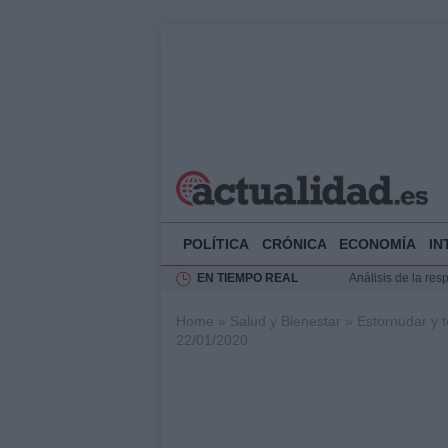
POLÍTICA
CRÓNICA
ECONOMÍA
IN
EN TIEMPO REAL
Análisis de la res
Ciclovía Nocturna
Home
»
Salud y Bienestar
»
Estornudar y 
Felipe VI recibe 
22/01/2020
Felipe VI y Juan 