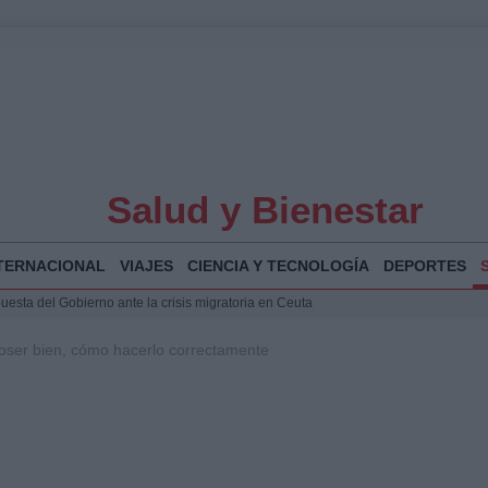
Salud y Bienestar
TERNACIONAL
VIAJES
CIENCIA Y TECNOLOGÍA
DEPORTES
puesta del Gobierno ante la crisis migratoria en Ceuta
 Bogotá 2026: fecha, recorrido y actividades especiales
toser bien, cómo hacerlo correctamente
a Juan Jesús Vivas en Palma para analizar la situación en Ceuta
Jesús Vivas se reúnen en Marivent para abordar la situación en Ceuta