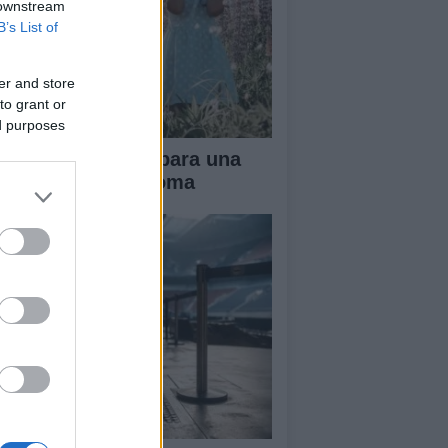
 downstream
B’s List of
er and store
to grant or
ed purposes
ianza tradicional para una
fancia más autónoma