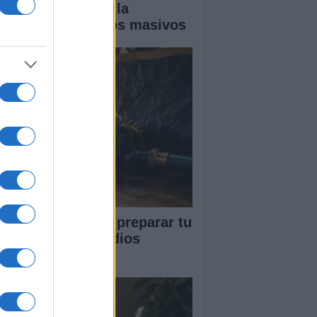
ía completa para la
guridad en eventos masivos
ía completa para preparar tu
vienda ante incendios
restales