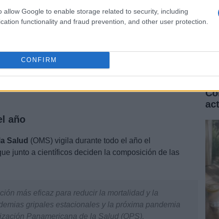
o allow Google to enable storage related to security, including
cation functionality and fraud prevention, and other user protection.
CONFIRM
Có
ac
el año
la Salud
(OMS) vigila durante todo el año el
ue junto a científicos deciden la composición de las
ión más eficaz para reducir la mortalidad y la
pidemias gripales estacionales y la próxima pandemia
anización Panamericana de la Salud (OPS).