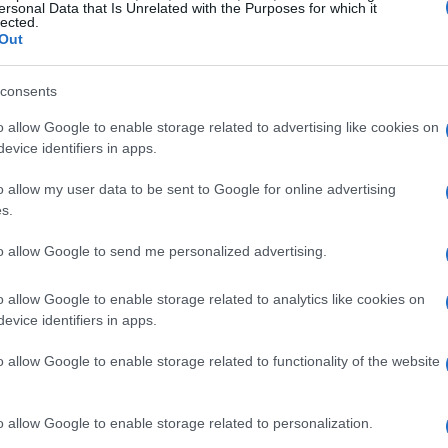
luenza está entre
el 40% y el 60% de protección
ersonal Data that Is Unrelated with the Purposes for which it
Gu
lected.
se
Out
ogía de ARN mensajero y su rápida producción
consents
ciación con la cepa (del virus circulante), una
o allow Google to enable storage related to advertising like cookies on
tro y la oportunidad de mejorar la eficacia de las
evice identifiers in apps.
ipe», indica Pfizer en su comunicado.
o allow my user data to be sent to Google for online advertising
s.
cabo en los Estados Unidos y busca evaluar la
, así mismo como su inmunogenicidad. Además señala
to allow Google to send me personalized advertising.
 esta tecnología ARN mensajero contra otros
virus
néticas.
o allow Google to enable storage related to analytics like cookies on
Gu
evice identifiers in apps.
vi
es ha administrado una dosis de esta nueva vacuna en
fo
5 años de edad
.
o allow Google to enable storage related to functionality of the website
o allow Google to enable storage related to personalization.