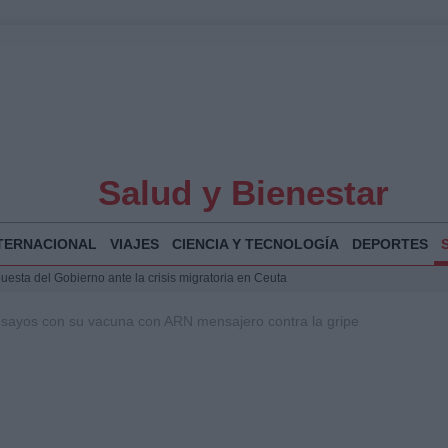
Salud y Bienestar
TERNACIONAL
VIAJES
CIENCIA Y TECNOLOGÍA
DEPORTES
puesta del Gobierno ante la crisis migratoria en Ceuta
 Bogotá 2026: fecha, recorrido y actividades especiales
 ensayos con su vacuna con ARN mensajero contra la gripe
a Juan Jesús Vivas en Palma para analizar la situación en Ceuta
Jesús Vivas se reúnen en Marivent para abordar la situación en Ceuta