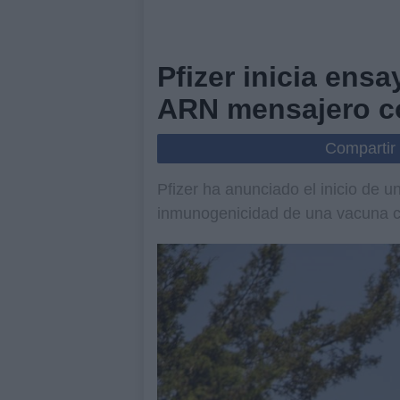
Pfizer inicia ens
ARN mensajero co
Compartir
Pfizer ha anunciado el inicio de u
inmunogenicidad de una vacuna c