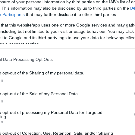
losure of your personal information by third parties on the IAB’s list of
. A lo anterior se suma una lista de retos, entre ellos, la
. This information may also be disclosed by us to third parties on the
IA
nicos, la vigilancia día a día de los cambios en las
Participants
that may further disclose it to other third parties.
esos que dificultan el progreso de la mejor vacuna del
 that this website/app uses one or more Google services and may gath
rcula y cambia constantemente.
including but not limited to your visit or usage behaviour. You may click 
 to Google and its third-party tags to use your data for below specifi
ogle consent section.
Cr
in
l Data Processing Opt Outs
o opt-out of the Sharing of my personal data.
In
o opt-out of the Sale of my Personal Data.
In
to opt-out of processing my Personal Data for Targeted
ing.
In
nicado, la eficacia de las vacunas que hoy en día se
o opt-out of Collection, Use, Retention, Sale, and/or Sharing