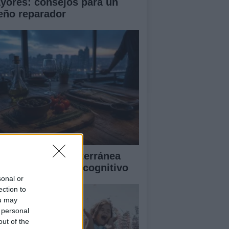
yores: consejos para un
eño reparador
mo la dieta mediterránea
jora el bienestar cognitivo
sonal or
ection to
ou may
 personal
out of the