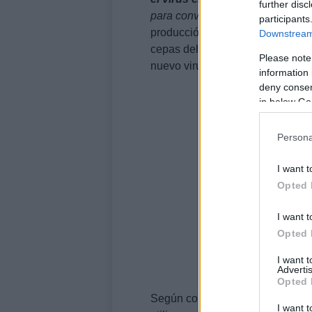
further disc
para convertirse en una vacuna
«
participants
producción de antígenos inmunogé
Downstream 
cepas del virus, entre otros proc
Please note
nuevo virus de influenza que ci
information 
deny consent
in below Go
Persona
I want t
Opted 
I want t
Opted 
I want 
Advertis
Opted 
Según como lo indica en el comu
I want t