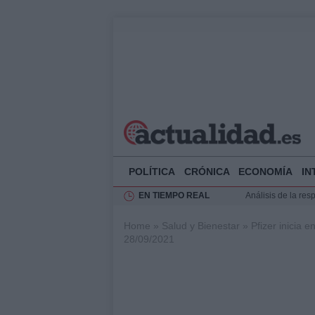
POLÍTICA
CRÓNICA
ECONOMÍA
IN
EN TIEMPO REAL
Análisis de la res
Ciclovía Nocturna
Home
»
Salud y Bienestar
»
Pfizer inicia
Felipe VI recibe 
28/09/2021
Felipe VI y Juan 