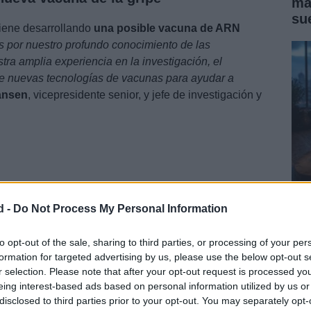
ma
su
iene desarrollando
una posible vacuna de ARN
 ​​por nuestro profundo conocimiento de las
ra amplia experiencia en la investigación, el
de nuevas tecnologías de vacunas para ayudar a
ansen
, vicepresidente senior, y jefe de investigación y
d -
Do Not Process My Personal Information
Có
me
to opt-out of the sale, sharing to third parties, or processing of your per
formation for targeted advertising by us, please use the below opt-out s
r selection. Please note that after your opt-out request is processed y
eing interest-based ads based on personal information utilized by us or
ra la
gripe
en su mayoría se desarrollan «
cultivando
disclosed to third parties prior to your opt-out. You may separately opt-
células de mamíferos, que se inactivan y procesan