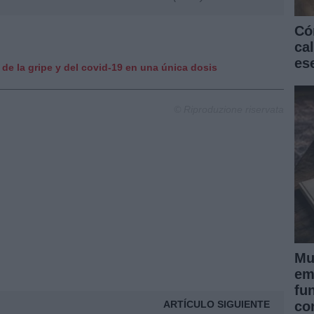
Có
ca
es
de la gripe y del covid-19 en una única dosis
© Riproduzione riservata
Mu
em
fu
co
ARTÍCULO SIGUIENTE