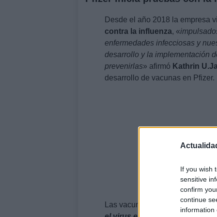
Desde el año 2018 la empresa v
contra la influenza
, «
impulsados
enfermedades infecciosas y nuest
desarrollo y la implementación 
prevenirlas
» afirmó
Kathrin U.J
desarrollo de vacunas en Pfizer.
Actualida
If you wish 
sensitive in
confirm you
continue se
Las vacunas que ya existen cont
information 
el virus en huevos de gallina
o 