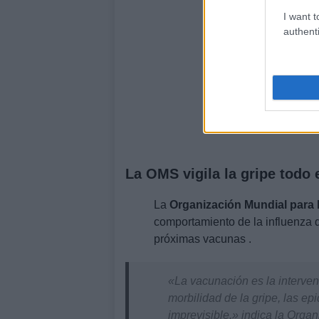
I want t
authenti
La OMS vigila la gripe todo 
La
Organización Mundial para 
comportamiento de la influenza q
próximas vacunas .
«La vacunación es la intervenc
morbilidad de la gripe, las e
imprevisible.» indica la Org