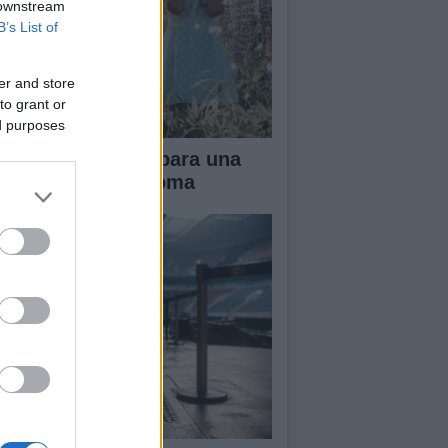
 downstream
B’s List of
er and store
to grant or
ed purposes
ianza tradicional para una
fancia más autónoma