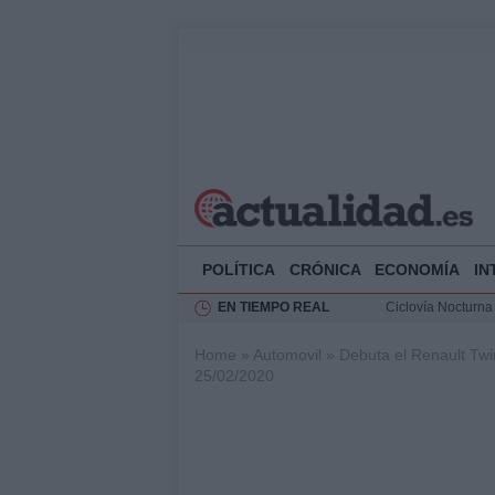
POLÍTICA
CRÓNICA
ECONOMÍA
IN
EN TIEMPO REAL
Ciclovía Nocturna
Felipe VI recibe 
Home
»
Automovil
»
Debuta el Renault Tw
Rehabilitación de 
25/02/2020
Análisis de la res