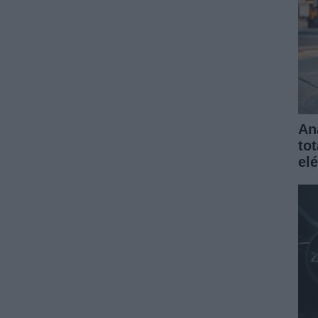
An
to
elé