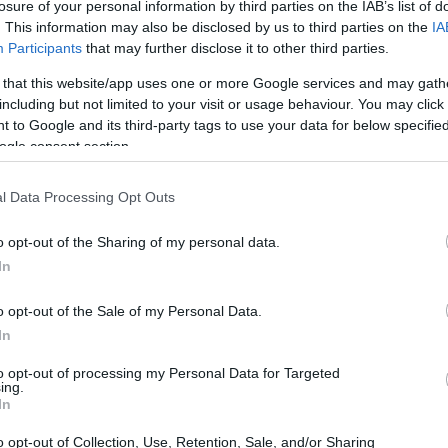
losure of your personal information by third parties on the IAB’s list of
. This information may also be disclosed by us to third parties on the
IA
Participants
that may further disclose it to other third parties.
 that this website/app uses one or more Google services and may gath
including but not limited to your visit or usage behaviour. You may click 
 to Google and its third-party tags to use your data for below specifi
ogle consent section.
l Data Processing Opt Outs
Gu
co
o opt-out of the Sharing of my personal data.
se
In
o opt-out of the Sale of my Personal Data.
 climatizador automático, asientos traseros abatibles,
In
 crucero, radio con conexión a mp3, Bluetooth, llamadas
to opt-out of processing my Personal Data for Targeted
onocimiento de voz, sistema de audio y función
ing.
In
esta por los metálicos Azul Malta y Blanco Nácar,
o opt-out of Collection, Use, Retention, Sale, and/or Sharing