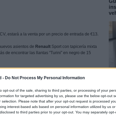
Gu
in
ve
 CV, estará a la venta por un precio de entrada de €13.
 nuevos asientos de
Renault
Sport con tapicería mixta
s de encontrar las llantas “Turini” en negro de 15
d -
Do Not Process My Personal Information
Gu
ga
to opt-out of the sale, sharing to third parties, or processing of your per
formation for targeted advertising by us, please use the below opt-out s
co
r selection. Please note that after your opt-out request is processed y
eing interest-based ads based on personal information utilized by us or
disclosed to third parties prior to your opt-out. You may separately opt-