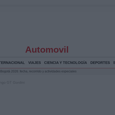
Automovil
TERNACIONAL
VIAJES
CIENCIA Y TECNOLOGÍA
DEPORTES
 Bogotá 2026: fecha, recorrido y actividades especiales
a Juan Jesús Vivas en Palma para analizar la situación en Ceuta
ingo GT Gordini
la Illa Plana: Menorca apuesta por el deporte náutico sostenible
puesta del Gobierno ante la crisis migratoria en Ceuta