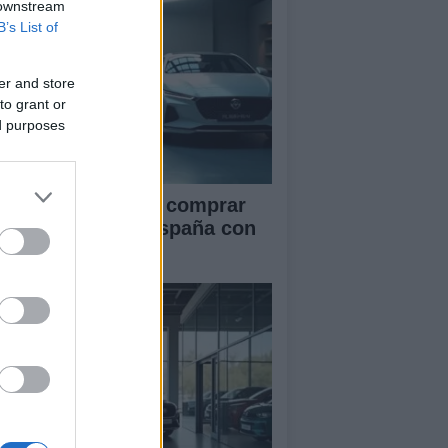
 downstream
B’s List of
er and store
to grant or
ed purposes
ía definitiva para comprar
ches chinos en España con
guridad