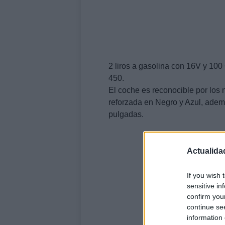
2 liros a gasolina con 16V y 100
450.
El coche es reconocible por los
reforzada en Negro y Azul, ademá
pulgadas.
Actualida
If you wish 
sensitive in
confirm you
continue se
information 