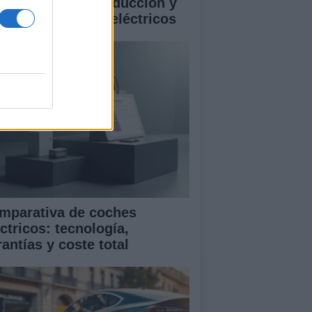
istencias a la conducción y
rantía en coches eléctricos
mparativa de coches
ctricos: tecnología,
antías y coste total