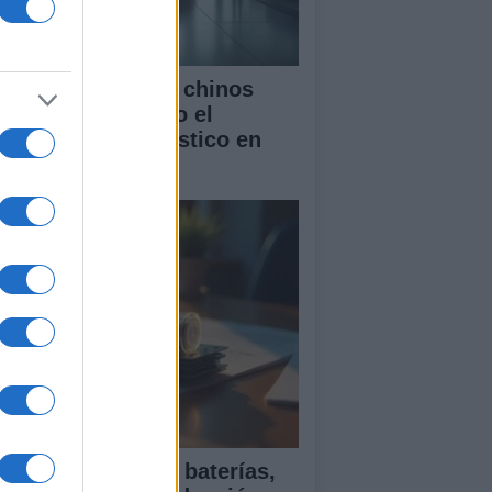
mo los vehículos chinos
tán transformando el
rcado automovilístico en
paña
ía para comparar baterías,