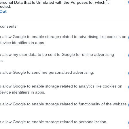
co Ghiaccio, con bandas en la carrocería y otros
ersonal Data that Is Unrelated with the Purposes for which it
lected.
etálico.
Out
dad y cierto rendimiento superior, con unas emisiones
Twingo
GT
Gordini
encaja dentro del programa eco2
Có
consents
tiene un bajo impacto ambiental.
es
me
enault
Twingo
pinchando aquí.
o allow Google to enable storage related to advertising like cookies on
Es
evice identifiers in apps.
o allow my user data to be sent to Google for online advertising
t
s.
to allow Google to send me personalized advertising.
o allow Google to enable storage related to analytics like cookies on
evice identifiers in apps.
o allow Google to enable storage related to functionality of the website
ARTÍCULO SIGUIENTE
o allow Google to enable storage related to personalization.
Gu