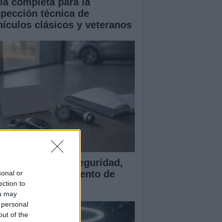
ía completa para la
spección técnica de
hículos clásicos y veteranos
ía para evaluar seguridad,
rantía y equipamiento de
sonal or
ection to
ches chinos
ou may
 personal
out of the