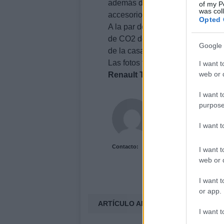
además de la pintura opaca Bian
of my P
was col
accesorios del exterior en gris m
Opted 
A la par de que ofrece deportivi
de CO2 de 132 g/km, el
Renault
Google 
de la casa francesa, por lo que 
Las fotos tras el salto, más del
R
I want t
web or d
Renault
Twingo
GT GordiniVía
I want t
Acutalidad.es Uni
purpose
I want 
Contacto:
I want t
web or d
I want t
or app.
ARTÍCULO ANTERIOR
I want t