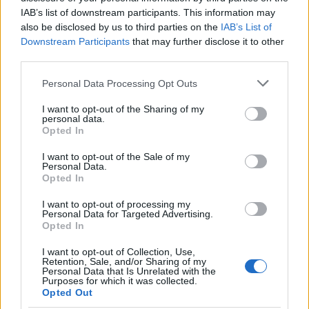
IAB’s list of downstream participants. This information may
Los coches más buscados
also be disclosed by us to third parties on the
IAB’s List of
Downstream Participants
that may further disclose it to other
Con el objetivo de determinar cuáles son…
third parties.
Please note that this website/app uses one or more Google
Personal Data Processing Opt Outs
AUTOMOVIL
services and may gather and store information including but
not limited to your visit or usage behaviour. You may click to
I want to opt-out of the Sharing of my
personal data.
grant or deny consent to Google and its third-party tags to
Opted In
use your data for below specified purposes in below Google
consent section.
I want to opt-out of the Sale of my
Personal Data.
Opted In
I want to opt-out of processing my
Personal Data for Targeted Advertising.
Opted In
I want to opt-out of Collection, Use,
Compra tu coche de segunda mano en
Retention, Sale, and/or Sharing of my
Personal Data that Is Unrelated with the
Heycar
Purposes for which it was collected.
Opted Out
¿Estás pensando en renovar tu coche? Apostar por…