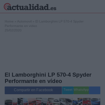
×
Home
»
Automovil
»
El Lamborghini LP 570-4 Spyder
Performante en vídeo
25/02/2020
Política
Ciencia y
Tecnología
Crónica
Deportes
Economía
Salud y Bienestar
El Lamborghini LP 570-4 Spyder
Internacional
Performante en vídeo
Gente
Viajes
Tweet
WhatsApp
Compartir en Facebook
Musica