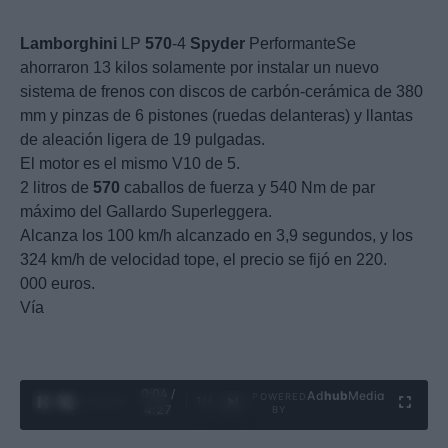
Lamborghini
LP
570
-4
Spyder
PerformanteSe
ahorraron 13 kilos solamente por instalar un nuevo
sistema de frenos con discos de carbón-cerámica de 380
mm y pinzas de 6 pistones (ruedas delanteras) y llantas
de aleación ligera de 19 pulgadas.
El motor es el mismo V10 de 5.
2 litros de
570
caballos de fuerza y 540 Nm de par
máximo del Gallardo Superleggera.
Alcanza los 100 km/h alcanzado en 3,9 segundos, y los
324 km/h de velocidad tope, el precio se fijó en 220.
000 euros.
Vía
0:05 /
Ad
hub
Media
POWERED
1
/
4
4:27
BY