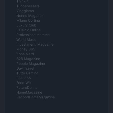
Think.it
Tuobenessere
Viaggiamo
Nonne Magazine
Milano Cortina
Luxury Club
Il Calcio Online
Professione mamma
World Music
Investimenti Magazine
Money 365
Zona Nerd
B2B Magazine
People Magazine
Day Travel
Tutto Gaming
ESG 365
Food Wiki
FuturoDonna
HomeMagazine
SecondHomeMagazine