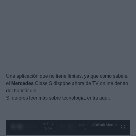
Una aplicación que no tiene límites, ya que como sabéis,
el
Mercedes
Clase S dispone ahora de TV online dentro
del habitáculo.
Si quieres leer más sobre tecnología, entra aquí.
0:32 /
Ad
hub
Media
POWERED
1
/
4
3:09
BY