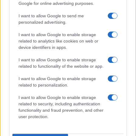
Cupra Raval: un eléctrico compacto con
Google for online advertising purposes.
carácter deportivo
I want to allow Google to send me
Prueba y análisis del Cupra Raval: compacto, producido…
personalized advertising.
I want to allow Google to enable storage
AUTOMOVIL
related to analytics like cookies on web or
device identifiers in apps.
I want to allow Google to enable storage
related to functionality of the website or app.
I want to allow Google to enable storage
related to personalization.
I want to allow Google to enable storage
related to security, including authentication
functionality and fraud prevention, and other
Cómo obtener el permiso internacional
user protection.
para conducir y viajar por todo el mundo
La International Drivers Association te ofrece la posibilidad…