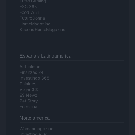
Tutto Gaming
ESG 365
Food Wiki
FuturoDonna
HomeMagazine
SecondHomeMagazine
Espana y Latinoamerica
Actualidad
Finanzas 24
Investindo 365
Think.es
Viajar 365
ES Newz
Pet Story
Encocina
Norte america
Womanmagazine
Investing Plus