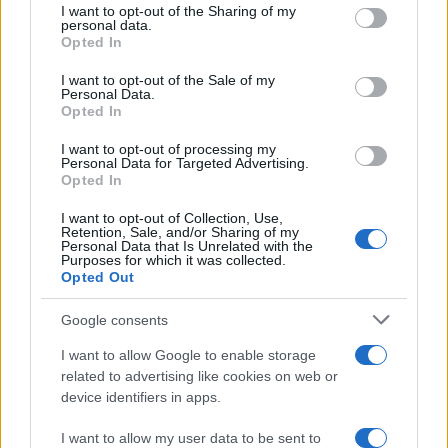
not limited to your visit or usage behaviour. You may click to
I want to opt-out of the Sharing of my
personal data.
grant or deny consent to Google and its third-party tags to
Opted In
use your data for below specified purposes in below Google
consent section.
I want to opt-out of the Sale of my
Compra tu coche de segunda mano en
Personal Data.
Opted In
Heycar
I want to opt-out of processing my
¿Estás pensando en renovar tu coche? Apostar por…
Personal Data for Targeted Advertising.
Opted In
AUTOMOVIL
I want to opt-out of Collection, Use,
Retention, Sale, and/or Sharing of my
Personal Data that Is Unrelated with the
Purposes for which it was collected.
Opted Out
Google consents
I want to allow Google to enable storage
related to advertising like cookies on web or
device identifiers in apps.
I want to allow my user data to be sent to