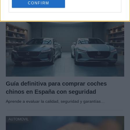
CONFIRM
AUTOMOVIL
Guía definitiva para comprar coches
chinos en España con seguridad
Aprende a evaluar la calidad, seguridad y garantías…
AUTOMOVIL