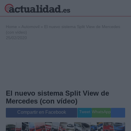
×
Home
»
Automovil
»
El nuevo sistema Split View de Mercedes
(con vídeo)
25/02/2020
Política
Ciencia y
Tecnología
Crónica
Deportes
Economía
Salud y Bienestar
El nuevo sistema Split View de
Internacional
Mercedes (con vídeo)
Gente
Viajes
Tweet
WhatsApp
Compartir en Facebook
Musica