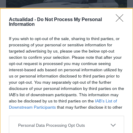
Actualidad -
Do Not Process My Personal
Information
If you wish to opt-out of the sale, sharing to third parties, or
processing of your personal or sensitive information for
targeted advertising by us, please use the below opt-out
section to confirm your selection. Please note that after your
Los coches más buscados
opt-out request is processed you may continue seeing
Con el objetivo de determinar cuáles son…
interest-based ads based on personal information utilized by
us or personal information disclosed to third parties prior to
your opt-out. You may separately opt-out of the further
AUTOMOVIL
disclosure of your personal information by third parties on the
IAB’s list of downstream participants. This information may
also be disclosed by us to third parties on the
IAB’s List of
Downstream Participants
that may further disclose it to other
third parties.
Please note that this website/app uses one or more Google
Personal Data Processing Opt Outs
services and may gather and store information including but