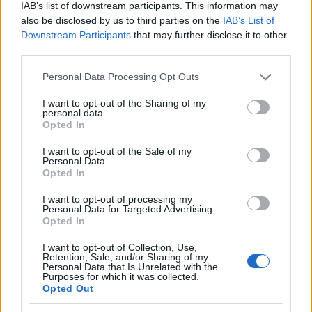
IAB’s list of downstream participants. This information may
Cómo obtener el permiso internacional
also be disclosed by us to third parties on the
IAB’s List of
para conducir y viajar por todo el mundo
Downstream Participants
that may further disclose it to other
third parties.
La International Drivers Association te ofrece la posibilidad…
Please note that this website/app uses one or more Google
Personal Data Processing Opt Outs
services and may gather and store information including but
AUTOMOVIL
not limited to your visit or usage behaviour. You may click to
I want to opt-out of the Sharing of my
personal data.
grant or deny consent to Google and its third-party tags to
Opted In
use your data for below specified purposes in below Google
consent section.
I want to opt-out of the Sale of my
Personal Data.
Opted In
I want to opt-out of processing my
Personal Data for Targeted Advertising.
Opted In
I want to opt-out of Collection, Use,
Retention, Sale, and/or Sharing of my
Compra tu coche de segunda mano en
Personal Data that Is Unrelated with the
Purposes for which it was collected.
Heycar
Opted Out
¿Estás pensando en renovar tu coche? Apostar por…