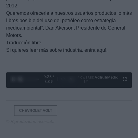
2012.
Queremos ofrecerle a nuestros usuarios productos lo más
libres posible del uso del petróleo como estrategia
medioambiental”, Dan Akerson, Presidente de General
Motors.
Traducción libre.
Si quieres leer más sobre industria, entra aquí.
0:29 /
Ad
hub
Media
POWERED
1
/
4
3:09
BY
CHEVROLET VOLT
© Riproduzione riservata