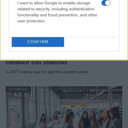
I want to allow Google to enable storage
related to security, including authentication
functionality and fraud prevention, and other
user protection.
CONFIRM
Qué dice la DGT sobre la multa por
conducir con chanclas
la DGT explica que los agentes pueden poner…
AUTOMOVIL